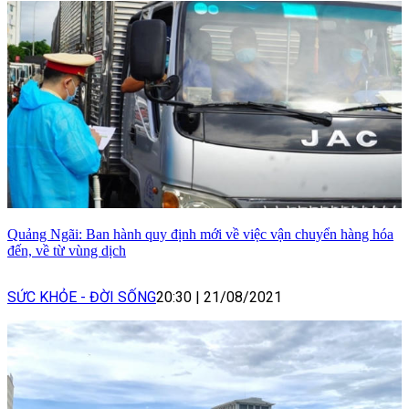
Quảng Ngãi: Ban hành quy định mới về việc vận chuyển hàng hóa
đến, về từ vùng dịch
SỨC KHỎE - ĐỜI SỐNG
20:30
|
21/08/2021