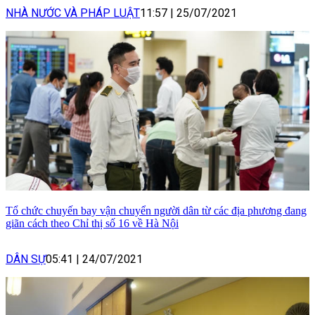
NHÀ NƯỚC VÀ PHÁP LUẬT
11:57
|
25/07/2021
Tổ chức chuyến bay vận chuyển người dân từ các địa phương đang
giãn cách theo Chỉ thị số 16 về Hà Nội
DÂN SỰ
05:41
|
24/07/2021