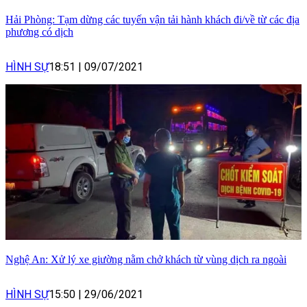
Hải Phòng: Tạm dừng các tuyến vận tải hành khách đi/về từ các địa
phương có dịch
HÌNH SỰ
18:51
|
09/07/2021
Nghệ An: Xử lý xe giường nằm chở khách từ vùng dịch ra ngoài
HÌNH SỰ
15:50
|
29/06/2021