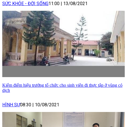
SỨC KHỎE - ĐỜI SỐNG
11:00
|
13/08/2021
Kiểm điểm hiệu trưởng tổ chức cho sinh viên đi thực tập ở vùng có
dịch
HÌNH SỰ
08:30
|
10/08/2021