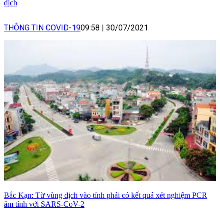
dịch
THÔNG TIN COVID-19
09:58
|
30/07/2021
Bắc Kạn: Từ vùng dịch vào tỉnh phải có kết quả xét nghiệm PCR
âm tính với SARS-CoV-2