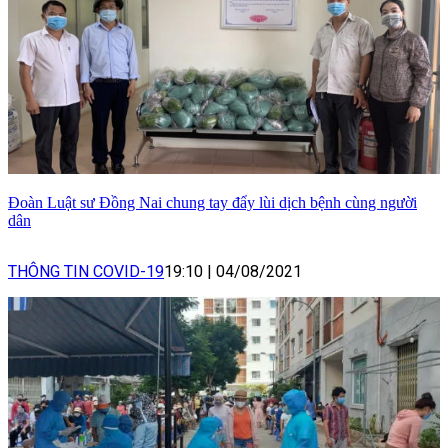
Đoàn Luật sư Đồng Nai chung tay đẩy lùi dịch bệnh cùng người
dân
THÔNG TIN COVID-19
19:10
|
04/08/2021