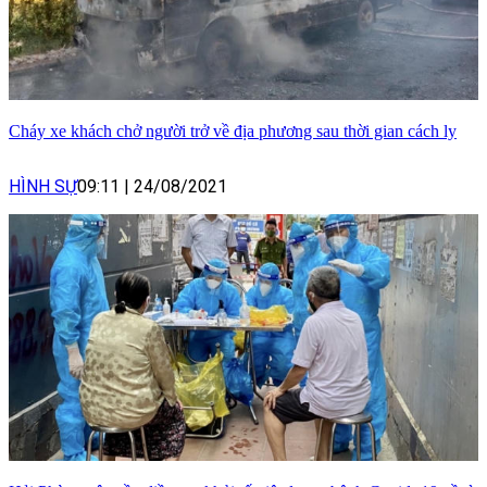
Cháy xe khách chở người trở về địa phương sau thời gian cách ly
HÌNH SỰ
09:11
|
24/08/2021