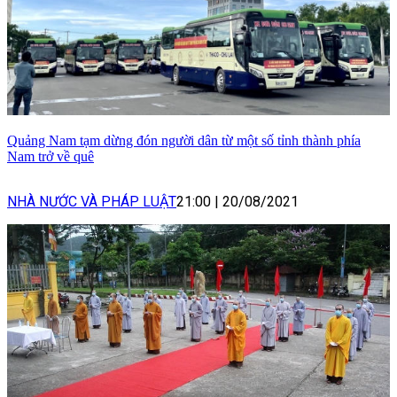
Quảng Nam tạm dừng đón người dân từ một số tỉnh thành phía
Nam trở về quê
NHÀ NƯỚC VÀ PHÁP LUẬT
21:00
|
20/08/2021