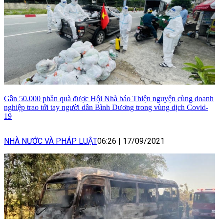
Gần 50.000 phần quà được Hội Nhà báo Thiện nguyện cùng doanh
nghiệp trao tới tay người dân Bình Dương trong vùng dịch Covid-
19
NHÀ NƯỚC VÀ PHÁP LUẬT
06:26
|
17/09/2021