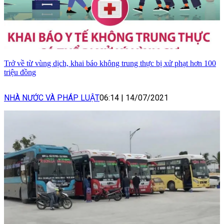
Trở về từ vùng dịch, khai báo không trung thực bị xử phạt hơn 100
triệu đồng
NHÀ NƯỚC VÀ PHÁP LUẬT
06:14
|
14/07/2021