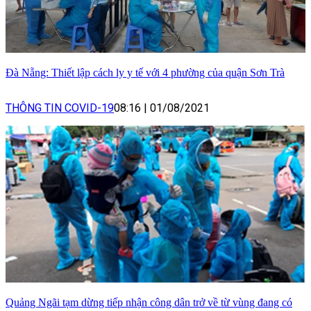
Đà Nẵng: Thiết lập cách ly y tế với 4 phường của quận Sơn Trà
THÔNG TIN COVID-19
08:16
|
01/08/2021
Quảng Ngãi tạm dừng tiếp nhận công dân trở về từ vùng đang có