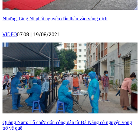
Những Tăng Ni phát nguyện dấn thân vào vùng dịch
VIDEO
07:08
|
19/08/2021
Quảng Nam: Tổ chức đón công dân từ Đà Nẵng có nguyện vọng
trở về quê