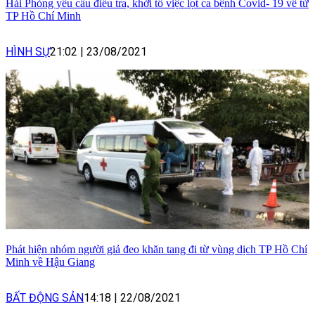
Hải Phòng yêu cầu điều tra, khởi tố việc lọt ca bệnh Covid- 19 về từ
TP Hồ Chí Minh
HÌNH SỰ
21:02
|
23/08/2021
Phát hiện nhóm người giả đeo khăn tang đi từ vùng dịch TP Hồ Chí
Minh về Hậu Giang
BẤT ĐỘNG SẢN
14:18
|
22/08/2021