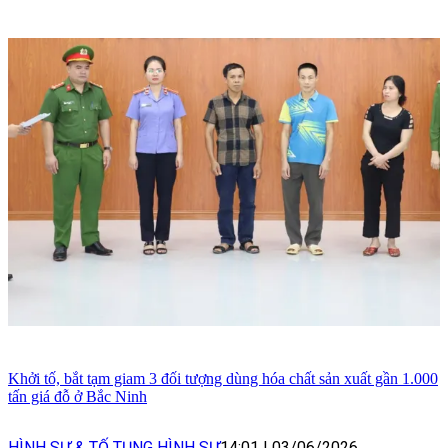
Khởi tố, bắt tạm giam 3 đối tượng dùng hóa chất sản xuất gần 1.000
tấn giá đỗ ở Bắc Ninh
HÌNH SỰ & TỐ TỤNG HÌNH SỰ
14:01
|
03/06/2026