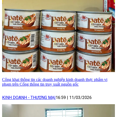
Công khai thông tin các doanh nghiệp kinh doanh thực phẩm vi
phạm trên Cổng thông tin truy xuất nguồn gốc
KINH DOANH - THƯƠNG MẠI
16:59
|
11/03/2026