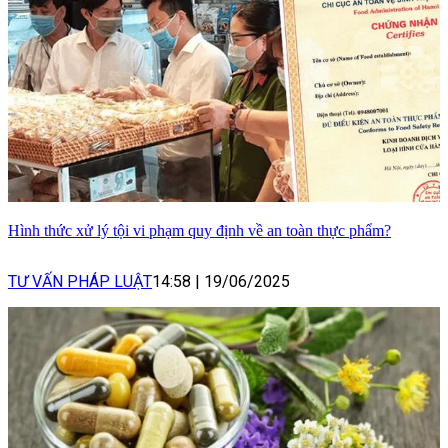
Hình thức xử lý tội vi phạm quy định về an toàn thực phẩm?
TƯ VẤN PHÁP LUẬT
14:58
|
19/06/2025