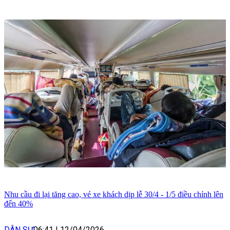
Nhu cầu đi lại tăng cao, vé xe khách dịp lễ 30/4 - 1/5 điều chỉnh lên
đến 40%
DÂN SỰ
06:41
|
12/04/2026