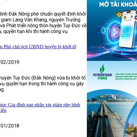
ỉnh Đắk Nông phê chuẩn quyết định khởi
ạm giam Lang Văn Khang, nguyên Trưởng
à Phát triển nông thôn huyện Tuy Đức về
, quyền hạn khi thi hành công vụ.
n Phó chủ tịch UBND huyện bị khởi tố
/02/2019
huyện Tuy Đức (Đắk Nông) vừa bị khởi tố
 vụ quyền hạn trong thi hành công vụ gây
ng.
g: Gia đình nạn nhân xin giảm nhẹ hình
iến
/01/2018