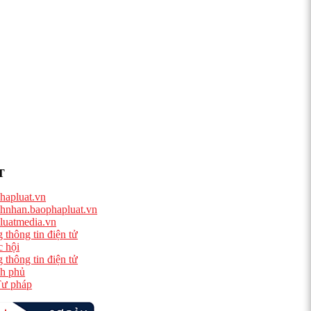
T
hapluat.vn
hnhan.baophapluat.vn
luatmedia.vn
 thông tin điện tử
 hội
 thông tin điện tử
h phủ
ư pháp