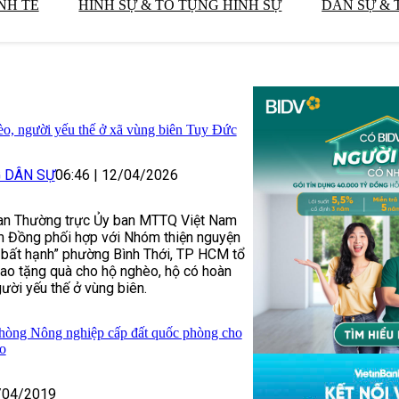
NH TẾ
HÌNH SỰ & TỐ TỤNG HÌNH SỰ
DÂN SỰ & 
o, người yếu thế ở xã vùng biên Tuy Đức
G DÂN SỰ
06:46
|
12/04/2026
an Thường trực Ủy ban MTTQ Việt Nam
âm Đồng phối hợp với Nhóm thiện nguyện
 bất hạnh” phường Bình Thới, TP HCM tổ
rao tặng quà cho hộ nghèo, hộ có hoàn
ười yếu thế ở vùng biên.
hòng Nông nghiệp cấp đất quốc phòng cho
ạo
/04/2019