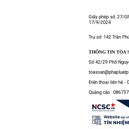
Giấy phép số: 27/G
17/9/2024
Trụ sở: 142 Trần Ph
THÔNG TIN TÒA 
Số 42/29 Phố Nguyễ
toasoan@phapluatpl
Điện thoại liên hệ 
Quảng cáo : 08673