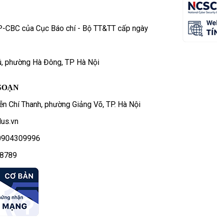
P-CBC của Cục Báo chí - Bộ TT&TT cấp ngày
ú, phường Hà Đông, TP Hà Nội
SOẠN
n Chí Thanh, phường Giảng Võ, TP. Hà Nội
us.vn
- 0904309996
78789