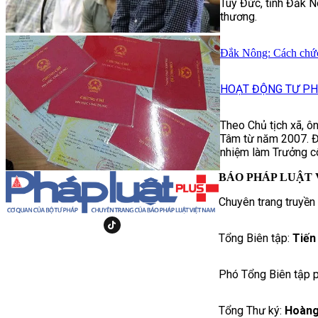
Tuy Đức, tỉnh Đắk N
thương.
Đắk Nông: Cách chức
HOẠT ĐỘNG TƯ P
Theo Chủ tịch xã, 
Tâm từ năm 2007. 
nhiệm làm Trưởng c
BÁO PHÁP LUẬT 
Chuyên trang truyền
Tổng Biên tập:
Tiến
Phó Tổng Biên tập p
Tổng Thư ký:
Hoàng