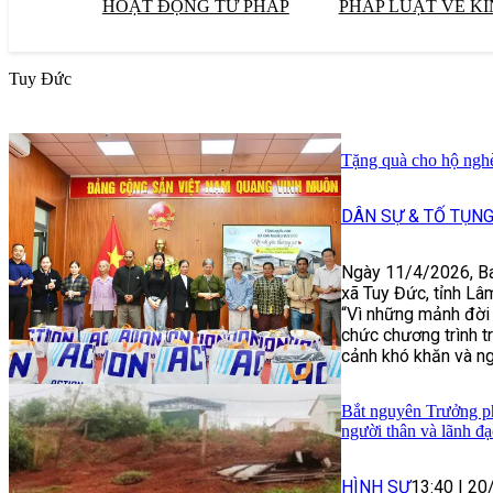
HOẠT ĐỘNG TƯ PHÁP
PHÁP LUẬT VỀ KI
Tuy Đức
Tặng quà cho hộ nghè
DÂN SỰ & TỐ TỤN
Ngày 11/4/2026, B
xã Tuy Đức, tỉnh L
“Vì những mảnh đời
chức chương trình t
cảnh khó khăn và ng
Bắt nguyên Trưởng p
người thân và lãnh đ
HÌNH SỰ
13:40
|
20