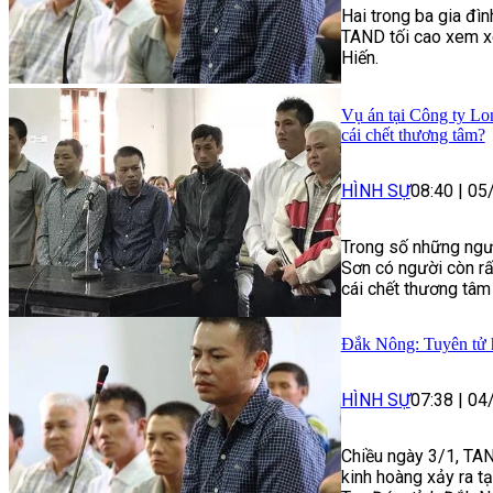
Hai trong ba gia đ
TAND tối cao xem x
Hiến.
Vụ án tại Công ty Lo
cái chết thương tâm?
HÌNH SỰ
08:40
|
05
Trong số những ngườ
Sơn có người còn rất
cái chết thương tâm
Đắk Nông: Tuyên tử h
HÌNH SỰ
07:38
|
04
Chiều ngày 3/1, TA
kinh hoàng xảy ra t