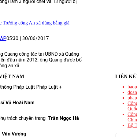
ông) làm 3 người chết và 13 người bị
 Trưởng công An xã dùng bằng giả
HÁP
05:30
|
30/06/2017
ông Quang công tác tại UBND xã Quảng
Đến đầu năm 2012, ông Quang được bổ
ông an xã.
VIỆT NAM
LIÊN KẾ
 thông Pháp Luật Pháp Luật +
baop
doan
phap
 sĩ Vũ Hoài Nam
Cổng
Quốc
Cổng
hụ trách chuyên trang:
Trần Ngọc Hà
Chín
Bộ T
 Văn Vượng