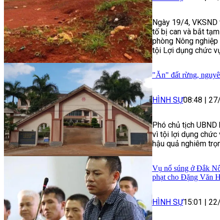
Ngày 19/4, VKSND t
tố bị can và bắt t
phòng Nông nghiệp v
tội Lợi dụng chức vụ
"Ăn" đất rừng, nguyê
HÌNH SỰ
08:48
|
27
Phó chủ tịch UBND 
vì tội lợi dụng chức
hậu quả nghiêm trọ
Vụ nổ súng ở Đắk Nôn
phạt cho Đặng Văn H
HÌNH SỰ
15:01
|
22