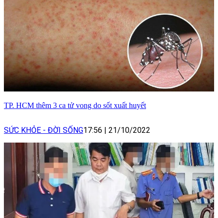
TP. HCM thêm 3 ca tử vong do sốt xuất huyết
SỨC KHỎE - ĐỜI SỐNG
17:56
|
21/10/2022