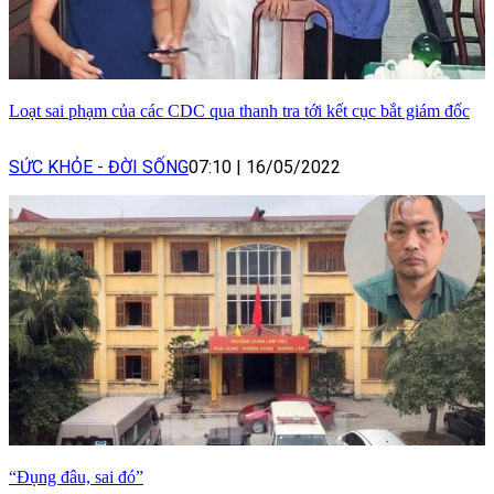
Loạt sai phạm của các CDC qua thanh tra tới kết cục bắt giám đốc
SỨC KHỎE - ĐỜI SỐNG
07:10
|
16/05/2022
“Đụng đâu, sai đó”