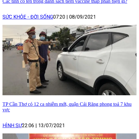
Các tỉnh có tên trong danh sách tiêm vaccine thấp phản biện gì?
SỨC KHỎE - ĐỜI SỐNG
07:20
|
08/09/2021
TP Cần Thơ có 12 ca nhiễm mới, quận Cái Răng phong toả 7 khu
vực
HÌNH SỰ
22:06
|
13/07/2021