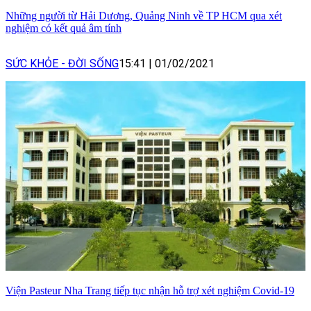
Những người từ Hải Dương, Quảng Ninh về TP HCM qua xét
nghiệm có kết quả âm tính
SỨC KHỎE - ĐỜI SỐNG
15:41
|
01/02/2021
Viện Pasteur Nha Trang tiếp tục nhận hỗ trợ xét nghiệm Covid-19