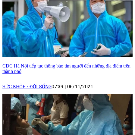
CDC Hà Nội tiếp tục thông báo tìm người đến những địa điểm trên
thành phố
SỨC KHỎE - ĐỜI SỐNG
07:39
|
06/11/2021