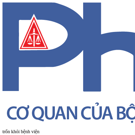
trốn khỏi bệnh viện