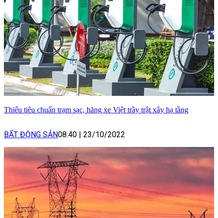
Thiếu tiêu chuẩn trạm sạc, hãng xe Việt trầy trật xây hạ tầng
BẤT ĐỘNG SẢN
08:40
|
23/10/2022