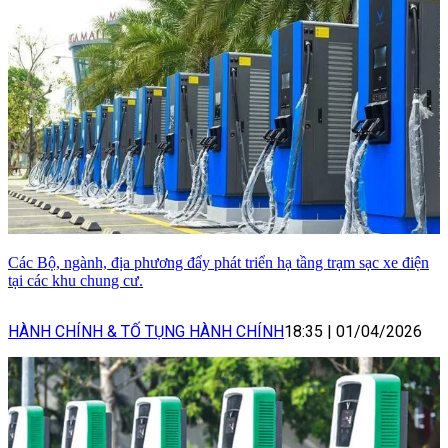
Các Bộ, ngành, địa phương đẩy phát triển hạ tầng trạm sạc xe điện
tại các khu chung cư.
HÀNH CHÍNH & TỐ TỤNG HÀNH CHÍNH
18:35
|
01/04/2026