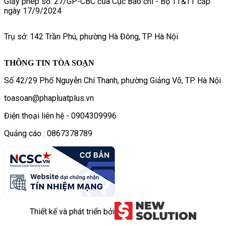
Giấy phép số: 27/GP-CBC của Cục Báo chí - Bộ TT&TT cấp
ngày 17/9/2024
Trụ sở: 142 Trần Phú, phường Hà Đông, TP Hà Nội
THÔNG TIN TÒA SOẠN
Số 42/29 Phố Nguyễn Chí Thanh, phường Giảng Võ, TP. Hà Nội
toasoan@phapluatplus.vn
Điện thoại liên hệ - 0904309996
Quảng cáo : 0867378789
Thiết kế và phát triển bởi