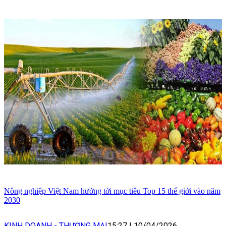
Nông nghiệp Việt Nam hướng tới mục tiêu Top 15 thế giới vào năm
2030
KINH DOANH - THƯƠNG MẠI
15:27
|
10/04/2026