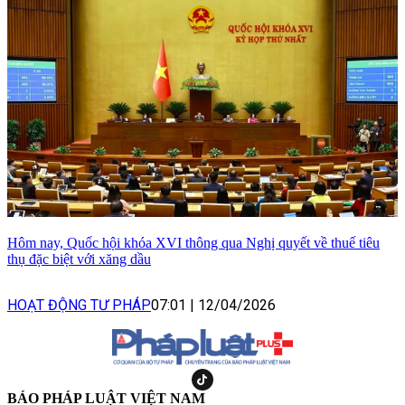
Hôm nay, Quốc hội khóa XVI thông qua Nghị quyết về thuế tiêu
thụ đặc biệt với xăng dầu
HOẠT ĐỘNG TƯ PHÁP
07:01
|
12/04/2026
BÁO PHÁP LUẬT VIỆT NAM