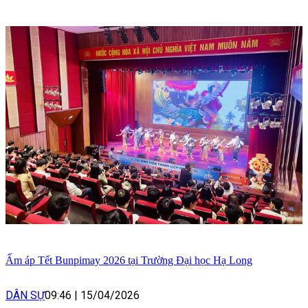
Ấm áp Tết Bunpimay 2026 tại Trường Đại học Hạ Long
DÂN SỰ
09:46
|
15/04/2026