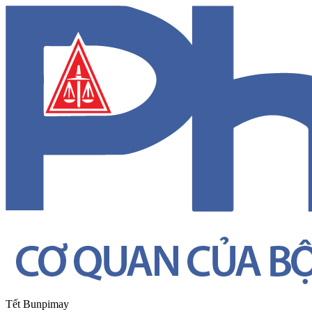
Tết Bunpimay