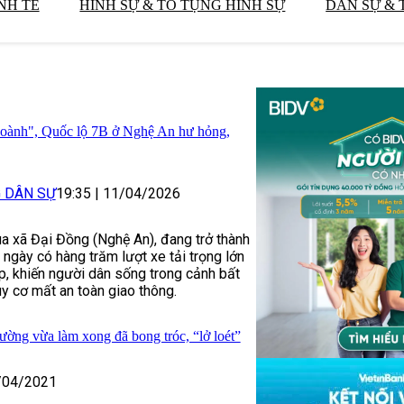
NH TẾ
HÌNH SỰ & TỐ TỤNG HÌNH SỰ
DÂN SỰ & 
 hoành", Quốc lộ 7B ở Nghệ An hư hỏng,
G DÂN SỰ
19:35
|
11/04/2026
a xã Đại Đồng (Nghệ An), đang trở thành
 ngày có hàng trăm lượt xe tải trọng lớn
p, khiến người dân sống trong cảnh bất
uy cơ mất an toàn giao thông.
ường vừa làm xong đã bong tróc, “lở loét”
/04/2021