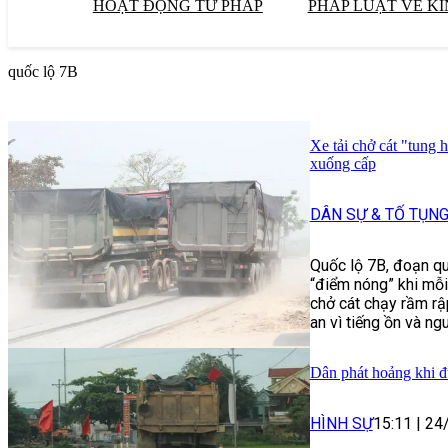
HOẠT ĐỘNG TƯ PHÁP
PHÁP LUẬT VỀ KI
quốc lộ 7B
Xe tải chở cát "tung
xuống cấp
DÂN SỰ & TỐ TỤN
Quốc lộ 7B, đoạn qu
“điểm nóng” khi mỗi
chở cát chạy rầm rậ
an vì tiếng ồn và ng
Dân phát hoảng khi đ
HÌNH SỰ
15:11
|
24