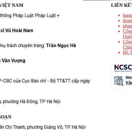
VIỆT NAM
LIÊN KẾ
 thông Pháp Luật Pháp Luật +
baop
doan
phap
 sĩ Vũ Hoài Nam
Cổng
Quốc
Cổng
hụ trách chuyên trang:
Trần Ngọc Hà
Chín
Bộ T
 Văn Vượng
P-CBC của Cục Báo chí - Bộ TT&TT cấp ngày
ú, phường Hà Đông, TP Hà Nội
SOẠN
n Chí Thanh, phường Giảng Võ, TP. Hà Nội