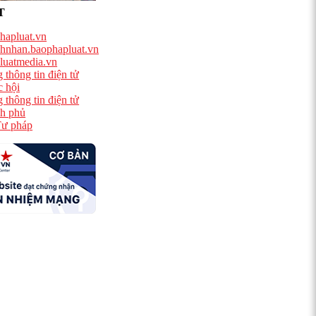
T
hapluat.vn
hnhan.baophapluat.vn
luatmedia.vn
 thông tin điện tử
 hội
 thông tin điện tử
h phủ
ư pháp