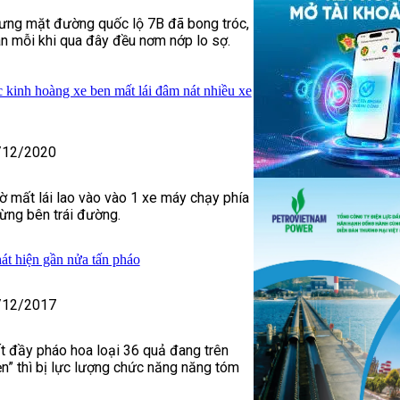
ưng mặt đường quốc lộ 7B đã bong tróc,
n mỗi khi qua đây đều nơm nớp lo sợ.
 kinh hoàng xe ben mất lái đâm nát nhiều xe
/12/2020
ờ mất lái lao vào vào 1 xe máy chạy phía
ừng bên trái đường.
hát hiện gần nửa tấn pháo
/12/2017
ất đầy pháo hoa loại 36 quả đang trên
” thì bị lực lượng chức năng năng tóm