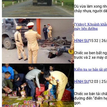
Dù vừa làm xong nh
chảy nhựa, người dâ
[Video]: Khoảnh khắc
máy bên đường
HÌNH SỰ
15:32
|
26
Chiếc xe ben bất ng
trước và 2 xe máy d
Kiểm tra xe bán tải p
HÌNH SỰ
12:03
|
25
Chiếc xe bán tải ch
đường đến “điểm hẹn
gọn.