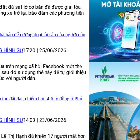
đất đá sạt lở cơ bản đã được giải tỏa,
ông xe trở lại, bảo đảm các phương tiện
hà báo để cưỡng đoạt tài sản của người dân
G HÌNH SỰ
17:20
|
25/06/2026
ua trên mạng xã hội Facebook một thẻ
 sau đó sử dụng thẻ này để tự giới thiệu
xúc với người dân.
 tục đất đai, chiếm hơn 4,6 tỷ đồng ở Phú
G HÌNH SỰ
14:03
|
23/06/2026
i, Lê Thị Hạnh đã khiến 17 người mất hơn