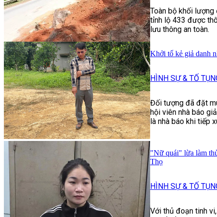
Toàn bộ khối lượng 
tỉnh lộ 433 được th
lưu thông an toàn.
Khởi tố kẻ giả danh n
HÌNH SỰ & TỐ TỤN
Đối tượng đã đặt m
hội viên nhà báo giả
là nhà báo khi tiếp 
"Nữ quái" lừa làm thủ
Thọ
HÌNH SỰ & TỐ TỤN
Với thủ đoạn tinh v