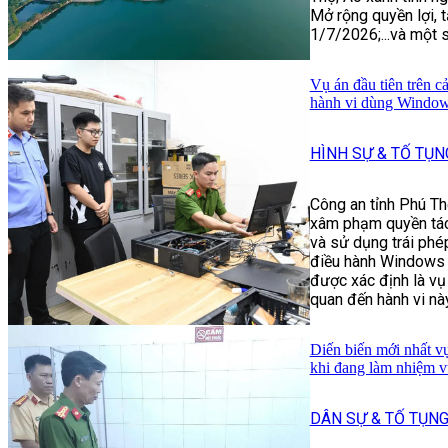
Mở rộng quyền lợi,
1/7/2026;...và một s
Vụ án đầu tiên trên c
hành vi dùng Windows
HÌNH SỰ & TỐ TỤN
Công an tỉnh Phú Th
xâm phạm quyền tác 
và sử dụng trái phé
điều hành Windows 
được xác định là vụ 
quan đến hành vi này
Diến biến mới nhất v
khi đang làm nhiệm v
DÂN SỰ & TỐ TỤN