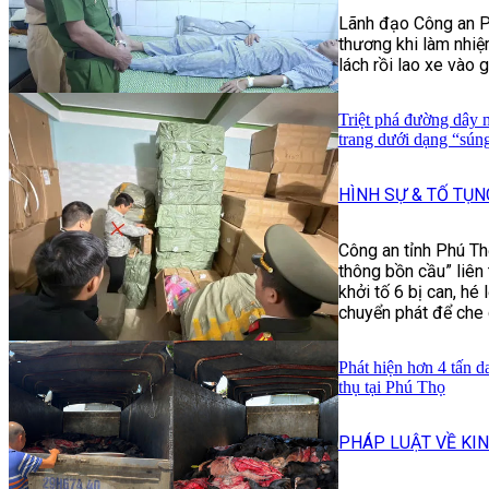
Lãnh đạo Công an P
thương khi làm nhiệm
lách rồi lao xe vào 
Triệt phá đường dây 
trang dưới dạng “sún
HÌNH SỰ & TỐ TỤN
Công an tỉnh Phú Th
thông bồn cầu” liên 
khởi tố 6 bị can, hé 
chuyển phát để che 
Phát hiện hơn 4 tấn da
thụ tại Phú Thọ
PHÁP LUẬT VỀ KIN