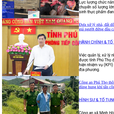
Lực lượng chức năn
chuyển số lượng lớn
sinh thực phẩm đang
Đưa xử lý nhà, đất dô
giá người đứng đầu c
HÀNH CHÍNH & TỐ
Việc quản lý, xử lý
được tỉnh Phú Thọ đ
hiện nhiệm vụ (KPI)
địa phương.
Công an Phú Thọ thôn
dùng hung khí tấn cô
HÌNH SỰ & TỐ TỤN
Công an xã Minh Hò