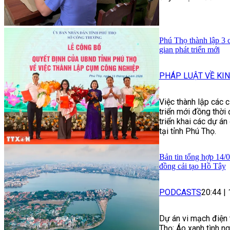
Phú Thọ thành lập 3 
gian phát triển mới
PHÁP LUẬT VỀ KIN
Việc thành lập các 
triển mới đồng thời
triển khai các dự á
tại tỉnh Phú Thọ.
Bản tin tổng hợp 14/
đồng cải tạo Hồ Tây
PODCASTS
20:44
|
Dự án vi mạch điện 
Thọ; Áo xanh tình n