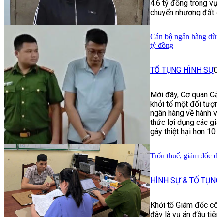
4,6 tỷ đồng trong vụ
chuyển nhượng đất đ
Cán bộ ngân hàng dùn
tỷ đồng
TỐ TỤNG HÌNH SỰ
Mới đây, Cơ quan Cả
khởi tố một đối tượ
ngân hàng về hành v
thức lợi dụng các g
gây thiệt hại hơn 10
Trốn thuế, giám đốc 
HÌNH SỰ & TỐ TỤN
Khởi tố Giám đốc cô
đây là vụ án đầu tiê