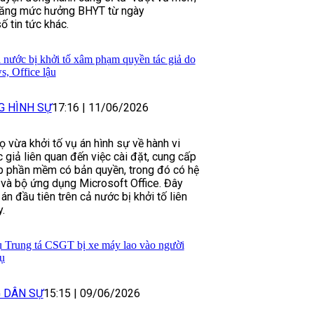
 tăng mức hưởng BHYT từ ngày
ố tin tức khác.
ả nước bị khởi tố xâm phạm quyền tác giả do
, Office lậu
G HÌNH SỰ
17:16
|
11/06/2026
ọ vừa khởi tố vụ án hình sự về hành vi
giả liên quan đến việc cài đặt, cung cấp
p phần mềm có bản quyền, trong đó có hệ
và bộ ứng dụng Microsoft Office. Đây
án đầu tiên trên cả nước bị khởi tố liên
.
ụ Trung tá CSGT bị xe máy lao vào người
ụ
G DÂN SỰ
15:15
|
09/06/2026