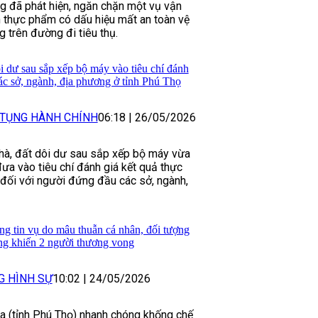
g đã phát hiện, ngăn chặn một vụ vận
 thực phẩm có dấu hiệu mất an toàn vệ
 trên đường đi tiêu thụ.
i dư sau sắp xếp bộ máy vào tiêu chí đánh
ác sở, ngành, địa phương ở tỉnh Phú Thọ
 TỤNG HÀNH CHÍNH
06:18
|
26/05/2026
 nhà, đất dôi dư sau sắp xếp bộ máy vừa
ưa vào tiêu chí đánh giá kết quả thực
 đối với người đứng đầu các sở, ngành,
g tin vụ do mâu thuẫn cá nhân, đối tượng
ng khiến 2 người thương vong
G HÌNH SỰ
10:02
|
24/05/2026
a (tỉnh Phú Thọ) nhanh chóng khống chế