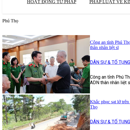
HOẠT ĐỘNG TƯ PHÁP
PHÁP LUẬT VỀ KI
Phú Thọ
Công an tỉnh Phú Th
thân nhân liệt sĩ
DÂN SỰ & TỐ TỤN
Công an tỉnh Phú Th
ADN thân nhân liệt s
Khắc phục sạt lở trên
Thọ
DÂN SỰ & TỐ TỤN