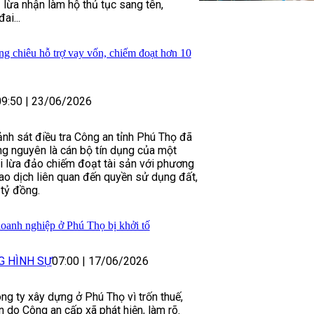
 lừa nhận làm hộ thủ tục sang tên,
ai...
g chiêu hỗ trợ vay vốn, chiếm đoạt hơn 10
09:50
|
23/06/2026
nh sát điều tra Công an tỉnh Phú Thọ đã
ng nguyên là cán bộ tín dụng của một
i lừa đảo chiếm đoạt tài sản với phương
iao dịch liên quan đến quyền sử dụng đất,
 tỷ đồng.
doanh nghiệp ở Phú Thọ bị khởi tố
G HÌNH SỰ
07:00
|
17/06/2026
ng ty xây dựng ở Phú Thọ vì trốn thuế,
n do Công an cấp xã phát hiện, làm rõ.