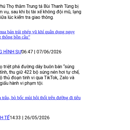
hú Thọ thăm Trung tá Bùi Thanh Tùng bị
 vụ, sau khi bị tài xế không đội mũ, lạng
giữa lúc kiểm tra giao thông.
mua bán trái phép vũ khí quân dụng ngụy
g thông bồn cầu”
G HÌNH SỰ
06:47
|
07/06/2026
ọ triệt phá đường dây buôn bán “súng
tỉnh, thu giữ 422 bộ súng nén hơi tự chế,
lộ thủ đoạn tinh vi qua TikTok, Zalo và
giấu hành vi phạm tội.
 trâu, bò bốc mùi hôi thối trên đường đi tiêu
H TẾ
14:33
|
26/05/2026