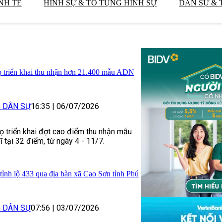
NH TẾ
HÌNH SỰ & TỐ TỤNG HÌNH SỰ
DÂN SỰ & 
ọ triển khai thu nhận hơn 21.400 mẫu ADN
G DÂN SỰ
16:35
|
06/07/2026
ọ triển khai đợt cao điểm thu nhận mẫu
ĩ tại 32 điểm, từ ngày 4 - 11/7.
 tỉnh lộ 433 qua địa bàn xã Cao Sơn tỉnh Phú
G DÂN SỰ
07:56
|
03/07/2026