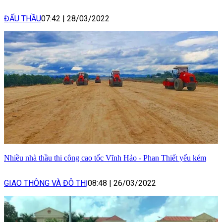
ĐẤU THẦU
07:42
|
28/03/2022
Nhiều nhà thầu thi công cao tốc Vĩnh Hảo - Phan Thiết yếu kém
GIAO THÔNG VÀ ĐÔ THỊ
08:48
|
26/03/2022