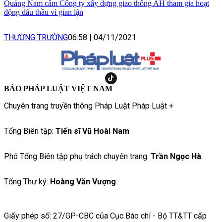
Quảng Nam cấm Công ty xây dựng giao thông AH tham gia hoạt
động đấu thầu vì gian lận
THƯƠNG TRƯỜNG
06:58
|
04/11/2021
BÁO PHÁP LUẬT VIỆT NAM
Chuyên trang truyền thông Pháp Luật Pháp Luật +
Tổng Biên tập:
Tiến sĩ Vũ Hoài Nam
Phó Tổng Biên tập phụ trách chuyên trang:
Trần Ngọc Hà
Tổng Thư ký:
Hoàng Văn Vượng
Giấy phép số: 27/GP-CBC của Cục Báo chí - Bộ TT&TT cấp