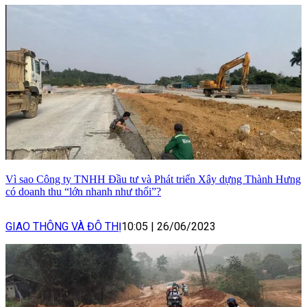
Vì sao Công ty TNHH Đầu tư và Phát triển Xây dựng Thành Hưng
có doanh thu “lớn nhanh như thổi”?
GIAO THÔNG VÀ ĐÔ THỊ
10:05
|
26/06/2023