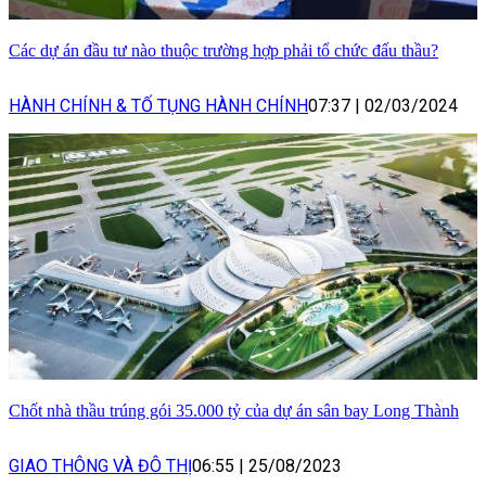
Các dự án đầu tư nào thuộc trường hợp phải tổ chức đấu thầu?
HÀNH CHÍNH & TỐ TỤNG HÀNH CHÍNH
07:37
|
02/03/2024
Chốt nhà thầu trúng gói 35.000 tỷ của dự án sân bay Long Thành
GIAO THÔNG VÀ ĐÔ THỊ
06:55
|
25/08/2023