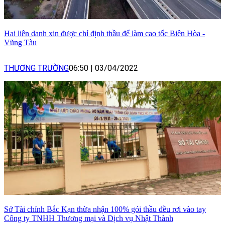
Hai liên danh xin được chỉ định thầu để làm cao tốc Biên Hòa -
Vũng Tàu
THƯƠNG TRƯỜNG
06:50
|
03/04/2022
Sở Tài chính Bắc Kạn thừa nhận 100% gói thầu đều rơi vào tay
Công ty TNHH Thương mại và Dịch vụ Nhật Thành