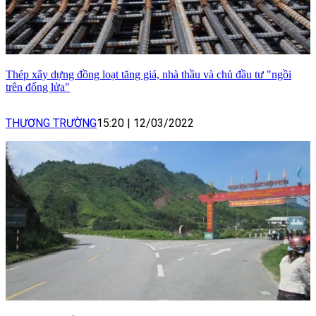
Thép xây dựng đồng loạt tăng giá, nhà thầu và chủ đầu tư "ngồi
trên đống lửa"
THƯƠNG TRƯỜNG
15:20
|
12/03/2022