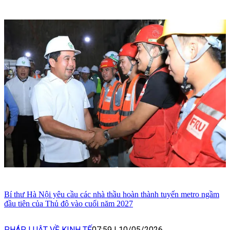
Bí thư Hà Nội yêu cầu các nhà thầu hoàn thành tuyến metro ngầm
đầu tiên của Thủ đô vào cuối năm 2027
PHÁP LUẬT VỀ KINH TẾ
07:59
|
10/05/2026