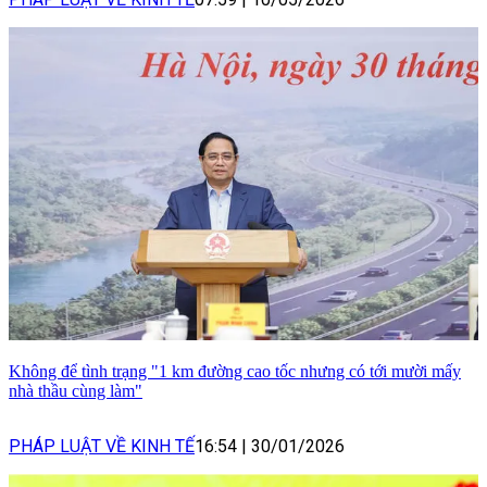
Không để tình trạng "1 km đường cao tốc nhưng có tới mười mấy
nhà thầu cùng làm"
PHÁP LUẬT VỀ KINH TẾ
16:54
|
30/01/2026