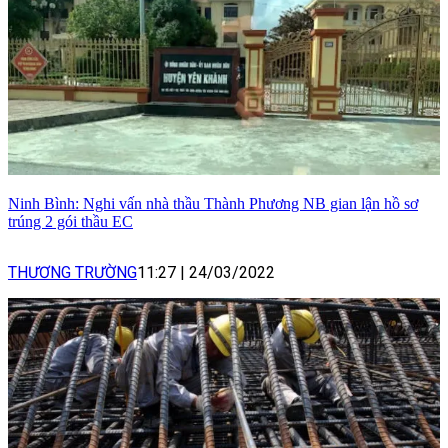
Ninh Bình: Nghi vấn nhà thầu Thành Phương NB gian lận hồ sơ
trúng 2 gói thầu EC
THƯƠNG TRƯỜNG
11:27
|
24/03/2022