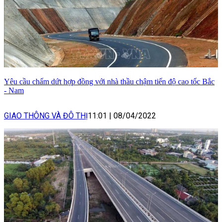
Yêu cầu chấm dứt hợp đồng với nhà thầu chậm tiến độ cao tốc Bắc
- Nam
GIAO THÔNG VÀ ĐÔ THỊ
11:01
|
08/04/2022