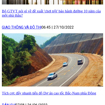
Bộ GTVT nói gì về đề xuất 'chơi trội' bảo hành đường 10 năm của
một nhà thầu?
GIAO THÔNG VÀ ĐÔ THỊ
06:45
|
27/10/2022
Tích cực đẩy nhanh tiến độ Dự án cao tốc Bắc-Nam phía Đông