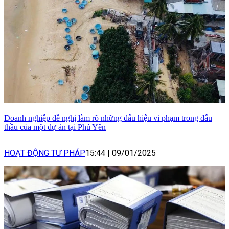
Doanh nghiệp đề nghị làm rõ những dấu hiệu vi phạm trong đấu
thầu của một dự án tại Phú Yên
HOẠT ĐỘNG TƯ PHÁP
15:44
|
09/01/2025