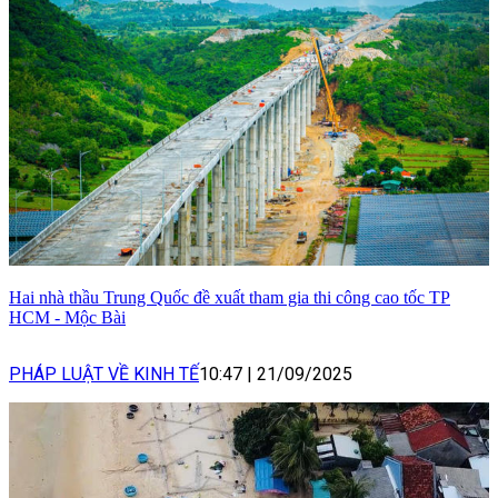
Hai nhà thầu Trung Quốc đề xuất tham gia thi công cao tốc TP
HCM - Mộc Bài
PHÁP LUẬT VỀ KINH TẾ
10:47
|
21/09/2025