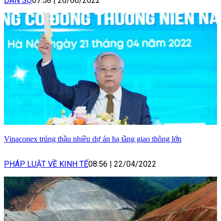
DÂN SỰ
07:58
|
26/06/2022
Vinaconex trúng thầu nhiều dự án hạ tầng giao thông lớn
PHÁP LUẬT VỀ KINH TẾ
08:56
|
22/04/2022