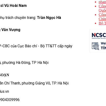
phap
 sĩ Vũ Hoài Nam
Cổng
Quốc
Cổng
hụ trách chuyên trang:
Trần Ngọc Hà
Chín
Bộ T
 Văn Vượng
P-CBC của Cục Báo chí - Bộ TT&TT cấp ngày
ú, phường Hà Đông, TP Hà Nội
SOẠN
n Chí Thanh, phường Giảng Võ, TP. Hà Nội
us.vn
- 0904309996