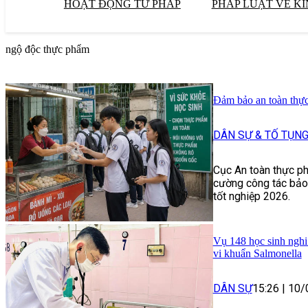
HOẠT ĐỘNG TƯ PHÁP
PHÁP LUẬT VỀ KI
ngộ độc thực phẩm
Đảm bảo an toàn thự
DÂN SỰ & TỐ TỤN
Cục An toàn thực p
cường công tác bảo
tốt nghiệp 2026.
Vụ 148 học sinh nghi
vi khuẩn Salmonella
DÂN SỰ
15:26
|
10/