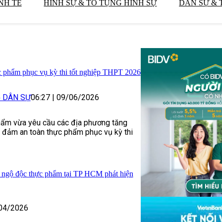
NH TẾ
HÌNH SỰ & TỐ TỤNG HÌNH SỰ
DÂN SỰ & 
c phẩm phục vụ kỳ thi tốt nghiệp THPT 2026
G DÂN SỰ
06:27
|
09/06/2026
hẩm vừa yêu cầu các địa phương tăng
 đảm an toàn thực phẩm phục vụ kỳ thi
 ngộ độc thực phẩm tại TP HCM phát hiện
04/2026