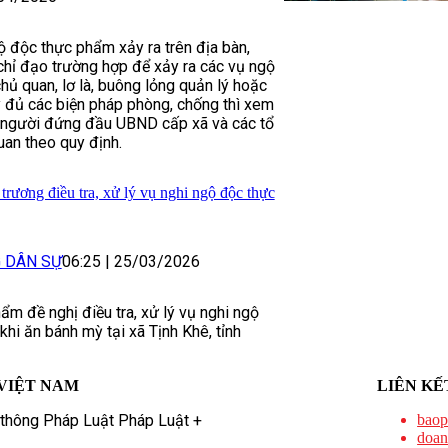
ộ độc thực phẩm xảy ra trên địa bàn,
ỉ đạo trường hợp để xảy ra các vụ ngộ
ủ quan, lơ là, buông lỏng quản lý hoặc
y đủ các biện pháp phòng, chống thì xem
a người đứng đầu UBND cấp xã và các tổ
uan theo quy định.
trương điều tra, xử lý vụ nghi ngộ độc thực
G DÂN SỰ
06:25
|
25/03/2026
ẩm đề nghị điều tra, xử lý vụ nghi ngộ
hi ăn bánh mỳ tại xã Tịnh Khê, tỉnh
VIỆT NAM
LIÊN KẾ
 thông Pháp Luật Pháp Luật +
baop
doan