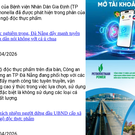
 của Bệnh viện Nhân Dân Gia Định (TP
onella đã được phát hiện trong phân của
ị ngộ độc thực phẩm.
c nghiêm trọng, Đà Nẵng đẩy mạnh tuyên
n dân nói không với cá ủ chua
04/2026
ộ độc thực phẩm trên địa bàn, Công an
ng an TP Đà Nẵng đang phối hợp với các
 đẩy mạnh công tác tuyên truyền, vận
 cao ý thức trong việc lựa chọn, sử dụng
đặc biệt là không sử dụng các loại cá
ất lượng.
trách nhiệm người đứng đầu UBND cấp xã
 ngộ độc thực phẩm
04/2026