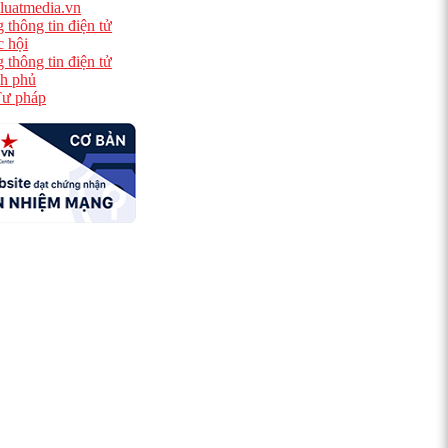
luatmedia.vn
 thông tin điện tử
 hội
 thông tin điện tử
h phủ
ư pháp