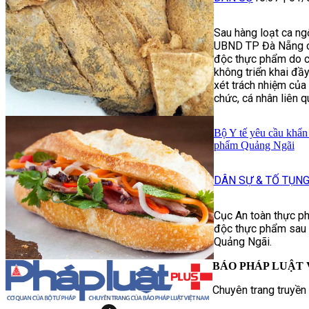
Sau hàng loạt ca ng
UBND TP Đà Nẵng ch
độc thực phẩm do ch
không triển khai đầ
xét trách nhiệm củ
chức, cá nhân liên q
Bộ Y tế yêu cầu khẩn 
phẩm Quảng Ngãi
DÂN SỰ & TỐ TỤN
Cục An toàn thực ph
độc thực phẩm sau k
Quảng Ngãi.
BÁO PHÁP LUẬT 
Chuyên trang truyền