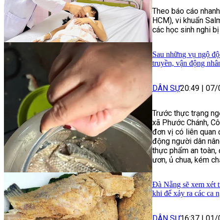
Theo báo cáo nhanh
HCM), vi khuẩn Salm
các học sinh nghi b
Sau những vụ ngộ độ
truyền, vận động nhâ
DÂN SỰ
20:49
|
07/
Trước thực trạng ng
xã Phước Chánh, Cô
đơn vị có liên quan
động người dân nâng
thực phẩm an toàn, 
ươn, ủ chua, kém ch
Đà Nẵng sẽ xem xét 
khi để xảy ra các ca
DÂN SỰ
16:37
|
01/