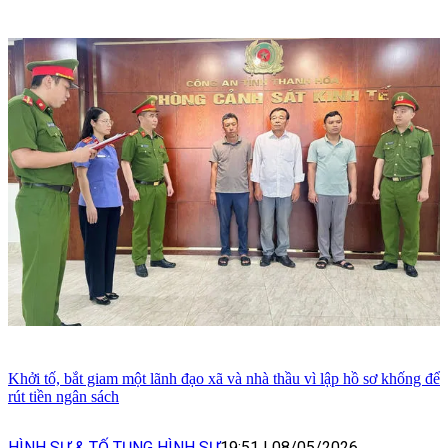
Khởi tố, bắt giam một lãnh đạo xã và nhà thầu vì lập hồ sơ khống để
rút tiền ngân sách
HÌNH SỰ & TỐ TỤNG HÌNH SỰ
19:51
|
08/05/2026