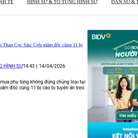
NH TẾ
HÌNH SỰ & TỐ TỤNG HÌNH SỰ
DÂN SỰ & 
ại Than Cọc Sáu: Cựu giám đốc cùng 11 bị
G HÌNH SỰ
14:43
|
14/04/2026
mua phụ tùng không đúng chủng loại tại
iám đốc cùng 11 bị cáo bị tuyên án treo.