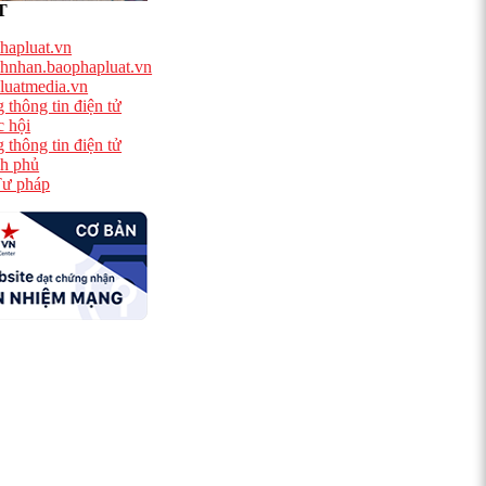
T
hapluat.vn
hnhan.baophapluat.vn
luatmedia.vn
 thông tin điện tử
 hội
 thông tin điện tử
h phủ
ư pháp