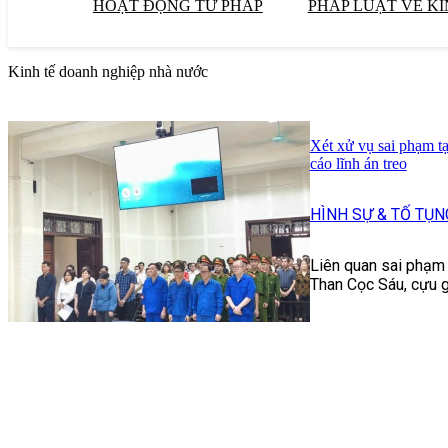
HOẠT ĐỘNG TƯ PHÁP
PHÁP LUẬT VỀ KI
Kinh tế doanh nghiệp nhà nước
Xét xử vụ sai phạm t
cáo lĩnh án treo
HÌNH SỰ & TỐ TỤN
Liên quan sai phạm 
Than Cọc Sáu, cựu g