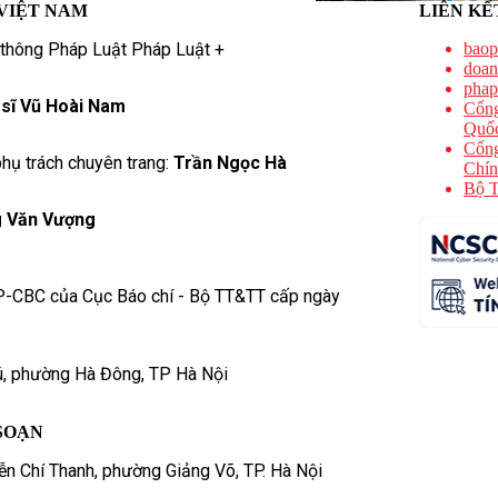
VIỆT NAM
LIÊN KẾ
 thông Pháp Luật Pháp Luật +
baop
doan
phap
 sĩ Vũ Hoài Nam
Cổng
Quốc
Cổng
hụ trách chuyên trang:
Trần Ngọc Hà
Chín
Bộ T
 Văn Vượng
P-CBC của Cục Báo chí - Bộ TT&TT cấp ngày
ú, phường Hà Đông, TP Hà Nội
SOẠN
n Chí Thanh, phường Giảng Võ, TP. Hà Nội