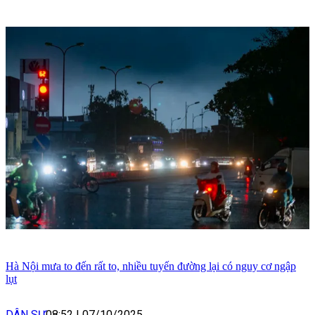
Hà Nội mưa to đến rất to, nhiều tuyến đường lại có nguy cơ ngập
lụt
DÂN SỰ
08:52
|
07/10/2025