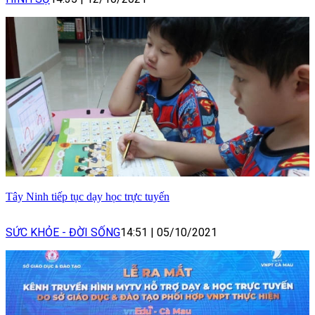
Tây Ninh tiếp tục dạy học trực tuyến
SỨC KHỎE - ĐỜI SỐNG
14:51
|
05/10/2021