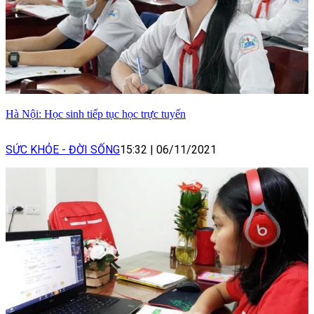
Hà Nội: Học sinh tiếp tục học trực tuyến
SỨC KHỎE - ĐỜI SỐNG
15:32
|
06/11/2021