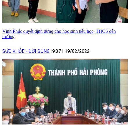
Vĩnh Phúc quyết định dừng cho học sinh tiểu học, THCS đến
trường
SỨC KHỎE - ĐỜI SỐNG
19:37
|
19/02/2022