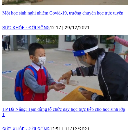
Một học sinh nghi nhiễm Covid-19, trường chuyển học trực tuyến
SỨC KHỎE - ĐỜI SỐNG
12:17
|
29/12/2021
TP Đà Nẵng: Tạm dừng tổ chức dạy học trực tiếp cho học sinh lớp
1
SỨC KHỎE - ĐỜI SỐNG
13:51
|
11/12/2021