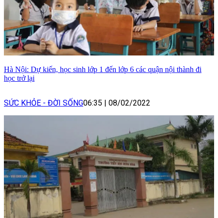
Hà Nội: Dự kiến, học sinh lớp 1 đến lớp 6 các quận nội thành đi
học trở lại
SỨC KHỎE - ĐỜI SỐNG
06:35
|
08/02/2022