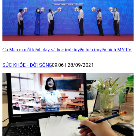
Cà Mau ra mắt kênh dạy và học trực tuyến trên truyền hình MYTV
SỨC KHỎE - ĐỜI SỐNG
09:06
|
28/09/2021