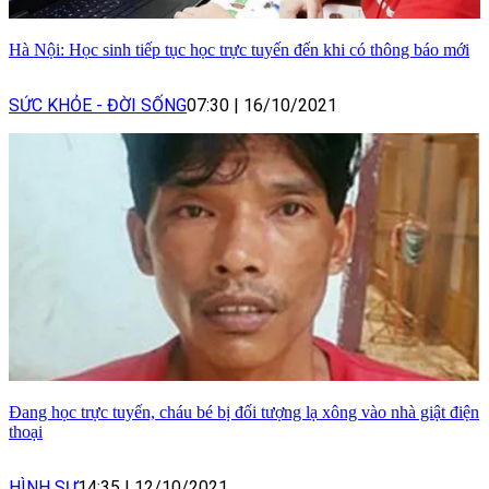
Hà Nội: Học sinh tiếp tục học trực tuyến đến khi có thông báo mới
SỨC KHỎE - ĐỜI SỐNG
07:30
|
16/10/2021
Đang học trực tuyến, cháu bé bị đối tượng lạ xông vào nhà giật điện
thoại
HÌNH SỰ
14:35
|
12/10/2021