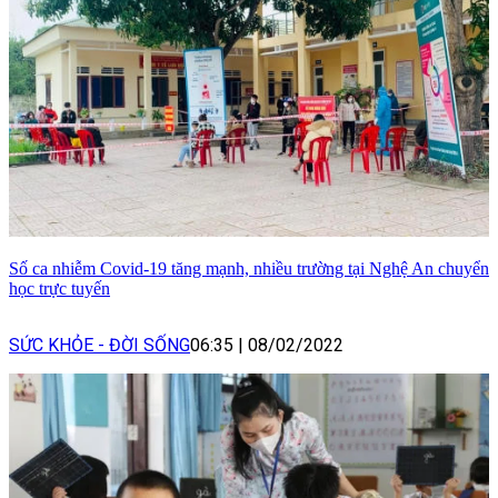
Số ca nhiễm Covid-19 tăng mạnh, nhiều trường tại Nghệ An chuyển
học trực tuyến
SỨC KHỎE - ĐỜI SỐNG
06:35
|
08/02/2022