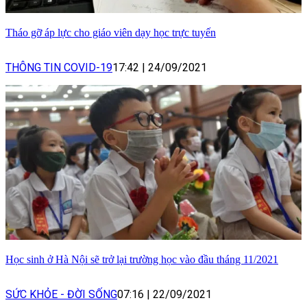
Tháo gỡ áp lực cho giáo viên dạy học trực tuyến
THÔNG TIN COVID-19
17:42
|
24/09/2021
Học sinh ở Hà Nội sẽ trở lại trường học vào đầu tháng 11/2021
SỨC KHỎE - ĐỜI SỐNG
07:16
|
22/09/2021