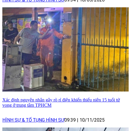
Xác định nguyên nhân gây rò rỉ điện khiến thiếu niên 15 tuổi tử
vong ở trung tâm TPHCM
HÌNH SỰ & TỐ TỤNG HÌNH SỰ
09:39
|
10/11/2025