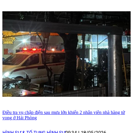
Điều tra vụ chập điện sau mưa lớn khiến 2 nhân viên nhà hàng tử
vong ở Hải Phòng
HÌNH SỰ & TỐ TỤNG HÌNH SỰ
09:34
|
18/05/2026