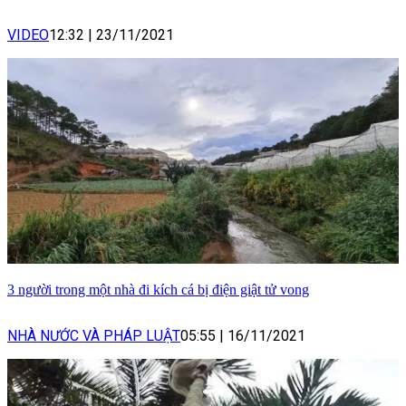
VIDEO
12:32
|
23/11/2021
3 người trong một nhà đi kích cá bị điện giật tử vong
NHÀ NƯỚC VÀ PHÁP LUẬT
05:55
|
16/11/2021