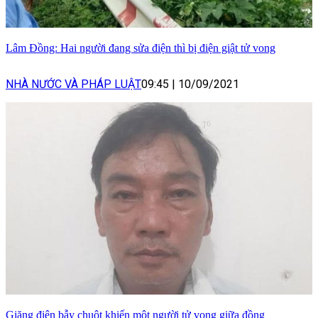
Lâm Đồng: Hai người đang sửa điện thì bị điện giật tử vong
NHÀ NƯỚC VÀ PHÁP LUẬT
09:45
|
10/09/2021
Giăng điện bẫy chuột khiến một người tử vong giữa đồng