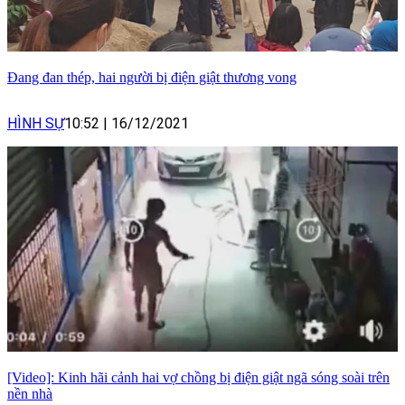
Đang đan thép, hai người bị điện giật thương vong
HÌNH SỰ
10:52
|
16/12/2021
[Video]: Kinh hãi cảnh hai vợ chồng bị điện giật ngã sóng soài trên
nền nhà