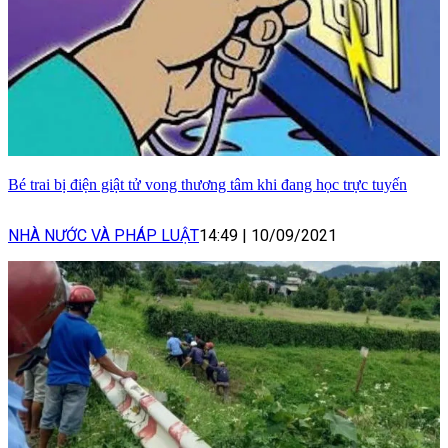
Bé trai bị điện giật tử vong thương tâm khi đang học trực tuyến
NHÀ NƯỚC VÀ PHÁP LUẬT
14:49
|
10/09/2021