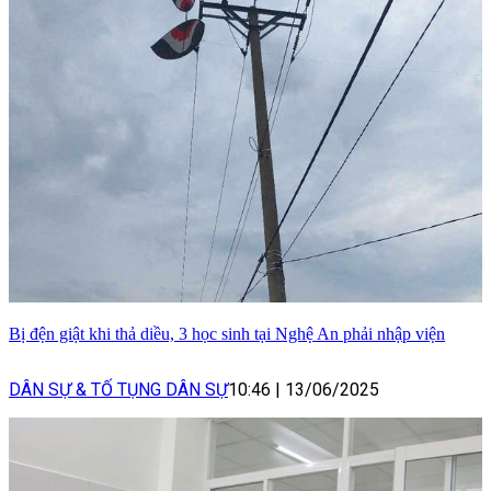
Bị đện giật khi thả diều, 3 học sinh tại Nghệ An phải nhập viện
DÂN SỰ & TỐ TỤNG DÂN SỰ
10:46
|
13/06/2025