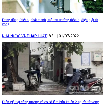
Đang dùng thiết bị phát thanh, một nữ trưởng thôn bị điện giật tử
vong
NHÀ NƯỚC VÀ PHÁP LUẬT
18:31
|
01/07/2022
Điện giật tại công trường và cơ sở làm bún khiến 2 người tử vong