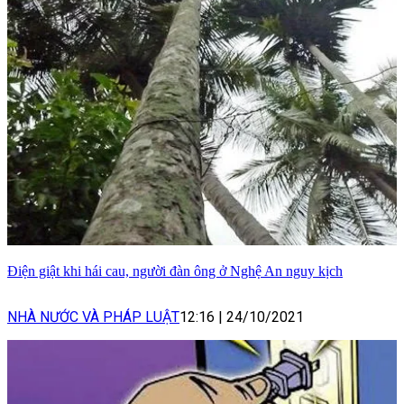
Điện giật khi hái cau, người đàn ông ở Nghệ An nguy kịch
NHÀ NƯỚC VÀ PHÁP LUẬT
12:16
|
24/10/2021