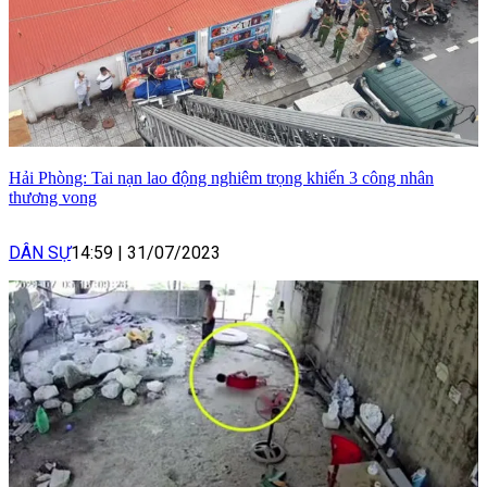
Hải Phòng: Tai nạn lao động nghiêm trọng khiến 3 công nhân
thương vong
DÂN SỰ
14:59
|
31/07/2023