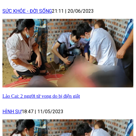
SỨC KHỎE - ĐỜI SỐNG
21:11
|
20/06/2023
Lào Cai: 2 người tử vong do bị điện giật
HÌNH SỰ
18:47
|
11/05/2023