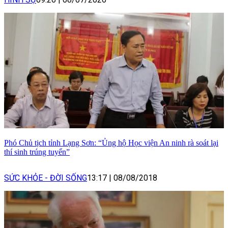
Phó Chủ tịch tỉnh Lạng Sơn: “Ủng hộ Học viện An ninh rà soát lại
thí sinh trúng tuyển”
SỨC KHỎE - ĐỜI SỐNG
13:17
|
08/08/2018