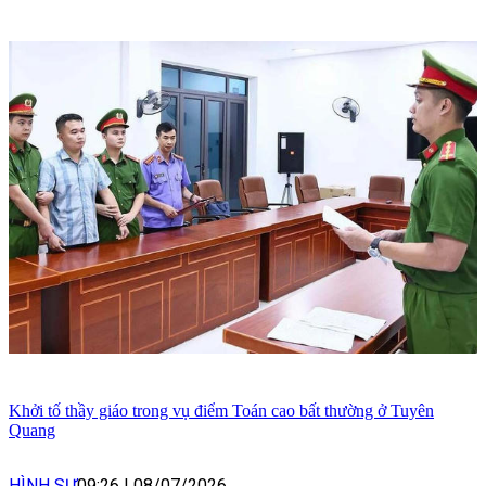
Khởi tố thầy giáo trong vụ điểm Toán cao bất thường ở Tuyên
Quang
HÌNH SỰ
09:26
|
08/07/2026