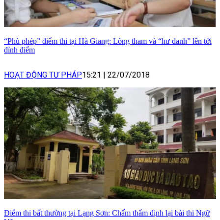
“Phù phép” điểm thi tại Hà Giang: Lòng tham và “hư danh” lên tới
đỉnh điểm
HOẠT ĐỘNG TƯ PHÁP
15:21
|
22/07/2018
Điểm thi bất thường tại Lạng Sơn: Chấm thẩm định lại bài thi Ngữ