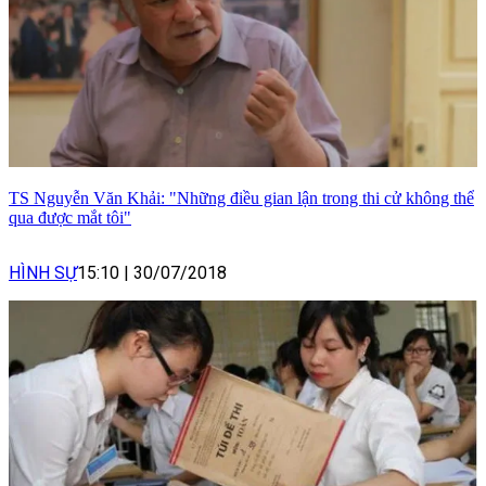
TS Nguyễn Văn Khải: "Những điều gian lận trong thi cử không thể
qua được mắt tôi"
HÌNH SỰ
15:10
|
30/07/2018