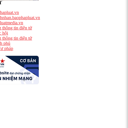
T
hapluat.vn
hnhan.baophapluat.vn
luatmedia.vn
 thông tin điện tử
 hội
 thông tin điện tử
h phủ
ư pháp