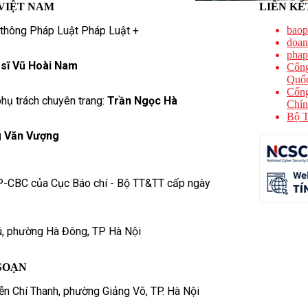
VIỆT NAM
LIÊN KẾ
 thông Pháp Luật Pháp Luật +
baop
doan
phap
 sĩ Vũ Hoài Nam
Cổng
Quốc
Cổng
hụ trách chuyên trang:
Trần Ngọc Hà
Chín
Bộ T
 Văn Vượng
P-CBC của Cục Báo chí - Bộ TT&TT cấp ngày
ú, phường Hà Đông, TP Hà Nội
SOẠN
n Chí Thanh, phường Giảng Võ, TP. Hà Nội