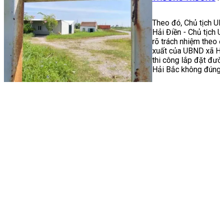
Theo đó, Chủ tịch 
Hải Điền - Chủ tịch
rõ trách nhiệm theo 
xuất của UBND xã H
thi công lắp đặt đư
Hải Bắc không đúng 