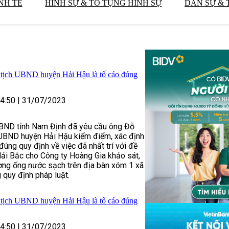
NH TẾ
HÌNH SỰ & TỐ TỤNG HÌNH SỰ
DÂN SỰ & 
 tịch UBND huyện Hải Hậu là tố cáo đúng
4:50
|
31/07/2023
UBND tỉnh Nam Định đã yêu cầu ông Đỗ
 UBND huyện Hải Hậu kiểm điểm, xác định
đúng quy định về việc đã nhất trí với đề
ải Bắc cho Công ty Hoàng Gia khảo sát,
ờng ống nước sạch trên địa bàn xóm 1 xã
quy định pháp luật.
 tịch UBND huyện Hải Hậu là tố cáo đúng
4:50
|
31/07/2023