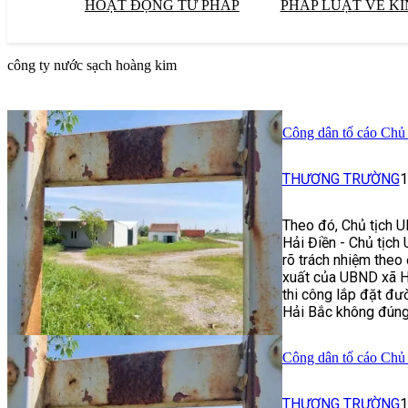
HOẠT ĐỘNG TƯ PHÁP
PHÁP LUẬT VỀ KI
công ty nước sạch hoàng kim
Công dân tố cáo Chủ
THƯƠNG TRƯỜNG
1
Theo đó, Chủ tịch 
Hải Điền - Chủ tịch
rõ trách nhiệm theo 
xuất của UBND xã H
thi công lắp đặt đư
Hải Bắc không đúng 
Công dân tố cáo Chủ
THƯƠNG TRƯỜNG
1