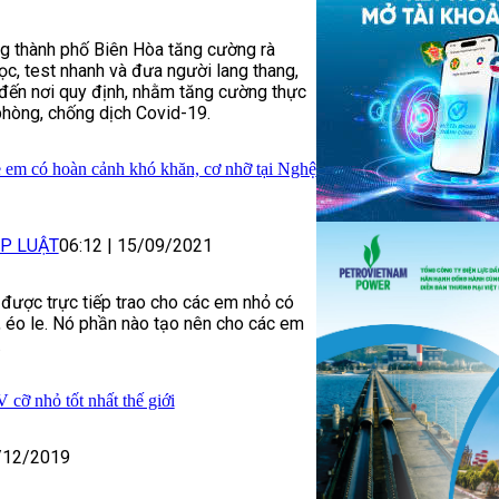
g thành phố Biên Hòa tăng cường rà
ọc, test nhanh và đưa người lang thang,
 đến nơi quy định, nhằm tăng cường thực
phòng, chống dịch Covid-19.
ẻ em có hoàn cảnh khó khăn, cơ nhỡ tại Nghệ
P LUẬT
06:12
|
15/09/2021
được trực tiếp trao cho các em nhỏ có
 éo le. Nó phần nào tạo nên cho các em
.
cỡ nhỏ tốt nhất thế giới
/12/2019