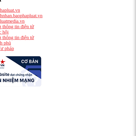
hapluat.vn
hnhan.baophapluat.vn
luatmedia.vn
 thông tin điện tử
 hội
 thông tin điện tử
h phủ
ư pháp