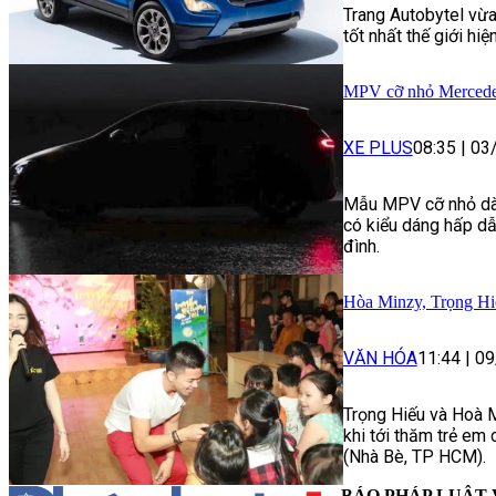
Trang Autobytel vừa
tốt nhất thế giới hiệ
MPV cỡ nhỏ Mercedes 
XE PLUS
08:35
|
03
Mẫu MPV cỡ nhỏ dà
có kiểu dáng hấp dẫn
đình.
Hòa Minzy, Trọng Hiếu
VĂN HÓA
11:44
|
09
Trọng Hiếu và Hoà M
khi tới thăm trẻ em 
(Nhà Bè, TP HCM).
BÁO PHÁP LUẬT 