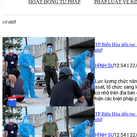
HOẠT ĐỘNG TƯ PHÁP
PHÁP LUẬT VỀ KI
cơ nhỡ
TP Biên Hòa tiếp tục 
nhỡ
HÌNH SỰ
12:54
|
22
Lực lượng chức năn
soát, tổ chức sàng l
cơ nhỡ trên địa bàn
hiện các biện pháp 
TP Biên Hòa tiếp tục 
nhỡ
HÌNH SỰ
12:54
|
22