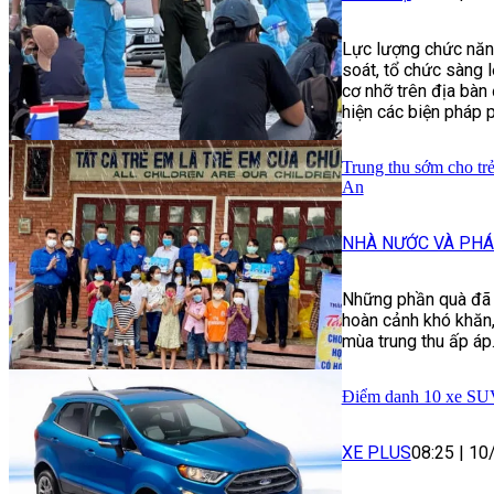
Lực lượng chức năn
soát, tổ chức sàng l
cơ nhỡ trên địa bàn
hiện các biện pháp 
Trung thu sớm cho tr
An
NHÀ NƯỚC VÀ PHÁ
Những phần quà đã 
hoàn cảnh khó khăn,
mùa trung thu ấp áp
Điểm danh 10 xe SUV 
XE PLUS
08:25
|
10