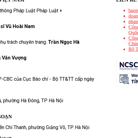
 thông Pháp Luật Pháp Luật +
baop
doan
phap
 sĩ Vũ Hoài Nam
Cổng
Quốc
Cổng
hụ trách chuyên trang:
Trần Ngọc Hà
Chín
Bộ T
 Văn Vượng
P-CBC của Cục Báo chí - Bộ TT&TT cấp ngày
ú, phường Hà Đông, TP Hà Nội
SOẠN
n Chí Thanh, phường Giảng Võ, TP. Hà Nội