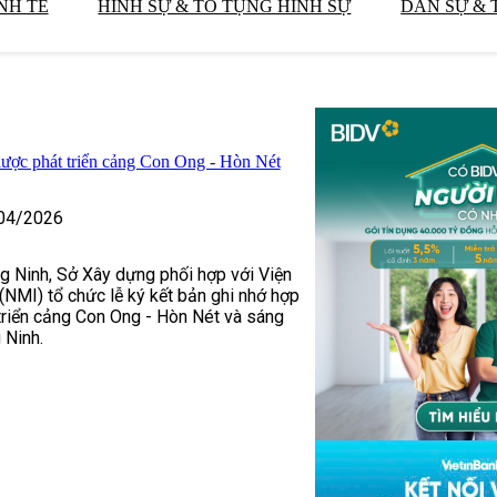
NH TẾ
HÌNH SỰ & TỐ TỤNG HÌNH SỰ
DÂN SỰ & 
 lược phát triển cảng Con Ong - Hòn Nét
04/2026
g Ninh, Sở Xây dựng phối hợp với Viện
NMI) tổ chức lễ ký kết bản ghi nhớ hợp
 triển cảng Con Ong - Hòn Nét và sáng
 Ninh.