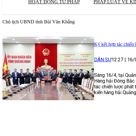
HOẠT ĐỘNG TƯ PHÁP
PHÁP LUẬT VỀ KI
Chủ tịch UBND tỉnh Bùi Văn Khắng
Ký kết hợp tác chiến
DÂN SỰ
12:27
|
16/
Sáng 16/4, tại Quản
Hàng hải Đông Bắc (
tác chiến lược phát
kiến hàng hải Quảng