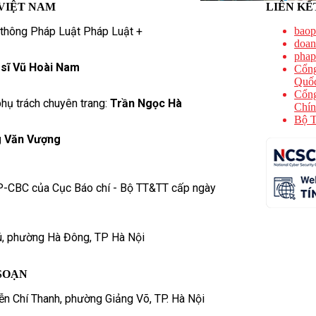
VIỆT NAM
LIÊN KẾ
 thông Pháp Luật Pháp Luật +
baop
doan
phap
 sĩ Vũ Hoài Nam
Cổng
Quốc
Cổng
hụ trách chuyên trang:
Trần Ngọc Hà
Chín
Bộ T
 Văn Vượng
P-CBC của Cục Báo chí - Bộ TT&TT cấp ngày
ú, phường Hà Đông, TP Hà Nội
SOẠN
n Chí Thanh, phường Giảng Võ, TP. Hà Nội