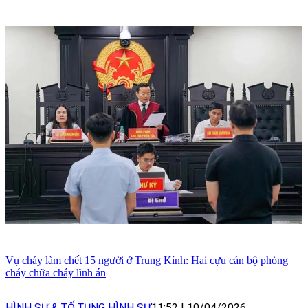
Vụ cháy làm chết 15 người ở Trung Kính: Hai cựu cán bộ phòng
cháy chữa cháy lĩnh án
HÌNH SỰ & TỐ TỤNG HÌNH SỰ
11:52
|
10/04/2026