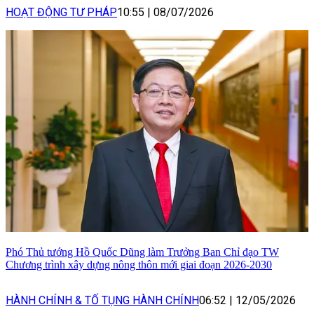
HOẠT ĐỘNG TƯ PHÁP
10:55
|
08/07/2026
Phó Thủ tướng Hồ Quốc Dũng làm Trưởng Ban Chỉ đạo TW
Chương trình xây dựng nông thôn mới giai đoạn 2026-2030
HÀNH CHÍNH & TỐ TỤNG HÀNH CHÍNH
06:52
|
12/05/2026