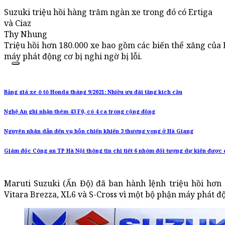
Suzuki triệu hồi hàng trăm ngàn xe trong đó có Ertiga
và Ciaz
Thy Nhung
Triệu hồi hơn 180.000 xe bao gồm các biến thể xăng của E
máy phát động cơ bị nghi ngờ bị lỗi.
Bảng giá xe ô tô Honda tháng 9/2021: Nhiều ưu đãi tăng kích cầu
Nghệ An ghi nhận thêm 43 F0, có 4 ca trong cộng đồng
Nguyên nhân dẫn đến vụ hỗn chiến khiến 3 thương vong ở Hà Giang
Giám đốc Công an TP Hà Nội thông tin chi tiết 6 nhóm đối tượng dự kiến được 
Maruti Suzuki (Ấn Độ) đã ban hành lệnh triệu hồi hơn 1
Vitara Brezza, XL6 và S-Cross vì một bộ phận máy phát độn