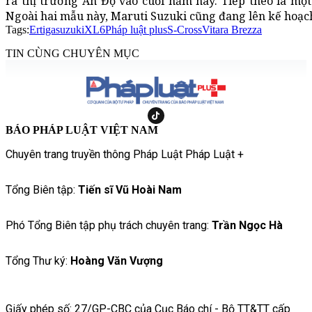
ra thị trường Ấn Độ vào cuối năm nay. Tiếp theo là mộ
Ngoài hai mẫu này, Maruti Suzuki cũng đang lên kế hoạch
Tags:
Ertiga
suzuki
XL6
Pháp luật plus
S-Cross
Vitara Brezza
TIN CÙNG CHUYÊN MỤC
BÁO PHÁP LUẬT VIỆT NAM
Chuyên trang truyền thông Pháp Luật Pháp Luật +
Tổng Biên tập:
Tiến sĩ Vũ Hoài Nam
Phó Tổng Biên tập phụ trách chuyên trang:
Trần Ngọc Hà
Tổng Thư ký:
Hoàng Văn Vượng
Giấy phép số: 27/GP-CBC của Cục Báo chí - Bộ TT&TT cấp