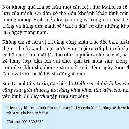
Nói không quá khi sở hữu một căn biệt thự Mallorca sẽ
lưu của mình. Cư dân có thể đón khoảnh khắc bình mi
buông xuống Vịnh biển kỳ quan ngay trong căn nhà tiện
trắng và hàng dừa xanh sẽ “chiêu đãi” cư dân những khoả
365 ngày trong năm.
Không chỉ sở hữu vị trí vàng cùng kiến trúc độc bản, phâ
diện tích cây xanh, mặt nước vượt trội so với phần còn lạ
và hồ nước lớn nhất (1,2ha) như lá phổi xanh che chở, ba
kể hàng loạt tiện ích vui chơi giải trí, mua sắm tro
Complex, khu shophouse sầm uất suốt đêm ngày Sun P
Carnival với các lễ hội sôi động 4 mùa…
Sun Grand City Feria, đặc biệt là
Mallorca, chính là lựa ch
cũng như giới thượng lưu đang khát khao tìm kiếm ch
o mì
yên bình, đủ đầy và ngập tràn sức sống.
Hiện nay, khi mua biệt thự Sun Grand City Feria khách hàng sẽ được h
tới 70% giá bán biệt thự.
Hotline: 093 520 5858