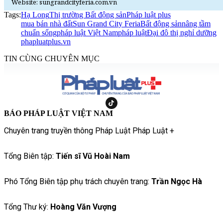
Website: sungrandcityferia.com.vn
Tags:
Hạ Long
Thị trường Bất động sản
Pháp luật plus
mua bán nhà đất
Sun Grand City Feria
Bất động sản
nâng tầm
chuẩn sống
pháp luật Việt Nam
pháp luật
Đại đô thị nghỉ dưỡng
phapluatplus.vn
TIN CÙNG CHUYÊN MỤC
BÁO PHÁP LUẬT VIỆT NAM
Chuyên trang truyền thông Pháp Luật Pháp Luật +
Tổng Biên tập:
Tiến sĩ Vũ Hoài Nam
Phó Tổng Biên tập phụ trách chuyên trang:
Trần Ngọc Hà
Tổng Thư ký:
Hoàng Văn Vượng