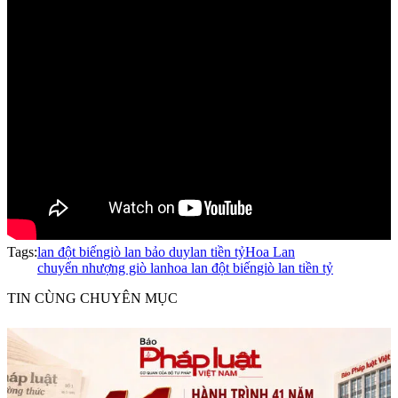
Tags:
lan đột biến
giò lan bảo duy
lan tiền tỷ
Hoa Lan
chuyển nhượng giò lan
hoa lan đột biến
giò lan tiền tỷ
TIN CÙNG CHUYÊN MỤC