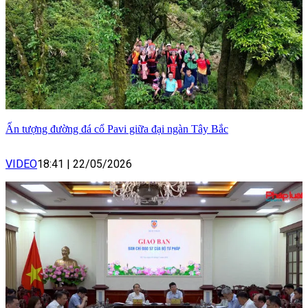
Ấn tượng đường đá cổ Pavi giữa đại ngàn Tây Bắc
VIDEO
18:41
|
22/05/2026