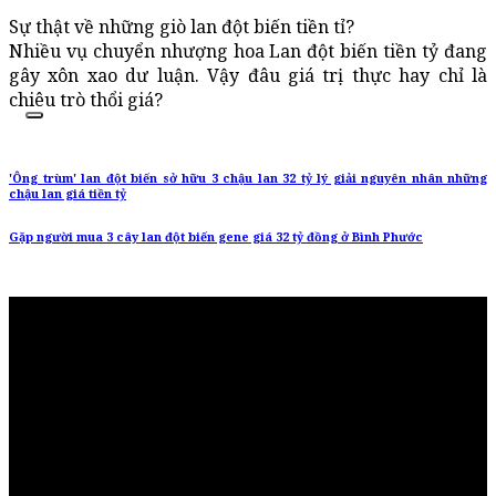
Sự thật về những giò lan đột biến tiền tỉ?
Nhiều vụ chuyển nhượng hoa Lan đột biến tiền tỷ đang
gây xôn xao dư luận. Vậy đâu giá trị thực hay chỉ là
chiêu trò thổi giá?
'Ông trùm' lan đột biến sở hữu 3 chậu lan 32 tỷ lý giải nguyên nhân những
chậu lan giá tiền tỷ
Gặp người mua 3 cây lan đột biến gene giá 32 tỷ đồng ở Bình Phước