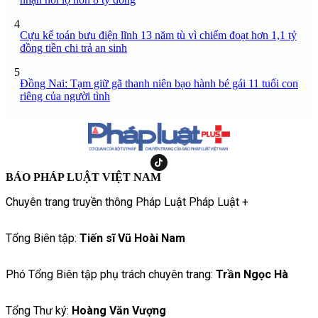
4
Cựu kế toán bưu điện lĩnh 13 năm tù vì chiếm đoạt hơn 1,1 tỷ
đồng tiền chi trả an sinh
5
Đồng Nai: Tạm giữ gã thanh niên bạo hành bé gái 11 tuổi con
riêng của người tình
BÁO PHÁP LUẬT VIỆT NAM
Chuyên trang truyền thông Pháp Luật Pháp Luật +
Tổng Biên tập:
Tiến sĩ Vũ Hoài Nam
Phó Tổng Biên tập phụ trách chuyên trang:
Trần Ngọc Hà
Tổng Thư ký:
Hoàng Văn Vượng