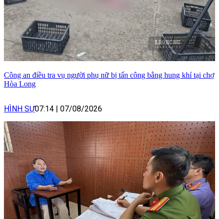
Công an điều tra vụ người phụ nữ bị tấn công bằng hung khí tại chợ
Hòa Long
HÌNH SỰ
07:14
|
07/08/2026