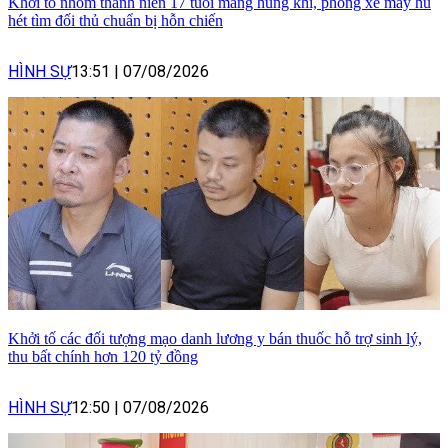
Khởi tố nhóm thanh niên 17 tuổi mang hung khí, phóng xe máy hú
hét tìm đối thủ chuẩn bị hỗn chiến
HÌNH SỰ
13:51
|
07/08/2026
Khởi tố các đối tượng mạo danh lương y bán thuốc hỗ trợ sinh lý,
thu bất chính hơn 120 tỷ đồng
HÌNH SỰ
12:50
|
07/08/2026