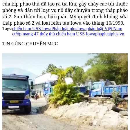
của kíp pháo thủ đã tạo ra tia lửa, gây cháy các túi thuốc
phóng và dẫn tới loạt vụ nổ dây chuyền trong tháp pháo
số 2. Sau thảm họa, hải quân Mỹ quyết định không sửa
tháp pháo số 2 và loại biên tàu Iowa vào tháng 10/1990.
Tags:
chiến hạm USS Iowa
Pháp luật plus
Iowa
pháp luật Việt Nam
cướp mạng 47 thủy thủ chiến hạm USS Iowa
phapluatplus.vn
TIN CÙNG CHUYÊN MỤC