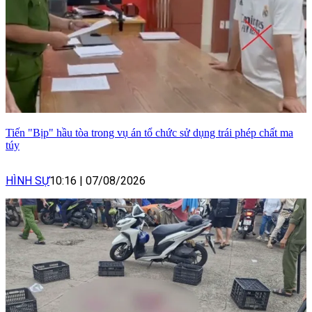
Tiến "Bịp" hầu tòa trong vụ án tổ chức sử dụng trái phép chất ma
túy
HÌNH SỰ
10:16
|
07/08/2026