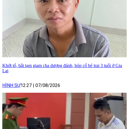
Khởi tố, bắt tạm giam cha dượng đánh, bóp cổ bé trai 3 tuổi ở Gia
Lai
HÌNH SỰ
12:27
|
07/08/2026