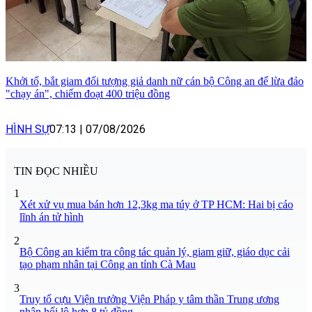
Khởi tố, bắt giam đối tượng giả danh nữ cán bộ Công an để lừa đảo
"chạy án", chiếm đoạt 400 triệu đồng
HÌNH SỰ
07:13
|
07/08/2026
TIN ĐỌC NHIỀU
1
Xét xử vụ mua bán hơn 12,3kg ma túy ở TP HCM: Hai bị cáo
lĩnh án tử hình
2
Bộ Công an kiểm tra công tác quản lý, giam giữ, giáo dục cải
tạo phạm nhân tại Công an tỉnh Cà Mau
3
Truy tố cựu Viện trưởng Viện Pháp y tâm thần Trung ương
nhận hối lộ hơn 8 tỷ đồng