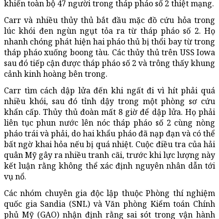
khiến toàn bộ 47 người trong tháp pháo số 2 thiệt mạng.
Carr và nhiều thủy thủ bắt đầu mặc đồ cứu hỏa trong
lúc khói đen ngùn ngụt tỏa ra từ tháp pháo số 2. Họ
nhanh chóng phát hiện hai pháo thủ bị thổi bay từ trong
tháp pháo xuống boong tàu. Các thủy thủ trên USS Iowa
sau đó tiếp cận được tháp pháo số 2 và trông thấy khung
cảnh kinh hoàng bên trong.
Carr tìm cách dập lửa đến khi ngất đi vì hít phải quá
nhiều khói, sau đó tỉnh dậy trong một phòng sơ cứu
khẩn cấp. Thủy thủ đoàn mất 8 giờ để dập lửa. Họ phải
liên tục phun nước lên nóc tháp pháo số 2 cùng nòng
pháo trái và phải, do hai khẩu pháo đã nạp đạn và có thể
bất ngờ khai hỏa nếu bị quá nhiệt. Cuộc điều tra của hải
quân Mỹ gây ra nhiều tranh cãi, trước khi lực lượng này
kết luận rằng không thể xác định nguyên nhân dẫn tới
vụ nổ.
Các nhóm chuyên gia độc lập thuộc Phòng thí nghiệm
quốc gia Sandia (SNL) và Văn phòng Kiểm toán Chính
phủ Mỹ (GAO) nhận định rằng sai sót trong vận hành