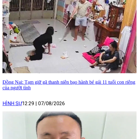
Đồng Nai: Tạm giữ gã thanh niên bạo hành bé gái 11 tuổi con riêng
của người tình
HÌNH SỰ
12:29
|
07/08/2026