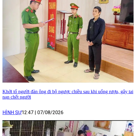
Khởi tố người đàn ông đi bộ ngược chiều sau khi uống rượu, gây tai
nạn chết người
HÌNH SỰ
12:47
|
07/08/2026