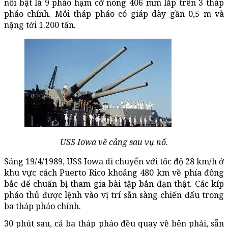
nổi bật là 9 pháo hạm cỡ nòng 406 mm lắp trên 3 tháp
pháo chính. Mỗi tháp pháo có giáp dày gần 0,5 m và
nặng tới 1.200 tấn.
USS Iowa về cảng sau vụ nổ.
Sáng 19/4/1989, USS Iowa di chuyển với tốc độ 28 km/h ở
khu vực cách Puerto Rico khoảng 480 km về phía đông
bắc để chuẩn bị tham gia bài tập bắn đạn thật. Các kíp
pháo thủ được lệnh vào vị trí sẵn sàng chiến đấu trong
ba tháp pháo chính.
30 phút sau, cả ba tháp pháo đều quay về bên phải, sẵn