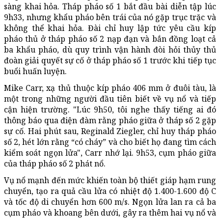
sàng khai hỏa. Tháp pháo số 1 bắt đầu bài diễn tập lúc
9h33, nhưng khẩu pháo bên trái của nó gặp trục trặc và
không thể khai hỏa. Đài chỉ huy lập tức yêu cầu kíp
pháo thủ ở tháp pháo số 2 nạp đạn và bắn đồng loạt cả
ba khẩu pháo, dù quy trình vận hành đòi hỏi thủy thủ
đoàn giải quyết sự cố ở tháp pháo số 1 trước khi tiếp tục
buổi huấn luyện.
Mike Carr, xạ thủ thuộc kíp pháo 406 mm ở đuôi tàu, là
một trong những người đầu tiên biết về vụ nổ và tiếp
cận hiện trường. "Lúc 9h50, tôi nghe thấy tiếng ai đó
thông báo qua điện đàm rằng pháo giữa ở tháp số 2 gặp
sự cố. Hai phút sau, Reginald Ziegler, chỉ huy tháp pháo
số 2, hét lớn rằng “có cháy” và cho biết họ đang tìm cách
kiểm soát ngọn lửa", Carr nhớ lại. 9h53, cụm pháo giữa
của tháp pháo số 2 phát nổ.
Vụ nổ mạnh đến mức khiến toàn bộ thiết giáp hạm rung
chuyển, tạo ra quả cầu lửa có nhiệt độ 1.400-1.600 độ C
và tốc độ di chuyển hơn 600 m/s. Ngọn lửa lan ra cả ba
cụm pháo và khoang bên dưới, gây ra thêm hai vụ nổ và