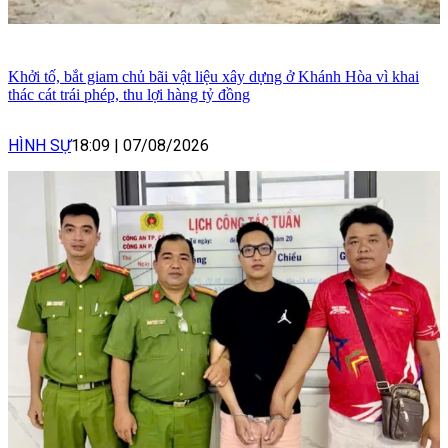
Khởi tố, bắt giam chủ bãi vật liệu xây dựng ở Khánh Hòa vì khai
thác cát trái phép, thu lợi hàng tỷ đồng
HÌNH SỰ
18:09
|
07/08/2026