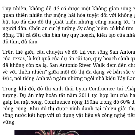
Tuy nhiên, không dễ để có được một không gian sống x
quan thiên nhiên thơ mộng hài hòa tuyệt đối với không g
bật tạo đà cho đô thị phát triển nhưng cũng mang tới 
người dân. Chốn an cư lý tưởng ấy càng hiếm có khó tìm ở
động. Tất cả đều cần bàn tay quy hoạch, kiến tạo của nh
đủ tâm, đủ tầm.
Trên thế giới, câu chuyện về đô thị ven sông San Anto
của Texas, là kết quả của dự án cải tạo, quy hoạch cảnh 
đã không còn xa lạ. San Antonio River Walk đem đến ch
về với thiên nhiên” giữa một đô thị đa dạng về bản sắc 
Đức, nói tiếng Anh và ngắm những ngôi nhà kiểu Tây Ban
Trong khi đó, đô thị sinh thái Lyon Confluence tại P
tượng. Dự án này hoàn tất năm 2011 tại hợp lưu của ha
giáp ba mặt sông. Confluence rộng 150ha trong đó 60% di
công cộng. Khu đô thị được vinh danh tại nhiều giải t
sông nước kết hợp với sử dụng vật liệu và công nghệ tiên
vững.