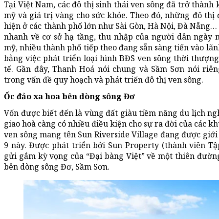
Tại Việt Nam, các đô thị sinh thái ven sông đã trở thành
mỹ và giá trị vàng cho sức khỏe. Theo đó, những đô thị
hiện ở các thành phố lớn như Sài Gòn, Hà Nội, Đà Nẵng… 
nhanh về cơ sở hạ tầng, thu nhập của người dân ngày 
mỹ, nhiều thành phố tiếp theo đang sẵn sàng tiến vào lãn
bằng việc phát triển loại hình BĐS ven sông thời thượng
tế. Gần đây, Thanh Hoá nói chung và Sầm Sơn nói riê
trong vấn đề quy hoạch và phát triển đô thị ven sông.
Ốc đảo xa hoa bên dòng sông Đơ
Vốn được biết đến là vùng đất giàu tiềm năng du lịch ng
giao hoà càng có nhiều điều kiện cho sự ra đời của các k
ven sông mang tên Sun Riverside Village đang được giới
9 này. Được phát triển bởi Sun Property (thành viên Tậ
gửi gắm kỳ vọng của “Đại bàng Việt” về một thiên đườ
bên dòng sông Đơ, Sầm Sơn.