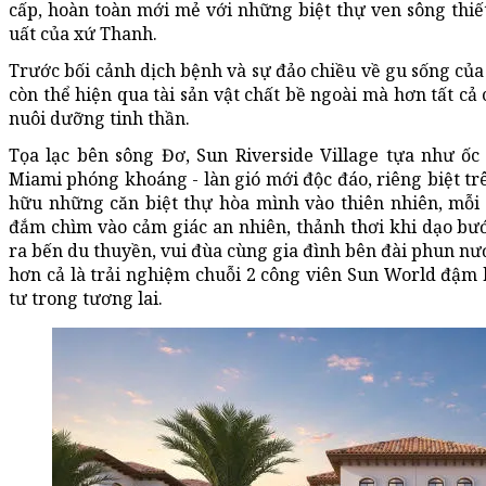
cấp, hoàn toàn mới mẻ với những biệt thự ven sông thi
uất của xứ Thanh.
Trước bối cảnh dịch bệnh và sự đảo chiều về gu sống của
còn thể hiện qua tài sản vật chất bề ngoài mà hơn tất cả 
nuôi dưỡng tinh thần.
Tọa lạc bên sông Đơ, Sun Riverside Village tựa như ố
Miami phóng khoáng - làn gió mới độc đáo, riêng biệt tr
hữu những căn biệt thự hòa mình vào thiên nhiên, mỗi n
đắm chìm vào cảm giác an nhiên, thảnh thơi khi dạo bướ
ra bến du thuyền, vui đùa cùng gia đình bên đài phun nướ
hơn cả là trải nghiệm chuỗi 2 công viên Sun World đậm
tư trong tương lai.