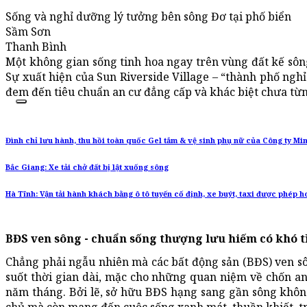
Sống và nghỉ dưỡng lý tưởng bên sông Đơ tại phố biển
Sầm Sơn
Thanh Bình
Một không gian sống tinh hoa ngay trên vùng đất kế sông
Sự xuất hiện của Sun Riverside Village – “thành phố ng
đem đến tiêu chuẩn an cư đẳng cấp và khác biệt chưa từn
Đình chỉ lưu hành, thu hồi toàn quốc Gel tắm & vệ sinh phụ nữ của Công ty M
Bắc Giang: Xe tải chở đất bị lật xuống sông
Hà Tĩnh: Vận tải hành khách bằng ô tô tuyến cố định, xe buýt, taxi được phép ho
BĐS ven sông - chuẩn sống thượng lưu hiếm có khó 
Chẳng phải ngẫu nhiên mà các bất động sản (BĐS) ven sôn
suốt thời gian dài, mặc cho những quan niệm về chốn an 
năm tháng. Bởi lẽ, sở hữu BĐS hạng sang gần sông không