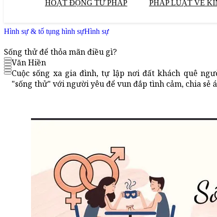
HOẠT ĐỘNG TƯ PHÁP
PHÁP LUẬT VỀ KI
Hình sự & tố tụng hình sự
Hình sự
Sống thử để thỏa mãn điều gì?
Văn Hiền
Cuộc sống xa gia đình, tự lập nơi đất khách quê ng
"sống thử" với người yêu để vun đắp tình cảm, chia sẻ á