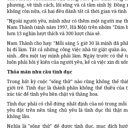
phương, về tính cách, lối sống và cả tâm sinh lý. Đồng 
không còn nữa, cả hai đều dành tất cả thời gian và tìn
"Ngoài người yêu, mình như có thêm một người mẹ thứ 
Nam Thành (sinh năm 1997, Hà Nội) trên nhóm "Dăm 
hơn 13 nghìn lượt thích và 300 lượt chia sẻ.
Nam Thành cho hay: "Mỗi sáng 5 giờ 30 là mình đã phải
bị đi làm. Tất cả những công việc nhà từ giặt quần áo
sinh…đều một tay mình phải làm. Ngày trước có thể t
luôn phải hỏi ý kiến của người yêu, kể cả việc xin đi u
Thỏa mãn nhu cầu tình dục
Trong bất kỳ cuộc "sống thử" nào cũng không thể thi
giới trẻ. Tình dục là thành phần không thể thiếu của t
xúc tác để tình yêu bền chặt và thăng hoa.
Tình dục phải có chỗ đứng nhất định của nó trong mỗi
yêu đặt trên nền tảng chủ yếu là tình dục thì thật m
không lâu.
Nghĩa là "sống thử" để được tình dục, mục đích hướ