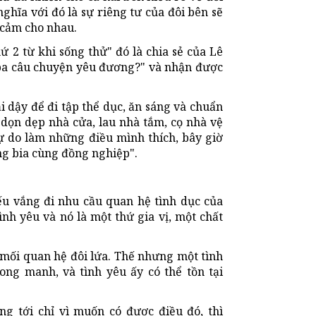
nghĩa với đó là sự riêng tư của đôi bên sẽ
h cảm cho nhau.
2 từ khi sống thử" đó là chia sẻ của Lê
ba câu chuyện yêu đương?" và nhận được
 dậy để đi tập thể dục, ăn sáng và chuẩn
, dọn dẹp nhà cửa, lau nhà tắm, cọ nhà vệ
ự do làm những điều mình thích, bây giờ
ống bia cùng đồng nghiệp".
ếu vắng đi nhu cầu quan hệ tình dục của
ình yêu và nó là một thứ gia vị, một chất
 mối quan hệ đôi lứa. Thế nhưng một tình
ong manh, và tình yêu ấy có thể tồn tại
ng tới chỉ vì muốn có được điều đó, thì