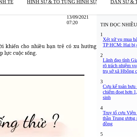
NH TẾ
HÌNH SỰ & TỐ TỤNG HÌNH SỰ
DÂN SỰ & 
13/09/2021
07:20
TIN ĐỌC NHIỀ
1
Xét xử vụ mua bá
TP HCM: Hai bị c
ười khiến cho nhiều bạn trẻ có xu hướng
p lực cuộc sống.
2
Lãnh đạo tỉnh Gi
rõ trách nhiệm vụ
trụ sở xã Hbông 
3
Cựu kế toán bưu đ
chiếm đoạt hơn 1,
sinh
4
Truy tố cựu Viện
thần Trung ương n
đồng
5