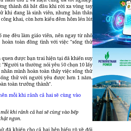
ng thành đã bắt đầu khi rời xa vòng tay
ử khi đang là sinh viên, nhưng bản thân
ử công khai, còn hơn kiểu đêm hôm lén lút
ố mẹ đều làm giáo viên, nên ngay từ nhỏ
 hoàn toàn đồng tình với việc "sống thử
 quen được bạn trai hiện tại đã khiến suy
: "Người ta thường nói yêu 50 chọn 10 lấy
á nhân mình hoàn toàn thấy việc sống thử
 sống thử với người yêu được hơn 1 năm,
oàn toàn trưởng thành".
mỗi khi rảnh cả hai sẽ cùng vào bếp
hật ngon.
hử đã khiến cho cả hai bên hiểu rõ về đối