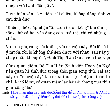
nhiệm với hành động ấy".
Tuy nhiên vẫn có ý kiến trái chiều, không đồng tình 
cầu tình dục".
"Không thể chấp nhận "ăn cơm trước kẻng" khi đang tr
sống thử cả hai vẫn đang còn quá trẻ, chỉ có những 
chắn.
Với con gái, càng nói không với chuyện này. Bởi lẽ có t
ý muốn, rồi lỡ không thể đến được với nhau, sau này yê
chấp nhận không?...", Đinh Thị Phấn (Sinh viên Học việ
Cùng quan điểm, Đỗ Thu Hiền (Sinh viên Học viện Ng
nên quan hệ tình dục trong thời gian sống thử. Tại sa
xảy ra "'chuyện ấy" khi chưa thực sự có độ an toàn t
chê là "cổ lỗ sĩ", có quan niệm lạc hậu đi chăng nữa thì
gian sống thử".
Tags:
Thỏa mãn nhu cầu tình dục
Sống thử để chứng tỏ mình trưởng t
sống thử để trải nghiệm
sống thử để chia sẻ áp lực công việc
TIN CÙNG CHUYÊN MỤC