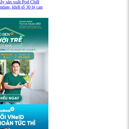
ây sản xuất Pod Chill
date, khởi tố 30 bị can