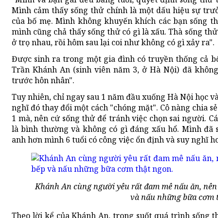
Mình cảm thấy sống thử chính là một dấu hiệu sự trưở
của bố mẹ. Mình không khuyến khích các bạn sống th
mình cũng chả thấy sống thử có gì là xấu. Thà sống th
ở trọ nhau, rồi hôm sau lại coi như không có gì xảy ra".
Được sinh ra trong một gia đình có truyền thống cả b
Trần Khánh An (sinh viên năm 3, ở Hà Nội) đã không
trước hôn nhân".
Tuy nhiên, chỉ ngay sau 1 năm đầu xuống Hà Nội học và
nghĩ đó thay đổi một cách "chóng mặt". Cô nàng chia sẻ
1 mà, nên cứ sống thử để tránh việc chọn sai người. C
là bình thường và không có gì đáng xấu hổ. Mình đã
anh hơn mình 6 tuổi có công việc ổn định và suy nghĩ h
Khánh An cùng người yêu rất đam mê nấu ăn, nên 
và nấu những bữa cơm t
Theo lời kể của Khánh An, trong suốt quá trình sống t