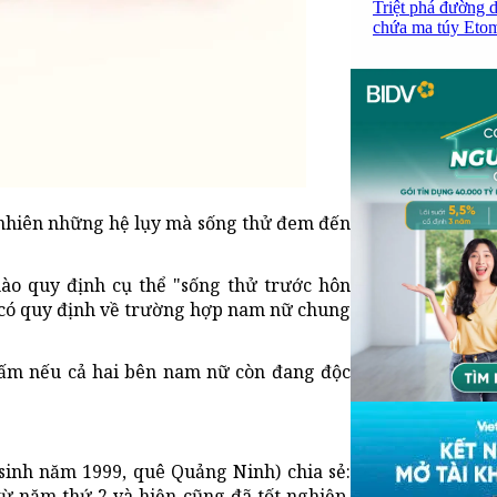
Triệt phá đường d
chứa ma túy Etomi
y nhiên những hệ lụy mà sống thử đem đến
ào quy định cụ thể "sống thử trước hôn
 có quy định về trường hợp nam nữ chung
 cấm nếu cả hai bên nam nữ còn đang độc
sinh năm 1999, quê Quảng Ninh) chia sẻ:
từ năm thứ 2 và hiện cũng đã tốt nghiệp.