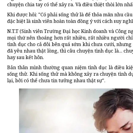
chuyện chia tay có thể xảy ra. Và điều thiệt thòi lớn nh
Khi được hỏi: "Có phải sống thử là để thỏa mãn nhu cầu 
đặc biệt là sinh viên hoàn toàn đồng ý với cách suy nghĩ
N.T.T (Sinh viên Trường Đại học Kinh doanh và Công ng
mọi thứ nên thoáng hơn rất nhiều, rất nhiều người chỉ
tình dục cho cả đôi bên quá sớm khi chưa cưới, nhưng
đã yêu nhau thật lòng, thì câu chuyện tình dục là... c
hay sau kết hôn.
Bản thân mình thường quan niệm tình dục là điều kiện
sống thử. Khi sống thử mà không xảy ra chuyện tình d
lại, bởi có thể chưa tin tưởng nhau thật sự".