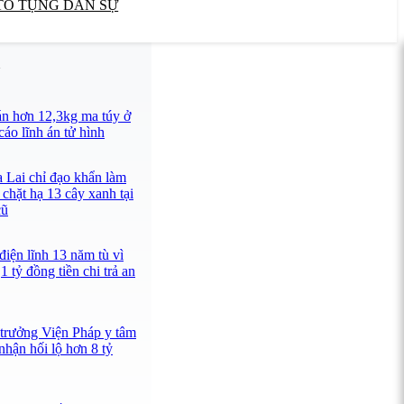
TỐ TỤNG DÂN SỰ
U
n hơn 12,3kg ma túy ở
áo lĩnh án tử hình
a Lai chỉ đạo khẩn làm
 chặt hạ 13 cây xanh tại
cũ
iện lĩnh 13 năm tù vì
1 tỷ đồng tiền chi trả an
 trưởng Viện Pháp y tâm
hận hối lộ hơn 8 tỷ