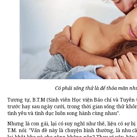
Có phải sống thử là để thỏa mãn nh
Tương tự, B.T.M (Sinh viên Học viện Báo chí và Tuyên 
trước hay sau ngày cưới, trong thời gian sống thử khô
tình yêu và tình dục luôn song hành cùng nhau".
Nhưng là con gái, lại có suy nghĩ như thế, liệu có sợ b
T.M. nói: "Vấn đề này là chuyện bình thường, là nhu cầ
lại khắt khe và cho rằng không nên? Thay vì vậy, hãy