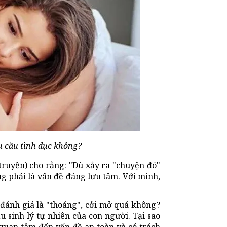
u cầu tình dục không?
truyền) cho rằng: "Dù xảy ra "chuyện đó"
ng phải là vấn đề đáng lưu tâm. Với mình,
ị đánh giá là "thoáng", cởi mở quá không?
u sinh lý tự nhiên của con người. Tại sao
 quan tâm đến vấn đề an toàn và có trách