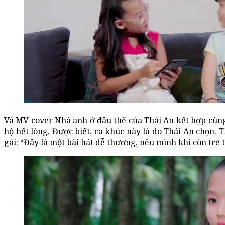
Và MV cover Nhà anh ở đâu thế của Thái An kết hợp cùn
hộ hết lòng. Được biết, ca khúc này là do Thái An chọn. T
gái: “Đây là một bài hát dễ thương, nếu mình khi còn trẻ t