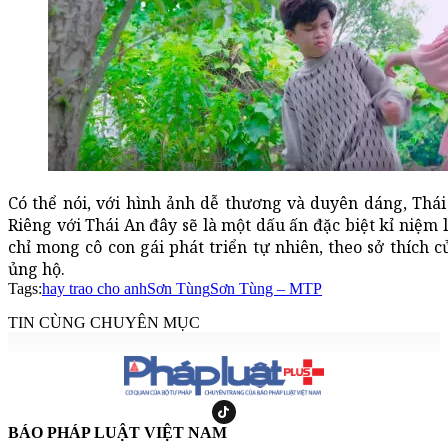
Có thể nói, với hình ảnh dễ thương và duyên dáng, Thá
Riêng với Thái An đây sẽ là một dấu ấn đặc biệt kỉ niệm 
chỉ mong cô con gái phát triển tự nhiên, theo sở thích 
ủng hộ.
Tags:
hay trao cho anh
Sơn Tùng
Sơn Tùng – MTP
TIN CÙNG CHUYÊN MỤC
BÁO PHÁP LUẬT VIỆT NAM