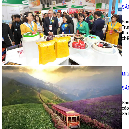
SẢ
Sán
Tru
thư
chế
Địn
SẢ
Sán
cáo
Sa 