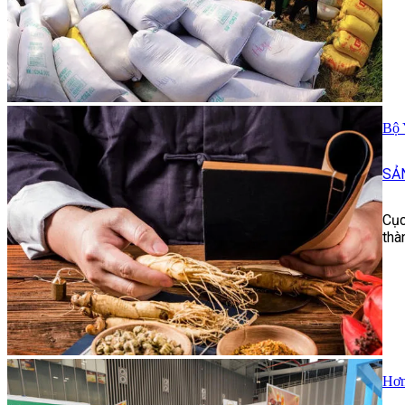
Bộ 
SẢ
Cục
thà
Hơn