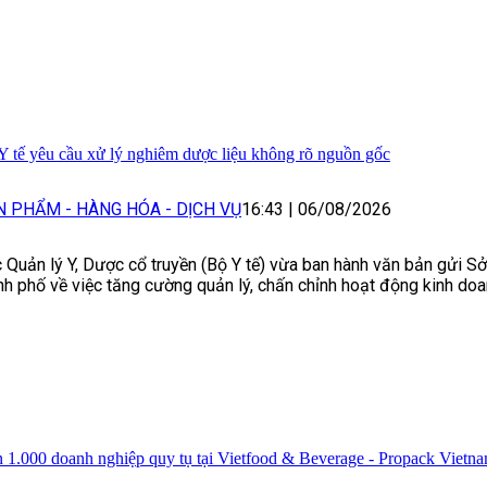
Y tế yêu cầu xử lý nghiêm dược liệu không rõ nguồn gốc
N PHẨM - HÀNG HÓA - DỊCH VỤ
16:43
|
06/08/2026
 Quản lý Y, Dược cổ truyền (Bộ Y tế) vừa ban hành văn bản gửi Sở 
nh phố về việc tăng cường quản lý, chấn chỉnh hoạt động kinh doa
 1.000 doanh nghiệp quy tụ tại Vietfood & Beverage - Propack Vietn