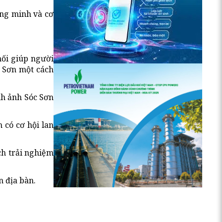
ông minh và cơ
nối giúp người
c Sơn một cách
nh ảnh Sóc Sơn
 có cơ hội lan
ch trải nghiệm
n địa bàn.