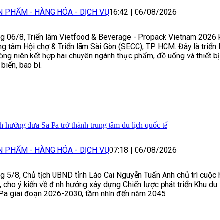
N PHẨM - HÀNG HÓA - DỊCH VỤ
16:42
|
06/08/2026
g 06/8, Triển lãm Vietfood & Beverage - Propack Vietnam 2026 k
ng tâm Hội chợ & Triển lãm Sài Gòn (SECC), TP HCM. Đây là triển 
ờng niên kết hợp hai chuyên ngành thực phẩm, đồ uống và thiết bị
 biến, bao bì.
h hướng đưa Sa Pa trở thành trung tâm du lịch quốc tế
N PHẨM - HÀNG HÓA - DỊCH VỤ
07:18
|
06/08/2026
g 5/8, Chủ tịch UBND tỉnh Lào Cai Nguyễn Tuấn Anh chủ trì cuộc
, cho ý kiến về định hướng xây dựng Chiến lược phát triển Khu du 
Pa giai đoạn 2026-2030, tầm nhìn đến năm 2045.