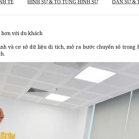
NH TẾ
HÌNH SỰ & TỐ TỤNG HÌNH SỰ
DÂN SỰ & 
n hơn với du khách
h và cơ sở dữ liệu di tích, mở ra bước chuyển số trong b
h.