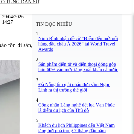
TỐ TỤNG DÂN SỰ
29/04/2026
14:27
TIN ĐỌC NHIỀU
1
Ninh Bình nhận đề cử “Điểm đến mới nổi
hàng đầu châu Á 2026” tại World Travel
ảo tồn di sản,
Awards
2
Sản phẩm điện tử và điện thoại đóng góp
hơn 60% vào mức tăng xuất khẩu cả nước
3
Đà Nẵng tìm giải pháp đưa sâm Ngọc
Linh ra thị trường thế giới
4
Công nhận Làng nghề dệt lụa Vạn Phúc
là điểm du lịch của Thủ đô
5
Khách du lịch Philippines đến Việt Nam
tăng bứt phá trong 7 tháng đầu năm