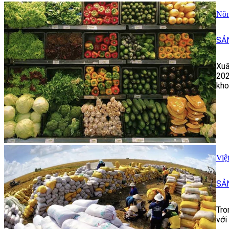
Nôn
SẢ
Xuấ
202
kho
Việ
SẢ
Tro
với