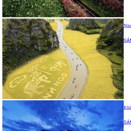
Nin
SẢ
Khá
SẢ