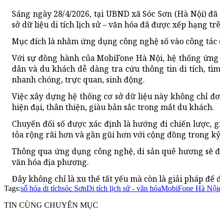
Sáng ngày 28/4/2026, tại UBND xã Sóc Sơn (Hà Nội) đã
sở dữ liệu di tích lịch sử – văn hóa đã được xếp hạng tr
Mục đích là nhằm ứng dụng công nghệ số vào công tác qu
Với sự đồng hành của MobiFone Hà Nội, hệ thống ứng 
dân và du khách dễ dàng tra cứu thông tin di tích, tì
nhanh chóng, trực quan, sinh động.
Việc xây dựng hệ thống cơ sở dữ liệu này không chỉ đ
hiện đại, thân thiện, giàu bản sắc trong mắt du khách.
Chuyển đổi số được xác định là hướng đi chiến lược, g
tỏa rộng rãi hơn và gần gũi hơn với cộng đồng trong k
Thông qua ứng dụng công nghệ, di sản quê hương sẽ đư
văn hóa địa phương.
Đây không chỉ là xu thế tất yếu mà còn là giải pháp để 
Tags:
số hóa di tích
sóc Sơn
Di tích lịch sử - văn hóa
MobiFone Hà Nội
TIN CÙNG CHUYÊN MỤC