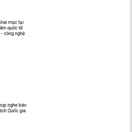
hai mạc tại
lãm quốc tế
 - công nghệ
 họp nghe báo
lịch Quốc gia