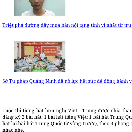
Triệt phá đường dây mua bán nội tạng tinh vi nhất từ trư
Sở Tư pháp Quảng Ninh đã nỗ lực hết sức để đồng hành vớ
Cuộc thi tiếng hát hữu nghị Việt - Trung được chia thàn
đăng ký 2 bài hát: 1 bài hát tiếng Việt; 1 bài hát Trung
hát lại bài hát Trung Quốc từ vòng trước), theo 3 phong 
nhạc nhẹ.