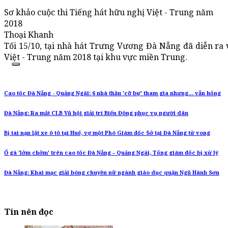
Sơ khảo cuộc thi Tiếng hát hữu nghị Việt - Trung năm
2018
Thoại Khanh
Tối 15/10, tại nhà hát Trưng Vương Đà Nẵng đã diễn ra 
Việt - Trung năm 2018 tại khu vực miền Trung.
Cao tốc Đà Nẵng - Quảng Ngãi: 6 nhà thầu 'cỡ bự' tham gia nhưng… vẫn hỏng
Đà Nẵng: Ra mắt CLB Vũ hội giải trí Biển Đông phục vụ người dân
Bị tai nạn lật xe ô tô tại Huế, vợ một Phó Giám đốc Sở tại Đà Nẵng tử vong
Ổ gà 'lởm chởm' trên cao tốc Đà Nẵng – Quảng Ngãi, Tổng giám đốc bị xử lý
Đà Nẵng: Khai mạc giải bóng chuyền nữ ngành giáo dục quận Ngũ Hành Sơn
Tin nên đọc