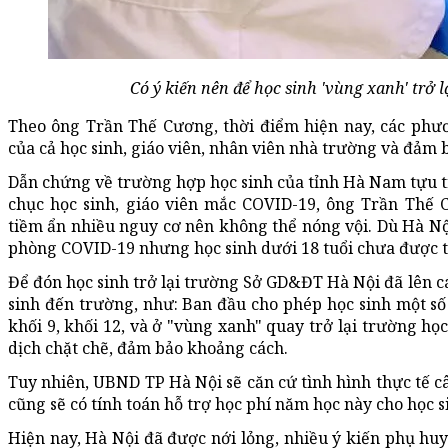
Có ý kiến nên để học sinh 'vùng xanh' trở
Theo ông Trần Thế Cương, thời điểm hiện nay, các phươ
của cả học sinh, giáo viên, nhân viên nhà trường và đảm
Dẫn chứng về trường hợp học sinh của tỉnh Hà Nam tựu t
chục học sinh, giáo viên mắc COVID-19, ông Trần Thế 
tiềm ẩn nhiều nguy cơ nên không thể nóng vội. Dù Hà Nội
phòng COVID-19 nhưng học sinh dưới 18 tuổi chưa được t
Để đón học sinh trở lại trường Sở GD&ĐT Hà Nội đã lên c
sinh đến trường, như: Ban đầu cho phép học sinh một số 
khối 9, khối 12, và ở "vùng xanh" quay trở lại trường h
dịch chặt chẽ, đảm bảo khoảng cách.
Tuy nhiên, UBND TP Hà Nội sẽ căn cứ tình hình thực tế c
cũng sẽ có tính toán hỗ trợ học phí năm học này cho học 
Hiện nay, Hà Nội đã được nới lỏng, nhiều ý kiến phụ hu