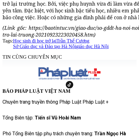
trở lại trường học. Bởi, việc phụ huynh vừa đi làm vừa đ
yên tâm. Đặc biệt, với học sinh bậc tiểu học, nhiều em p
bảo công việc. Hoặc có những gia đình phải để con ở nhà
(Link gốc: https://baotintuc.vn/giao-duc/so-gddt-ha-noi-n
tro-lai-truong-20210923223020458.htm)
Tags:
Học sinh đi học trở lại
Trần Thế Cương
Sở Giáo dục và Đào tạo Hà Nội
giáo dục Hà Nội
TIN CÙNG CHUYÊN MỤC
BÁO PHÁP LUẬT VIỆT NAM
Chuyên trang truyền thông Pháp Luật Pháp Luật +
Tổng Biên tập:
Tiến sĩ Vũ Hoài Nam
Phó Tổng Biên tập phụ trách chuyên trang:
Trần Ngọc Hà