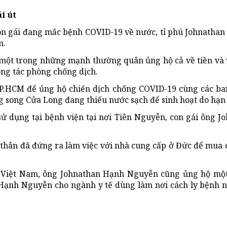
i út
 con gái đang mắc bệnh COVID-19 về nước, tỉ phú Johnath
m.
 một trong những mạnh thường quân ủng hộ cả về tiền và
ông tác phòng chống dịch.
TP.HCM để ủng hộ chiến dịch chống COVID-19 cùng các b
ng song Cửa Long đang thiếu nước sạch để sinh hoạt do hạn
 bị sử dụng tại bệnh viện tại nơi Tiên Nguyễn, con gái ông
thân đã đứng ra làm việc với nhà cung cấp ở Đức để mua c
ề Việt Nam, ông Johnathan Hạnh Nguyễn cũng ủng hộ một
Hạnh Nguyễn cho ngành y tế dùng làm nơi cách ly bệnh 