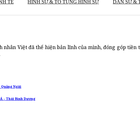
NH TẾ
HÌNH SỰ & TỐ TỤNG HÌNH SỰ
DÂN SỰ & 
 nhân Việt đã thể hiện bản lĩnh của mình, đóng góp tiền t
.
i Quảng Ngãi
 Á – Thái Bình Dương