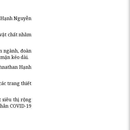
an Hạnh Nguyễn
 vật chất nhằm
an ngành, đoàn
 mặn kéo dài.
 Johnathan Hạnh
ác trang thiết
 siêu thị rộng
nhân COVID-19