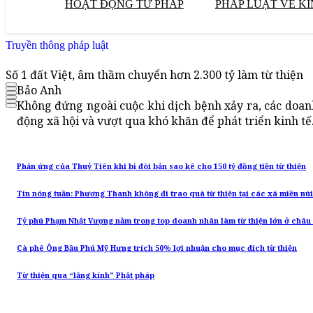
HOẠT ĐỘNG TƯ PHÁP
PHÁP LUẬT VỀ KI
Truyền thông pháp luật
Số 1 đất Việt, âm thầm chuyển hơn 2.300 tỷ làm từ thiện
Bảo Anh
Không đứng ngoài cuộc khi dịch bệnh xảy ra, các doanh
động xã hội và vượt qua khó khăn để phát triển kinh tế
Phản ứng của Thuỷ Tiên khi bị đòi bản sao kê cho 150 tỷ đồng tiền từ thiện
Tin nóng tuần: Phương Thanh không đi trao quà từ thiện tại các xã miền nú
Tỷ phú Phạm Nhật Vượng nằm trong top doanh nhân làm từ thiện lớn ở châu
Cà phê Ông Bầu Phú Mỹ Hưng trích 50% lợi nhuận cho mục đích từ thiện
Từ thiện qua “lăng kính” Phật pháp