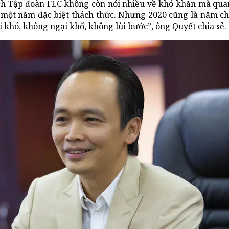
tịch Tập đoàn FLC không còn nói nhiều về khó khăn mà qua
 một năm đặc biệt thách thức. Nhưng 2020 cũng là năm ch
 khó, không ngại khổ, không lùi bước”, ông Quyết chia sẻ.