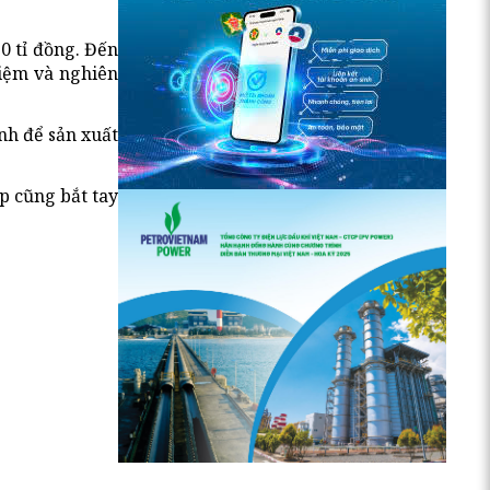
0 tỉ đồng. Đến
hiệm và nghiên
nh để sản xuất
p cũng bắt tay