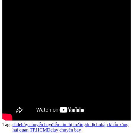
Tags:
slide
hủy chuyến bay
điểm tin thị trường
du lịch
nhập khẩu xăng
hải quan TP.HCM
Delay chuyến bay