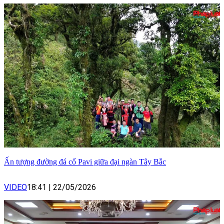
Ấn tượng đường đá cổ Pavi giữa đại ngàn Tây Bắc
VIDEO
18:41
|
22/05/2026