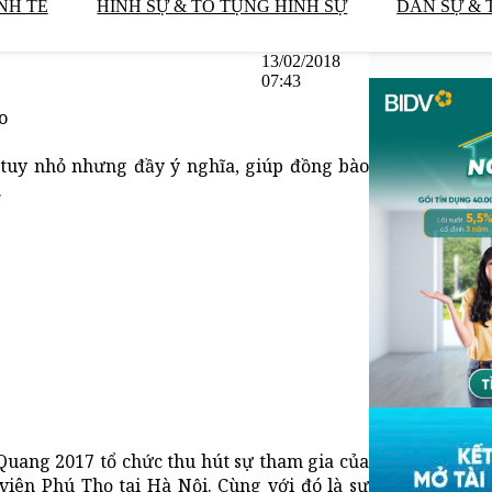
NH TẾ
HÌNH SỰ & TỐ TỤNG HÌNH SỰ
DÂN SỰ & 
13/02/2018
07:43
o
uy nhỏ nhưng đầy ý nghĩa, giúp đồng bào
.
uang 2017 tổ chức thu hút sự tham gia của
iên Phú Thọ tai Hà Nội. Cùng với đó là sự