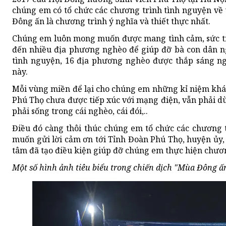
chúng em có tổ chức các chương trình tình nguyện về
Đông ấn là chương trình ý nghĩa và thiết thực nhất.
Chúng em luôn mong muốn được mang tình cảm, sức trẻ
đến nhiều địa phương nghèo để giúp đỡ bà con dân 
tình nguyện, 16 địa phương nghèo được thắp sáng n
này.
Mỗi vùng miền để lại cho chúng em những kỉ niệm kh
Phú Thọ chưa được tiếp xúc với mạng điện, vẫn phải d
phải sống trong cái nghèo, cái đói,..
Điều đó càng thôi thúc chúng em tổ chức các chương 
muốn gửi lời cảm ơn tới Tỉnh Đoàn Phú Thọ, huyện ủy, 
tâm đã tạo điều kiện giúp đỡ chúng em thực hiện chươn
Một số hình ảnh tiêu biểu trong chiến dịch "Mùa Đông ấ