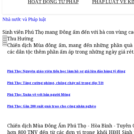
HOẠT ĐỘNG TƯ PHÁP
PHÁP LUẬT VỀ KI
Nhà nước và Pháp luật
Sinh viên Phú Thọ mang Đông ấm đến với bà con vùng ca
Thu Hường
Chiến dịch Mùa đông ấm, mang đến những phần quà t
các dân tộc thêm phần ấm áp trong những ngày giá rét
Phú Thọ: Nguyên giáo viên tiểu học làm hồ sơ giả lừa đảo hàng tỷ đồng
Phú Thọ: Tăng cường phòng, chống cháy nổ trong dịp Tết
Phú Thọ: Xuân về với bản người Mông
Phú Thọ: Gần 200 suất quà trao cho công nhân nghèo
Chiến dịch
Mùa Đông Ấm Phú Thọ - Hòa Bình - Tuyên Q
hơn 800 TNV đến từ các đơn vị trong khối HĐH Sinh v