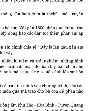
n tình nguyện về hoạt động, xứng danh con
 thống “Lá lành đùm lá rách” - một truyền
ho bà con. Với gần 1800 phần quà được trao
giúp đồng bào các dân tộc thêm phần ấm áp
 Tài chính chia sẻ:” Đây là lần đầu tiên em
hư vậy.
t nhiều kỉ niệm và trải nghiệm. những hình
ếc áo ấm để mặc, đôi bàn tay, bàn chân nhỏ
ỗi ánh mắt của các em luôn ánh lên sự hồn
 cả trái tim mình vào chương trình, vào các
ác món quà mà trao cho bà con để phần nào
 Đông ấm Phú Thọ - Hòa Bình - Tuyên Quang
i cho biết: "Trong một năm Hội Đồng hương