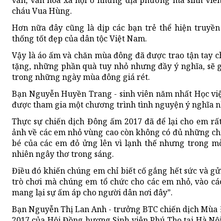
văn, văn hóa xã hội ở những địa phương mà sinh viê
cháu Vua Hùng.
Hơn nữa đây cũng là dịp các bạn trẻ thể hiện truyền
thống tốt đẹp của dân tộc Việt Nam.
Vậy là áo ấm và chăn mùa đông đã được trao tận tay c
tặng, những phần quà tuy nhỏ nhưng đầy ý nghĩa, sẽ 
trong những ngày mùa đông giá rét.
Bạn Nguyễn Huyền Trang - sinh viên năm nhất Học viện
được tham gia một chương trình tình nguyện ý nghĩa n
Thực sự chiến dịch Đông ấm 2017 đã để lại cho em rấ
ảnh về các em nhỏ vùng cao còn không có đủ những chi
bé của các em đỏ ửng lên vì lạnh thế nhưng trong m
nhiên ngây thơ trong sáng.
Điều đó khiến chúng em chỉ biết cố gắng hết sức và gửi
trò chơi mà chúng em tổ chức cho các em nhỏ, vào c
mang lại sự ấm áp cho người dân nơi đây”.
Bạn Nguyễn Thị Lan Anh - trưởng BTC chiến dịch Mùa
2017 của Hội Đồng hương Sinh viên Phú Thọ tại Hà Nộ