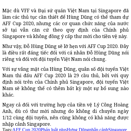
Mặc dù VFF và Đại sứ quán Việt Nam tại Singapore đã
làm các thủ tục cần thiết để Hùng Dũng có thể tham dự
AFF Cup 2020, nhưng các cơ quan chức năng của nước
sở tại vẫn căn cứ theo quy định của Chính phủ
Singapore và không đồng ý cấp thư mời cho tiền vệ này.
Như vậy, Đỗ Hùng Dũng sẽ lỡ hẹn với AFF Cup 2020. Đây
là điều rất đáng tiếc đối với cá nhân Đỗ Hùng Dũng nói
riêng và đối với đội tuyển Việt Nam nói chung.
Với sự vắng mặt của Hùng Dũng, quân số đội tuyển Việt
Nam thi đấu AFF Cup 2020 là 29 cầu thủ, bởi với quy
định nói trên của Chính phủ Singapore, đội tuyển Việt
Nam sẽ không thể có thêm bất kỳ một sự bổ sung nào
khác.
Ngay cả đối với trường hợp của tiền vệ Lý Công Hoàng
Anh, dù có thư mời nhưng do không di chuyển ngày
1/12 cùng đội tuyển, nên cũng không có khả năng được
nhập cảnh Singapore.
Tags:
AFF Cup 2020
Pháp luật plus
Hưng Dũng
nhập cảnh
Singapore