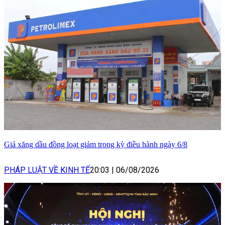
Giá xăng dầu đồng loạt giảm trong kỳ điều hành ngày 6/8
PHÁP LUẬT VỀ KINH TẾ
20:03
|
06/08/2026