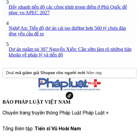
3
Đẩy nhanh tiến độ các công trình trọng điểm ở Phú Quốc để
phục vụ APEC 2027
4
Nghệ An: Tiến độ dự án cải tạo đường hơn 560 tỷ chưa đáp
ứng yêu cầu đề ra
5
Dự án ngâm tại 307 Nguyễn Xiển: Cần sớm làm rõ những băn
khoăn về pháp lý và tiến độ
Deal
mã giảm giá Shopee cho người mới
hôm nay
BÁO PHÁP LUẬT VIỆT NAM
Chuyên trang truyền thông Pháp Luật Pháp Luật +
Tổng Biên tập:
Tiến sĩ Vũ Hoài Nam