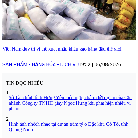
Việt Nam duy trì vị thế xuất nhập khẩu gạo hàng đầu thế giới
SẢN PHẨM - HÀNG HÓA - DỊCH VỤ
19:52
|
06/08/2026
TIN ĐỌC NHIỀU
1
Sở Tài chính tỉnh Hưng Yên kiến nghị chấm dứt dự án của Chi
nhánh Công ty TNHH giày Ngọc Hưng khi phát hiện nhiều vi
phạm
2
Hình ảnh nhếch nhác tại dự án trăm tỷ ở Đặc khu Cô Tô, tỉnh
Quảng Ninh