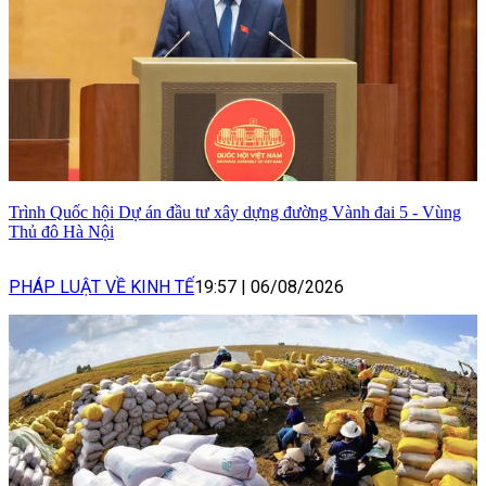
Trình Quốc hội Dự án đầu tư xây dựng đường Vành đai 5 - Vùng
Thủ đô Hà Nội
PHÁP LUẬT VỀ KINH TẾ
19:57
|
06/08/2026