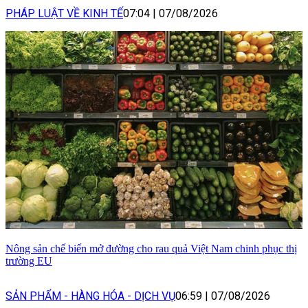
PHÁP LUẬT VỀ KINH TẾ
07:04
|
07/08/2026
Nông sản chế biến mở đường cho rau quả Việt Nam chinh phục thị
trường EU
SẢN PHẨM - HÀNG HÓA - DỊCH VỤ
06:59
|
07/08/2026