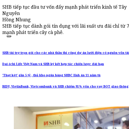
SHB tiếp tục đầu tư vốn đẩy mạnh phát triển kinh tế Tây
Nguyên
Hồng Nhung
SHB tiếp tục dành gói tín dụng với lãi suất ưu đãi chỉ 
mạnh phát triển cây cà phê.
SHB tài trợ trọn gói cho các nhà thầu thi công dự án lưới điện có nguồn vốn t
Dai-ichi Life Việt Nam và SHB ký kết hợp tác chiến lược dài hạn
'Thụt két' gần 5 tỷ , thủ kho ngân hàng SHBC lĩnh án 11 năm tù
BIDV, VietinBank, Vietcombank và SHB chiếm 91% vốn cho vay BOT giao thông