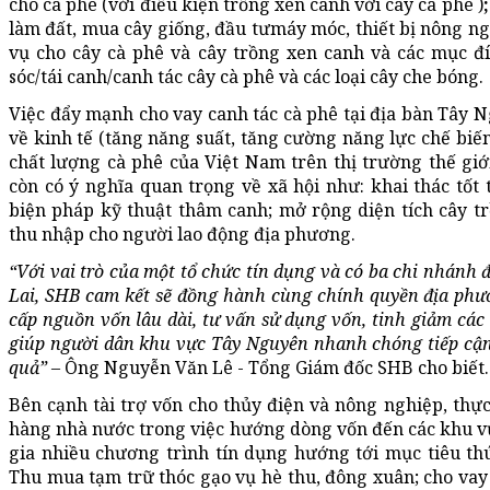
cho cà phê (với điều kiện trồng xen canh với cây cà phê )
làm đất, mua cây giống, đầu tưmáy móc, thiết bị nông ng
vụ cho cây cà phê và cây trồng xen canh và các mục đ
sóc/tái canh/canh tác cây cà phê và các loại cây che bóng.
Việc đẩy mạnh cho vay canh tác cà phê tại địa bàn Tây N
về kinh tế (tăng năng suất, tăng cường năng lực chế biế
chất lượng cà phê của Việt Nam trên thị trường thế gi
còn có ý nghĩa quan trọng về xã hội như: khai thác tốt 
biện pháp kỹ thuật thâm canh; mở rộng diện tích cây tr
thu nhập cho người lao động địa phương.
“Với vai trò của một tổ chức tín dụng và có ba chi nhánh
đ
Lai,
SHB cam kết sẽ đồng hành cùng chính quyền địa phươ
cấp nguồn vốn lâu dài, tư vấn sử dụng vốn, tinh giảm các
giúp người dân khu vực Tây Nguyên nhanh chóng tiếp cậ
quả” –
Ông Nguyễn Văn Lê - Tổng Giám đốc SHB cho biết.
Bên cạnh tài trợ vốn cho thủy điện và nông nghiệp, th
hàng nhà nước trong việc hướng dòng vốn đến các khu vự
gia nhiều chương trình tín dụng hướng tới mục tiêu thú
Thu mua tạm trữ thóc gạo vụ hè thu, đông xuân; cho vay