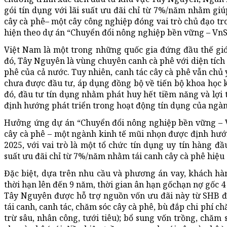
gói tín dụng với lãi suất ưu đãi chỉ từ 7%/năm nhằm gi
cây cà phê– một cây công nghiệp đóng vai trò chủ đạo tr
hiện theo dự án “Chuyển đổi nông nghiệp bền vững – VnS
Việt Nam là một trong những quốc gia đứng đầu thế giớ
đó, Tây Nguyên là vùng chuyên canh cà phê với diện tích
phê của cả nước. Tuy nhiên, canh tác cây cà phê vẫn chủ
chưa được đầu tư, áp dụng đồng bộ về tiến bộ khoa học k
đó, đầu tư tín dụng nhằm phát huy hết tiềm năng và lợi 
định hướng phát triển trong hoạt động tín dụng của ng
Hưởng ứng dự án “Chuyển đổi nông nghiệp bền vững – Vn
cây cà phê – một ngành kinh tế mũi nhọn được định hướ
2025, với vai trò là một tổ chức tín dụng uy tín hàng đầ
suất ưu đãi chỉ từ 7%/năm nhằm tái canh cây cà phê hiệu
Đặc biệt, dựa trên nhu cầu và phương án vay, khách hà
thời hạn lên đến 9 năm, thời gian ân hạn gốchạn nợ gốc 
Tây Nguyên được hỗ trợ nguồn vốn ưu đãi này từ SHB đ
tái canh, canh tác, chăm sóc cây cà phê, bù đắp chi phí c
trừ sâu, nhân công, tưới tiêu); bổ sung vốn trồng, chăm 