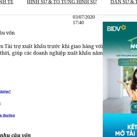
NH TẾ
HÌNH SỰ & TỐ TỤNG HÌNH SỰ
DÂN SỰ & 
03/07/2020
17:40
ầu vốn
 Tài trợ xuất khẩu trước khi giao hàng với
hời, giúp các doanh nghiệp xuất khẩu nắm
 nhiệm?
g
ền thưởng
 nhu cầu vốn