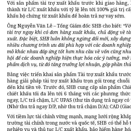
Với sản phẩm tài trợ xuất khẩu trước khi giao hàng,
thành từ L/C xuất khẩu với tỷ lệ lên tới 100% giá trị 
khấu bộ chứng từ xuất khẩu để hoàn trả nợ vay sớm.
Ông Nguyễn Văn Lê – Tổng Giám đốc SHB cho biết:
“Vớ
tài trợ ngay khi có đơn hàng xuất khẩu, chủ động về t
xuất. Đặc biệt, SHB luôn không ngừng đổi mới, xây dựng 
nhiều chương trình ưu đãi phù hợp với các doanh nghiệ
mô khác nhau đáp ứng tốt hơn nhu cầu về vốn cũng như 
hội để các doanh nghiệp hiện thực hóa các ý tưởng, mở 
phẩm dịch vụ, từ đó tăng trưởng lợi nhuận, góp phần thú
Bằng việc triển khai sản phẩm Tài trợ xuất khẩu trướ
hàng giải pháp tài trợ xuất khẩu trọn gói trong chuỗ
đến khi tiền về. Trước đó, SHB cung cấp sản phẩm Chi
chiết khấu tối đa lên tới 6 tháng với các phương thứ
ngay, L/C trả chậm, L/C UPAS (thư tín dụng trả ngay có
(Nhờ thu trả ngay D/P, nhờ thu trả chậm D/A); CAD (Gia
Với tiềm lực tài chính vững mạnh, mạng lưới rộng khắp
trường tài chính trong nước và quốc tế, SHB có thể hỗ 
nghiệp vụ và thủ tục L/C xuất khẩu, bảo hiểm hàng hóa,