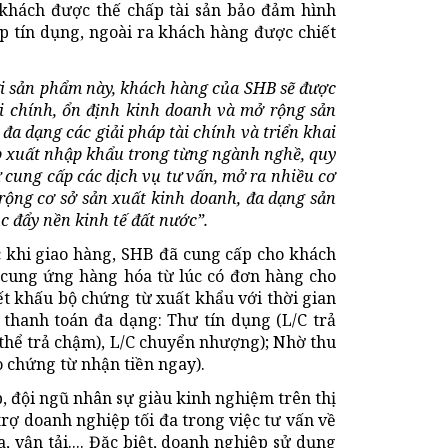
 khách được thế chấp tài sản bảo đảm hình
cấp tín dụng, ngoài ra khách hàng được chiết
i sản phẩm này, khách hàng của SHB sẽ được
ài chính, ổn định kinh doanh và mở rộng sản
đa dạng các giải pháp tài chính và triển khai
p xuất nhập khẩu trong từng ngành nghề, quy
cung cấp các dịch vụ tư vấn, mở ra nhiều cơ
rộng cơ sở sản xuất kinh doanh, đa dạng sản
c đẩy nền kinh tế đất nước”.
c khi giao hàng, SHB đã cung cấp cho khách
i cung ứng hàng hóa từ lúc có đơn hàng cho
ết khấu bộ chứng từ xuất khẩu với thời gian
c thanh toán đa dạng: Thư tín dụng (L/C trả
 thể trả chậm), L/C chuyển nhượng); Nhờ thu
o chứng từ nhận tiền ngay).
, đội ngũ nhân sự giàu kinh nghiệm trên thị
trợ doanh nghiệp tối đa trong việc tư vấn về
 vận tải.... Đặc biệt, doanh nghiệp sử dụng