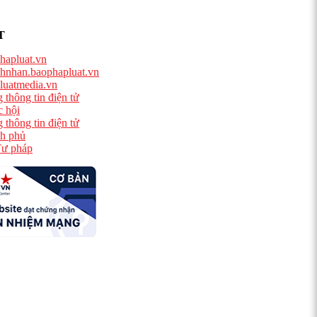
T
hapluat.vn
hnhan.baophapluat.vn
luatmedia.vn
 thông tin điện tử
 hội
 thông tin điện tử
h phủ
ư pháp