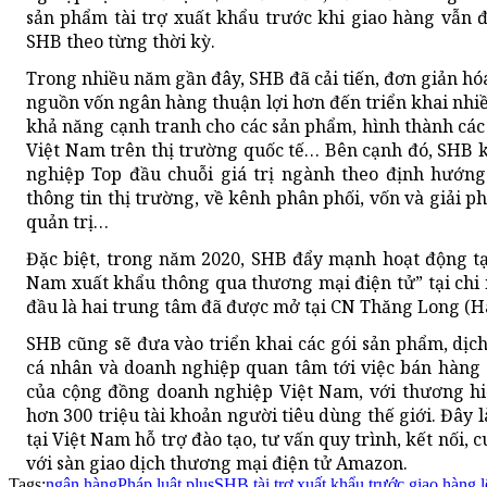
sản phẩm tài trợ xuất khẩu trước khi giao hàng vẫn 
SHB theo từng thời kỳ.
Trong nhiều năm gần đây, SHB đã cải tiến, đơn giản hóa
nguồn vốn ngân hàng thuận lợi hơn đến triển khai nhiều
khả năng cạnh tranh cho các sản phẩm, hình thành các c
Việt Nam trên thị trường quốc tế… Bên cạnh đó, SHB k
nghiệp Top đầu chuỗi giá trị ngành theo định hướn
thông tin thị trường, về kênh phân phối, vốn và giải 
quản trị…
Đặc biệt, trong năm 2020, SHB đẩy mạnh hoạt động tạ
Nam xuất khẩu thông qua thương mại điện tử” tại chi
đầu là hai trung tâm đã được mở tại CN Thăng Long (H
SHB cũng sẽ đưa vào triển khai các gói sản phẩm, dịc
cá nhân và doanh nghiệp quan tâm tới việc bán hàng
của cộng đồng doanh nghiệp Việt Nam, với thương hi
hơn 300 triệu tài khoản người tiêu dùng thế giới. Đây 
tại Việt Nam hỗ trợ đào tạo, tư vấn quy trình, kết nối,
với sàn giao dịch thương mại điện tử Amazon.
Tags:
ngân hàng
Pháp luật plus
SHB tài trợ xuất khẩu trước giao hàng