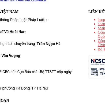
VIỆT NAM
LIÊN KẾ
 thông Pháp Luật Pháp Luật +
baop
doan
phap
 sĩ Vũ Hoài Nam
Cổng
Quốc
Cổng
hụ trách chuyên trang:
Trần Ngọc Hà
Chín
Bộ T
 Văn Vượng
P-CBC của Cục Báo chí - Bộ TT&TT cấp ngày
ú, phường Hà Đông, TP Hà Nội
SOẠN