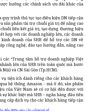
được hưởng các chính sách ưu đãi khác của
 quy trình thủ tục tạo điều kiện DN tiếp cận
 sản phẩm tài trợ chuỗi giá trị để nâng cao
huỗi liên kết giá trị, tạo dựng thương hiệu
ết hợp với các doanh nghiệp lớn, các doanh
g kinh doanh của SHB để hỗ trợ các DN về
pháp công nghệ, đào tạo hướng dẫn, nâng cao
i các “Trung tâm hỗ trợ doanh nghiệp Việt
 nhánh lớn của SHB trên toàn quốc mà bước
à Nội) và CN Sài Gòn (Tp.HCM).
h vụ tiện ích dành riêng cho các khách hàng
 qua hệ thống Amazon – mà ở đó, sản phẩm
ệu của Việt Nam sẽ có cơ hội đến được với
là sự khác biệt mà SHB – ngân hàng đầu tiên
 cung cấp dịch vụ cho các khách hàng tiếp cận
 lên đến 90% nhu cầu vốn
kinh tế