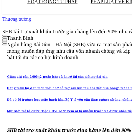
HOẠT ĐỘNG TƯ PHÁP
PHÁP LUẬT VỀ KI
Thương trường
SHB tài trợ xuất khẩu trước giao hàng lên đến 90% nhu c
Thanh Bình
Ngân hàng Sài Gòn – Hà Nội (SHB) vừa ra mắt sản phẩm
mong muốn đáp ứng nhu cầu vốn nhanh chóng và kịp t
bắt tối đa các cơ hội kinh doanh.
Giảm giá gần 2.000 tỷ, ngân hàng bán rẻ tài sản siết nợ đại gia
Hàng trăm hộ dân mòn mỏi chờ hỗ trợ sau khi thu hồi đất: “Đá bóng” trách
Đã có 20 trường hợp mắc bạch hầu, Bộ Y tế yêu cầu tăng cường phòng, chốn
Mỹ: Giới trẻ tổ chức "tiệc COVID-19" xem ai bị nhiễm trước và được nhận ti
SHB tài trợ xuất khẩu trước giao hàng lên đến 90%