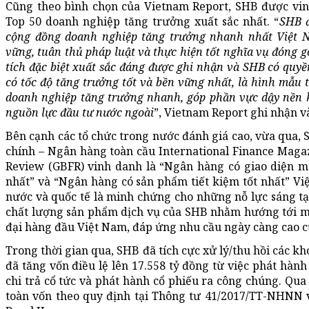
Cũng theo bình chọn của Vietnam Report, SHB được vi
Top 50 doanh nghiệp tăng trưởng xuất sắc nhất. “
SHB đ
cộng đồng doanh nghiệp tăng trưởng nhanh nhất Việt N
vững, tuân thủ pháp luật và thực hiện tốt nghĩa vụ đóng
tích đặc biệt xuất sắc đáng được ghi nhận và SHB có quy
có tốc độ tăng trưởng tốt và bền vững nhất, là hình mẫu 
doanh nghiệp tăng trưởng nhanh, góp phần vực dậy nền ki
nguồn lực đầu tư nước ngoài
”, Vietnam Report ghi nhận v
Bên cạnh các tổ chức trong nước đánh giá cao, vừa qua, 
chính – Ngân hàng toàn cầu International Finance Maga
Review (GBFR) vinh danh là “Ngân hàng có giao diện m
nhất” và “Ngân hàng có sản phẩm tiết kiệm tốt nhất” Việ
nước và quốc tế là minh chứng cho những nỗ lực sáng t
chất lượng sản phẩm dịch vụ của SHB nhằm hướng tới mụ
đại hàng đầu Việt Nam, đáp ứng nhu cầu ngày càng cao 
Trong thời gian qua, SHB đã tích cực xử lý/thu hồi các 
đã tăng vốn điều lệ lên 17.558 tỷ đồng từ việc phát hàn
chi trả cổ tức và phát hành cổ phiếu ra công chúng. Qua
toàn vốn theo quy định tại Thông tư 41/2017/TT-NHNN v