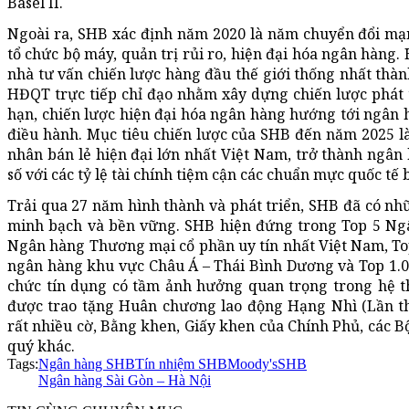
Basel II.
Ngoài ra, SHB xác định năm 2020 là năm chuyển đổi mạ
tổ chức bộ máy, quản trị rủi ro, hiện đại hóa ngân hàng.
nhà tư vấn chiến lược hàng đầu thế giới thống nhất thàn
HĐQT trực tiếp chỉ đạo nhằm xây dựng chiến lược phát 
hạn, chiến lược hiện đại hóa ngân hàng hướng tới ngân hà
điều hành. Mục tiêu chiến lược của SHB đến năm 2025 l
nhân bán lẻ hiện đại lớn nhất Việt Nam, trở thành ngâ
số với các tỷ lệ tài chính tiệm cận các chuẩn mực quốc tế 
Trải qua 27 năm hình thành và phát triển, SHB đã có nhữ
minh bạch và bền vững. SHB hiện đứng trong Top 5 Ng
Ngân hàng Thương mại cổ phần uy tín nhất Việt Nam, T
ngân hàng khu vực Châu Á – Thái Bình Dương và Top 1.00
chức tín dụng có tầm ảnh hưởng quan trọng trong hệ t
được trao tặng Huân chương lao động Hạng Nhì (Lần t
rất nhiều cờ, Bằng khen, Giấy khen của Chính Phủ, các B
quý khác.
Tags:
Ngân hàng SHB
Tín nhiệm SHB
Moody's
SHB
Ngân hàng Sài Gòn – Hà Nội