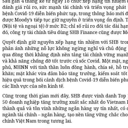
Sau gần 4 tháng kể từ ngày Tổ chức xếp hạng tín nhiệm q
đánh giá rủi ro, sức mạnh tài chính và triển vọng phát
bệnh Covid-19 diễn biến phức tạp, trong thông báo mới đ
được Moody’s tiếp tục giữ nguyên ở triển vọng ổn định. T
(Nội tệ và ngoại tệ) ở mức B2; chỉ số rủi ro đối tác dài 
đó, công ty tài chính tiêu dùng SHB Finance cũng được Mo
Quyết định giữ nguyên xếp hạng tín nhiệm với SHB tron
phản ánh những nỗ lực không ngừng nghỉ và chủ động t
qua đồng thời khẳng định nền tảng tài chính vững mạnh
và khả năng chống đỡ tốt trước cú sốc Covid. Một mặt, n
phủ, NHNN với tinh thần luôn đồng hành, chia sẻ, hỗ t
khăn; mặt khác vừa đảm bảo tăng trưởng, kiểm soát tốt
hiệu quả trong bối cảnh dịch bệnh Covid-19 diễn biến phứ
các lĩnh vực của nền kinh tế.
Cũng trong thời gian mới đây, SHB được vinh danh Top
50 doanh nghiệp tăng trưởng xuất sắc nhất do Vietnam 
thành quả và tôn vinh những ngân hàng uy tín nhất, có 
ngành tài chính – ngân hàng, tạo nền tảng vững chắc cho 
chính Việt Nam trong tương lai.