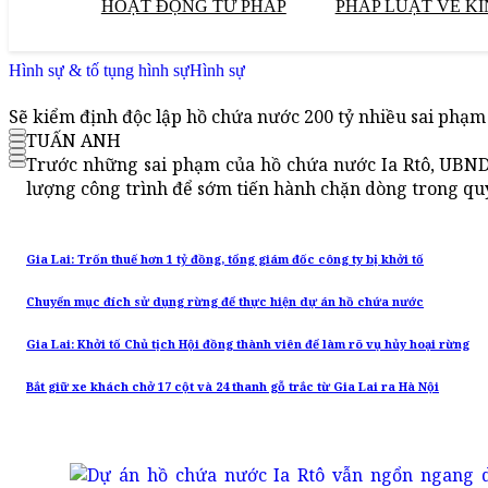
HOẠT ĐỘNG TƯ PHÁP
PHÁP LUẬT VỀ KI
Hình sự & tố tụng hình sự
Hình sự
Sẽ kiểm định độc lập hồ chứa nước 200 tỷ nhiều sai phạm
TUẤN ANH
Trước những sai phạm của hồ chứa nước Ia Rtô, UBND 
lượng công trình để sớm tiến hành chặn dòng trong qu
Gia Lai: Trốn thuế hơn 1 tỷ đồng, tổng giám đốc công ty bị khởi tố
Chuyển mục đích sử dụng rừng để thực hiện dự án hồ chứa nước
Gia Lai: Khởi tố Chủ tịch Hội đồng thành viên để làm rõ vụ hủy hoại rừng
Bắt giữ xe khách chở 17 cột và 24 thanh gỗ trắc từ Gia Lai ra Hà Nội