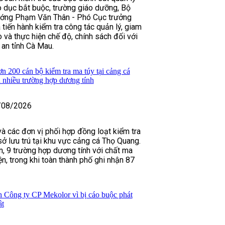
áo dục bắt buộc, trường giáo dưỡng, Bộ
ướng Phạm Văn Thân - Phó Cục trưởng
tiến hành kiểm tra công tác quản lý, giam
o và thực hiện chế độ, chính sách đối với
an tỉnh Cà Mau.
 200 cán bộ kiểm tra ma túy tại cảng cá
 nhiều trường hợp dương tính
/08/2026
à các đơn vị phối hợp đồng loạt kiểm tra
sở lưu trú tại khu vực cảng cá Thọ Quang.
ân, 9 trường hợp dương tính với chất ma
n, trong khi toàn thành phố ghi nhận 87
h Công ty CP Mekolor vì bị cáo buộc phát
ật