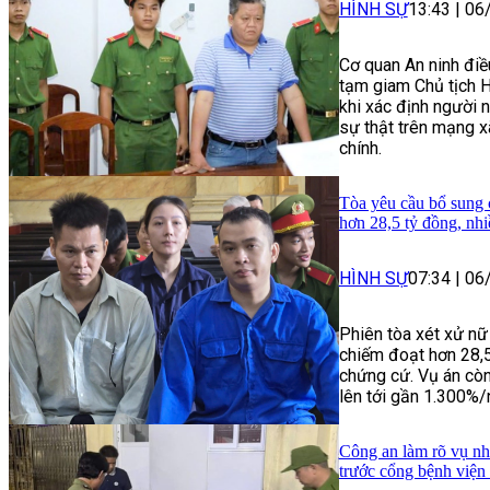
HÌNH SỰ
13:43
|
06
Cơ quan An ninh điề
tạm giam Chủ tịch H
khi xác định người n
sự thật trên mạng x
chính.
Tòa yêu cầu bổ sung 
hơn 28,5 tỷ đồng, nh
HÌNH SỰ
07:34
|
06
Phiên tòa xét xử nữ
chiếm đoạt hơn 28,
chứng cứ. Vụ án còn
lên tới gần 1.300%/
Công an làm rõ vụ nhó
trước cổng bệnh việ