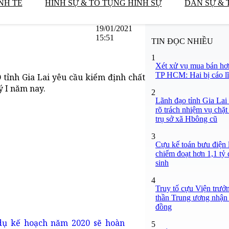
NH TẾ
HÌNH SỰ & TỐ TỤNG HÌNH SỰ
DÂN SỰ & 
19/01/2021
15:51
TIN ĐỌC NHIỀU
1
Xét xử vụ mua bán hơ
TP HCM: Hai bị cáo lĩ
tỉnh Gia Lai yêu cầu kiểm định chất
ý I năm nay.
2
Lãnh đạo tỉnh Gia Lai
rõ trách nhiệm vụ chặt
trụ sở xã Hbông cũ
3
Cựu kế toán bưu điện 
chiếm đoạt hơn 1,1 tỷ đ
sinh
4
Truy tố cựu Viện trưở
thần Trung ương nhận 
đồng
5