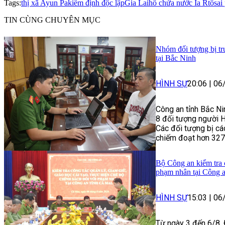
Tags:
thị xã Ayun Pa
kiểm định độc lập
Gia Lai
hồ chứa nước Ia Rtô
sai
TIN CÙNG CHUYÊN MỤC
Nhóm đối tượng bị tru
tại Bắc Ninh
HÌNH SỰ
20:06
|
06
Công an tỉnh Bắc Ni
8 đối tượng người Hà
Các đối tượng bị cá
chiếm đoạt hơn 327
Bộ Công an kiểm tra c
phạm nhân tại Công 
HÌNH SỰ
15:03
|
06
Từ ngày 3 đến 6/8, 