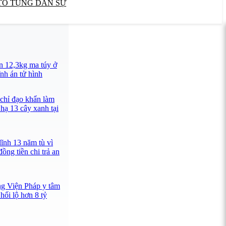
TỐ TỤNG DÂN SỰ
n 12,3kg ma túy ở
nh án tử hình
 chỉ đạo khẩn làm
 hạ 13 cây xanh tại
lĩnh 13 năm tù vì
ồng tiền chi trả an
ng Viện Pháp y tâm
hối lộ hơn 8 tỷ