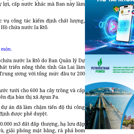
y lợi, cấp nước khác mà Ban này làm
c vụ công tác kiểm định chất lượng,
n Hồ chứa nước Ia Rtô.
i mòn.
chứa nước Ia Rtô do Ban Quản lý Dự
át triển nông thôn tỉnh Gia Lai làm
 Trung ương với tổng mức đầu tư 200
ớc tưới cho 600 ha cây trồng và cấp
ên địa bàn thị xã Ayun Pa.
i dự án đã làm chậm tiến độ thi công
định được phê duyệt.
00.000 m3 đất đắp thượng, hạ lưu đập
bù, giải phóng mặt bằng, rà phá bom