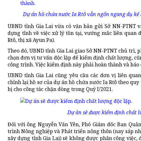
Dự án hồ chứa nước Ia Rtô vẫn ngổn ngang dụ kế
UBND tỉnh Gia Lai vừa có văn bản gửi Sở NN-PTNT v
dựng tỉnh về việc xử lý tồn tại, vướng mắc liên quan 
Rtô, thị xã Ayun Pa).
Theo đó, UBND tỉnh Gia Lai giao Sở NN-PTNT chủ trì, p
chọn đơn vị tư vấn độc lập để kiểm định chất lượng, c
công trình. Việc kiểm định này phải hoàn thành và báo 
UBND tỉnh Gia Lai cũng yêu cầu các đơn vị liên quan 
chỉnh lại hồ sơ của dự án hồ chứa nước Ia Rtô theo qu
bị cho công tác chặn dòng trong Quý I/2021.
Dự án sẽ được kiểm định chất l
Đối với ông Nguyễn Văn Yên, Phó Giám đốc Ban Quản
trình Nông nghiệp và Phát triển nông thôn (nay sáp n
xây dựng tỉnh Gia Lai) sẽ không được phân công việc, 