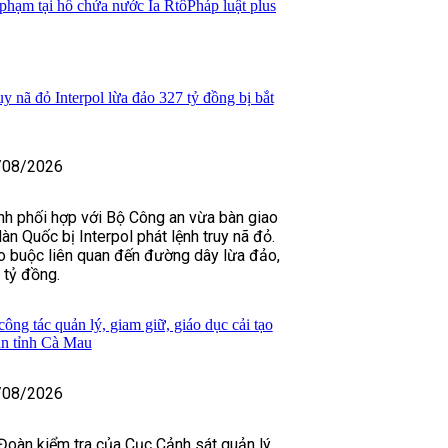
 phạm tại hồ chứa nước Ia Rtô
Pháp luật plus
y nã đỏ Interpol lừa đảo 327 tỷ đồng bị bắt
/08/2026
nh phối hợp với Bộ Công an vừa bàn giao
n Quốc bị Interpol phát lệnh truy nã đỏ.
o buộc liên quan đến đường dây lừa đảo,
 tỷ đồng.
ông tác quản lý, giam giữ, giáo dục cải tạo
an tỉnh Cà Mau
/08/2026
Đoàn kiểm tra của Cục Cảnh sát quản lý