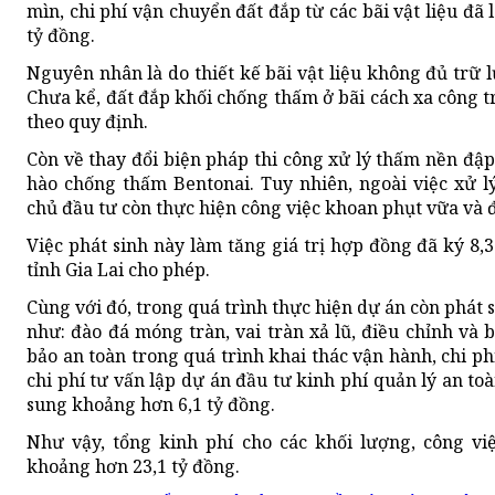
mìn, chi phí vận chuyển đất đắp từ các bãi vật liệu đ
tỷ đồng.
Nguyên nhân là do thiết kế bãi vật liệu không đủ trữ 
Chưa kể, đất đắp khối chống thấm ở bãi cách xa công t
theo quy định.
Còn về thay đổi biện pháp thi công xử lý thấm nền đập
hào chống thấm Bentonai. Tuy nhiên, ngoài việc xử 
chủ đầu tư còn thực hiện công việc khoan phụt vữa và 
Việc phát sinh này làm tăng giá trị hợp đồng đã ký 8
tỉnh Gia Lai cho phép.
Cùng với đó, trong quá trình thực hiện dự án còn phát 
như: đào đá móng tràn, vai tràn xả lũ, điều chỉnh và
bảo an toàn trong quá trình khai thác vận hành, chi p
chi phí tư vấn lập dự án đầu tư kinh phí quản lý an t
sung khoảng hơn 6,1 tỷ đồng.
Như vậy, tổng kinh phí cho các khối lượng, công vi
khoảng hơn 23,1 tỷ đồng.