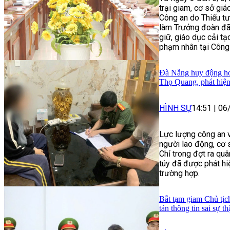
trại giam, cơ sở gi
Công an do Thiếu t
làm Trưởng đoàn đã 
giữ, giáo dục cải tạ
phạm nhân tại Công 
Đà Nẵng huy động hơn
Thọ Quang, phát hiện
HÌNH SỰ
14:51
|
06
Lực lượng công an v
người lao động, cơ 
Chỉ trong đợt ra qu
túy đã được phát hiệ
trường hợp.
Bắt tạm giam Chủ tịc
tán thông tin sai sự th