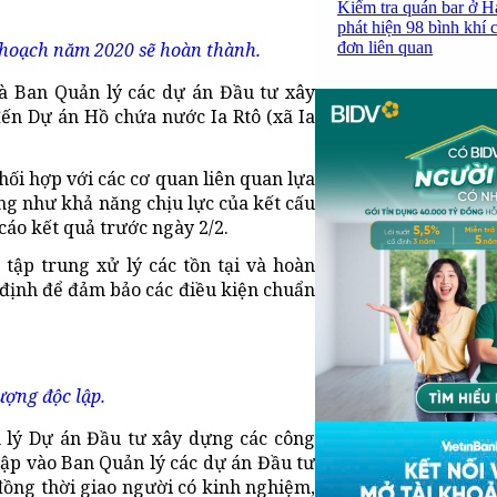
Kiểm tra quán bar ở H
phát hiện 98 bình khí 
đơn liên quan
 hoạch năm 2020 sẽ hoàn thành.
à Ban Quản lý các dự án Đầu tư xây
đến Dự án Hồ chứa nước Ia Rtô (xã Ia
hối hợp với các cơ quan liên quan lựa
ũng như khả năng chịu lực của kết cấu
cáo kết quả trước ngày 2/2.
tập trung xử lý các tồn tại và hoàn
y định để đảm bảo các điều kiện chuẩn
ượng độc lập.
 lý Dự án Đầu tư xây dựng các công
hập vào Ban Quản lý các dự án Đầu tư
đồng thời giao người có kinh nghiệm,