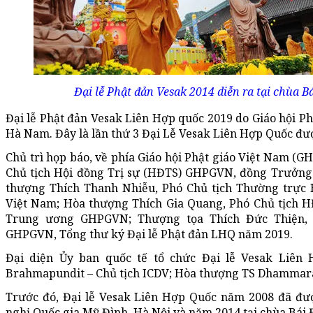
Đại lễ Phật đản Vesak 2014 diễn ra tại chùa B
Đại lễ Phật đản Vesak Liên Hợp quốc 2019 do Giáo hội Phậ
Hà Nam. Đây là lần thứ 3 Đại Lễ Vesak Liên Hợp Quốc đượ
Chủ trì họp báo, về phía Giáo hội Phật giáo Việt Nam (
Chủ tịch Hội đồng Trị sự (HĐTS) GHPGVN, đồng Trưởng
thượng Thích Thanh Nhiễu, Phó Chủ tịch Thường trực 
Việt Nam; Hòa thượng Thích Gia Quang, Phó Chủ tịch H
Trung ương GHPGVN; Thượng tọa Thích Đức Thiện,
GHPGVN, Tổng thư ký Đại lễ Phật đản LHQ năm 2019.
Đại diện Ủy ban quốc tế tổ chức Đại lễ Vesak Liên 
Brahmapundit – Chủ tịch ICDV; Hòa thượng TS Dhammara
Trước đó, Đại lễ Vesak Liên Hợp Quốc năm 2008 đã đượ
nghị Quốc gia Mỹ Đình, Hà Nội và năm 2014 tại chùa Bái Đ