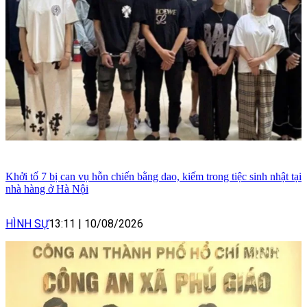
Khởi tố 7 bị can vụ hỗn chiến bằng dao, kiếm trong tiệc sinh nhật tại
nhà hàng ở Hà Nội
HÌNH SỰ
13:11
|
10/08/2026