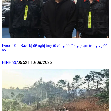
Được “Đất Bắc” bị đề nghị truy tố cùng 55 đồng phạm trong vụ đòi
nợ
HÌNH SỰ
06:52
|
10/08/2026