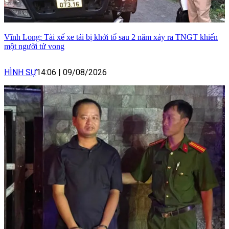
Vĩnh Long: Tài xế xe tải bị khởi tố sau 2 năm xảy ra TNGT khiến
một người tử vong
HÌNH SỰ
14:06
|
09/08/2026