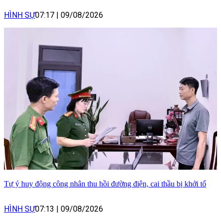
HÌNH SỰ
07:17
|
09/08/2026
Tự ý huy động công nhân thu hồi đường điện, cai thầu bị khởi tố
HÌNH SỰ
07:13
|
09/08/2026