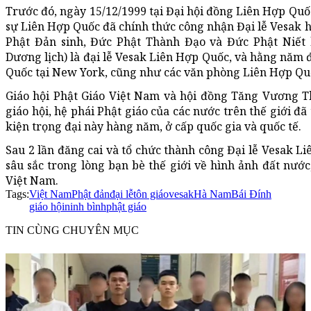
Trước đó, ngày 15/12/1999 tại Đại hội đồng Liên Hợp Quố
sự Liên Hợp Quốc đã chính thức công nhận Đại lễ Vesak h
Phật Đản sinh, Đức Phật Thành Đạo và Đức Phật Niết 
Dương lịch) là đại lễ Vesak Liên Hợp Quốc, và hằng năm đ
Quốc tại New York, cũng như các văn phòng Liên Hợp Quố
Giáo hội Phật Giáo Việt Nam và hội đồng Tăng Vương T
giáo hội, hệ phái Phật giáo của các nước trên thế giới đ
kiện trọng đại này hàng năm, ở cấp quốc gia và quốc tế.
Sau 2 lần đăng cai và tổ chức thành công Đại lễ Vesak L
sâu sắc trong lòng bạn bè thế giới về hình ảnh đất nước
Việt Nam.
Tags:
Việt Nam
Phật đản
đại lễ
tôn giáo
vesak
Hà Nam
Bái Đính
giáo hội
ninh bình
phật giáo
TIN CÙNG CHUYÊN MỤC