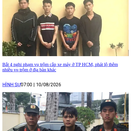
Bắt 4 nghi phạm vụ trộm cắp xe máy ở TP HCM, phát lộ thêm
nhiều vụ trộm ở địa bàn khác
HÌNH SỰ
07:00
|
10/08/2026