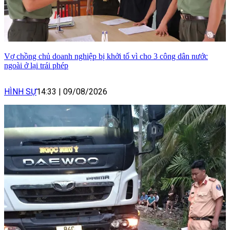
Vợ chồng chủ doanh nghiệp bị khởi tố vì cho 3 công dân nước
ngoài ở lại trái phép
HÌNH SỰ
14:33
|
09/08/2026