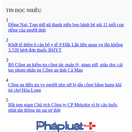
TIN ĐỌC NHIỀU
1
Đồng Nai: Tạm giữ gã thanh niên bạo hành bé gái 11 tuổi con
riêng của người tình
2
Khởi tố thêm 6 cán bộ y tế ở Đắk Lắk liên quan vụ lập khống
3.539 lượt đơn thuốc BHYT
3
Bộ Công an kiểm tra công tác quản lý, giam giữ, giáo dục cải
tạo phạm nhân tại Công an tỉnh Cà Mau
4
Công an điều tra vụ người phụ nữ bị tấn công bằng hung khí
tại chợ Hòa Long
5
Bắt tạm giam Chủ tịch Công ty CP Mekolor vì bị cáo buộc
phát tán thông tin sai sự thật