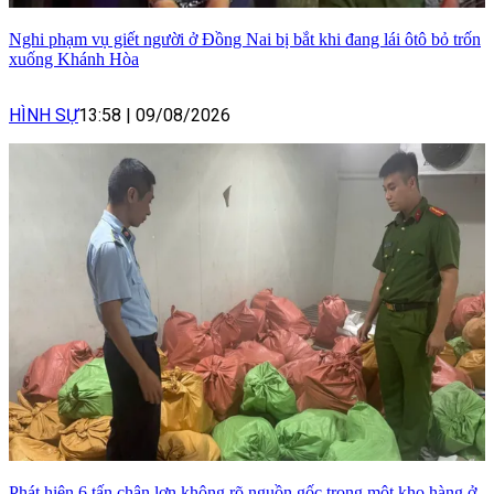
Nghi phạm vụ giết người ở Đồng Nai bị bắt khi đang lái ôtô bỏ trốn
xuống Khánh Hòa
HÌNH SỰ
13:58
|
09/08/2026
Phát hiện 6 tấn chân lợn không rõ nguồn gốc trong một kho hàng ở