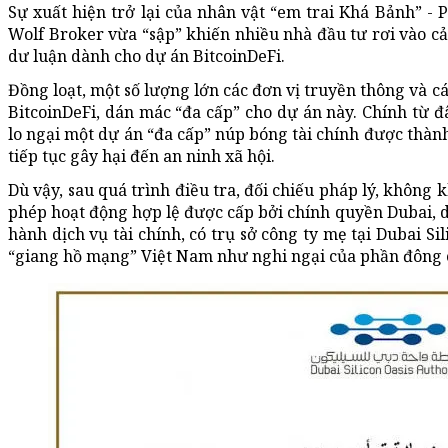
Sự xuất hiện trở lại của nhân vật “em trai Khá Bảnh” -
Wolf Broker vừa “sập” khiến nhiều nhà đầu tư rơi vào c
dư luận dành cho dự án BitcoinDeFi.
Đồng loạt, một số lượng lớn các đơn vị truyền thông và c
BitcoinDeFi, dán mác “đa cấp” cho dự án này. Chính từ đ
lo ngại một dự án “đa cấp” núp bóng tài chính được thàn
tiếp tục gây hại đến an ninh xã hội.
Dù vậy, sau quá trình điều tra, đối chiếu pháp lý, không 
phép hoạt động hợp lệ được cấp bởi chính quyền Dubai, 
hành dịch vụ tài chính, có trụ sở công ty mẹ tại Dubai Si
“giang hồ mạng” Việt Nam như nghi ngại của phần đông 