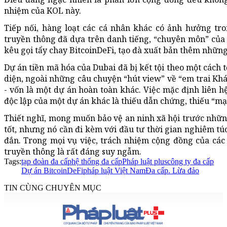
nhiệm của KOL này.
Tiếp nối, hàng loạt các cá nhân khác có ảnh hưởng tro
truyền thông đã dựa trên danh tiếng, “chuyên môn” của 
kêu gọi tẩy chay BitcoinDeFi, tạo đà xuất bản thêm những
Dự án tiền mã hóa của Dubai đã bị kết tội theo một cách 
diện, ngoài những câu chuyện “hút view” về “em trai Khá
- vốn là một dự án hoàn toàn khác. Việc mặc định liên h
độc lập của một dự án khác là thiếu dẫn chứng, thiếu “mạ
Thiết nghĩ, mong muốn bảo vệ an ninh xã hội trước nhữn
tốt, nhưng nó cần đi kèm với đầu tư thời gian nghiêm tú
đắn. Trong mọi vụ việc, trách nhiệm cộng đồng của các
truyền thông là rất đáng suy ngẫm.
Tags:
tạp đoàn đa cấp
hệ thống đa cấp
Pháp luật plus
công ty đa cấp
Dự án BitcoinDeFi
pháp luật Việt Nam
Đa cấp. Lừa đảo
TIN CÙNG CHUYÊN MỤC