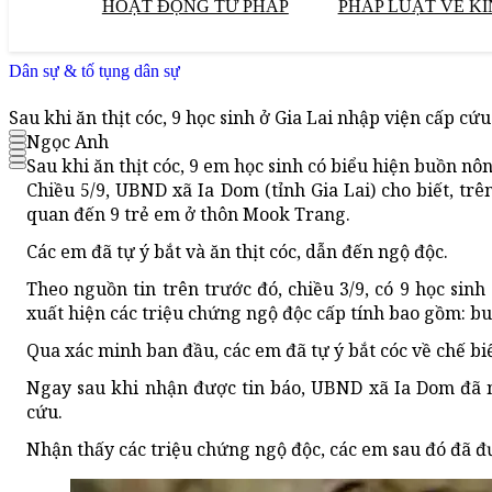
HOẠT ĐỘNG TƯ PHÁP
PHÁP LUẬT VỀ KI
Dân sự & tố tụng dân sự
Sau khi ăn thịt cóc, 9 học sinh ở Gia Lai nhập viện cấp cứu
Ngọc Anh
Sau khi ăn thịt cóc, 9 em học sinh có biểu hiện buồn nôn
Chiều 5/9, UBND xã Ia Dom (tỉnh Gia Lai) cho biết, t
quan đến 9 trẻ em ở thôn Mook Trang.
Các em đã tự ý bắt và ăn thịt cóc, dẫn đến ngộ độc.
Theo nguồn tin trên trước đó, chiều 3/9, có 9 học sinh
xuất hiện các triệu chứng ngộ độc cấp tính bao gồm: bu
Qua xác minh ban đầu, các em đã tự ý bắt cóc về chế biế
Ngay sau khi nhận được tin báo, UBND xã Ia Dom đã 
cứu.
Nhận thấy các triệu chứng ngộ độc, các em sau đó đã đư