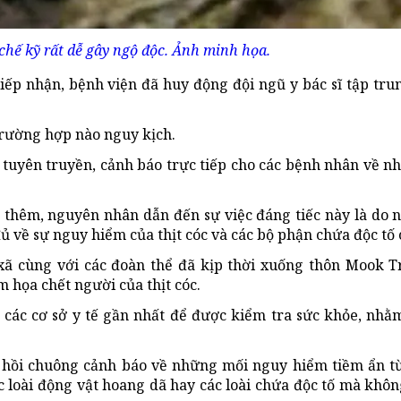
chế kỹ rất dễ gây ngộ độc. Ảnh minh họa.
tiếp nhận, bệnh viện đã huy động đội ngũ y bác sĩ tập trun
trường hợp nào nguy kịch.
c tuyên truyền, cảnh báo trực tiếp cho các bệnh nhân về 
 thêm, nguyên nhân dẫn đến sự việc đáng tiếc này là do 
ủ về sự nguy hiểm của thịt cóc và các bộ phận chứa độc tố 
D xã cùng với các đoàn thể đã kịp thời xuống thôn Mook 
 họa chết người của thịt cóc.
y các cơ sở y tế gần nhất để được kiểm tra sức khỏe, nh
ên hồi chuông cảnh báo về những mối nguy hiểm tiềm ẩn t
ác loài động vật hoang dã hay các loài chứa độc tố mà khôn