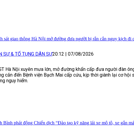
h sát giao thông Hà Nội mở đường đưa người bị rắn cắn nguy kịch đi 
N SỰ & TỐ TỤNG DÂN SỰ
20:12
|
07/08/2026
T Hà Nội xuyên mưa lớn, mở đường khẩn cấp đưa người đàn ông
g cắn đến Bệnh viện Bạch Mai cấp cứu, kịp thời giành lại cơ hội s
ng nguy hiểm.
h Bình phát động Chiến dịch “Đào tạo kỹ năng lái xe mô tô, xe gắn má