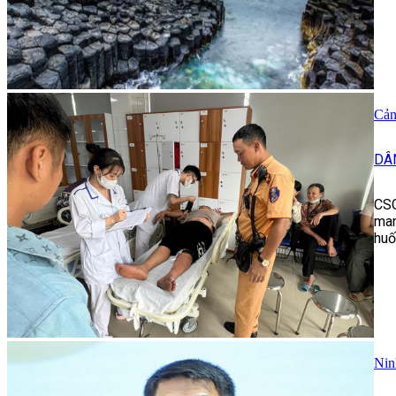
Cản
DÂ
CSG
man
huố
Nin