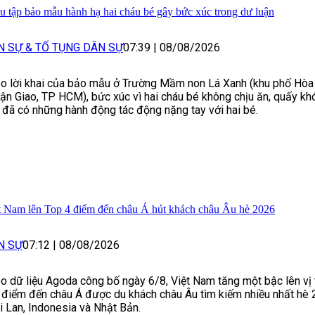
ệu tập bảo mẫu hành hạ hai cháu bé gây bức xúc trong dư luận
N SỰ & TỐ TỤNG DÂN SỰ
07:39
|
08/08/2026
o lời khai của bảo mẫu ở Trường Mầm non Lá Xanh (khu phố Hòa
ận Giao, TP HCM), bức xúc vì hai cháu bé không chịu ăn, quấy kh
 đã có những hành động tác động nặng tay với hai bé.
t Nam lên Top 4 điểm đến châu Á hút khách châu Âu hè 2026
N SỰ
07:12
|
08/08/2026
o dữ liệu Agoda công bố ngày 6/8, Việt Nam tăng một bậc lên vị t
 điểm đến châu Á được du khách châu Âu tìm kiếm nhiều nhất hè 
i Lan, Indonesia và Nhật Bản.