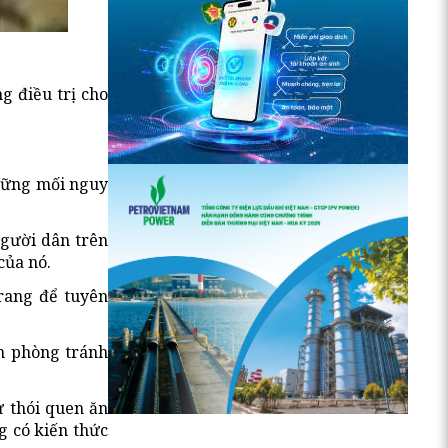
g điều trị cho
những mối nguy
người dân trên
của nó.
Trang để tuyên
ằm phòng tránh
ừ thói quen ăn
g có kiến thức