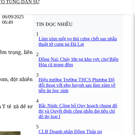
TỐ TỤNG DÂN SỰ
06/09/2025
06:49
TIN ĐỌC NHIỀU
1
Lùm xùm một vụ thú cưng chết sau phẫu
thuật tử cung tại Đà Lạt
êm trọng, liên
2
Đồng Nai: Cháy lớn tại khu vực chợ Biên
Hòa cũ trong đêm
3
Dom, đột nhiên
Hiệu trưởng Trường THCS Phương Độ
đối thoại với phụ huynh sau lùm xùm về
tiền ăn học sinh
4
Bắc Ninh: Công bố Quy hoạch chung đô
Y tế xã để sơ
thị và Quyết định công nhận đạt tiêu chí
đô thị loại I
5
CLB Doanh nhân Đồng Tháp tại