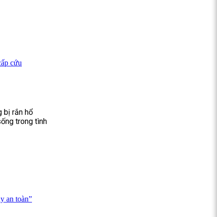
cấp cứu
 bị rắn hổ
ống trong tình
y an toàn”