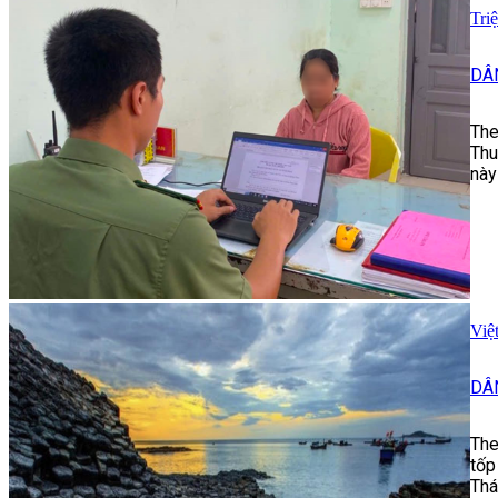
Tri
DÂ
The
Thu
này
Việ
DÂ
The
tốp
Thá