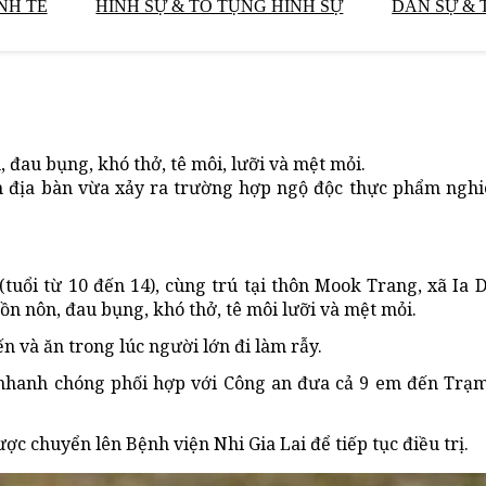
NH TẾ
HÌNH SỰ & TỐ TỤNG HÌNH SỰ
DÂN SỰ & 
, đau bụng, khó thở, tê môi, lưỡi và mệt mỏi.
rên địa bàn vừa xảy ra trường hợp ngộ độc thực phẩm nghi
 (tuổi từ 10 đến 14), cùng trú tại thôn Mook Trang, xã Ia 
ồn nôn, đau bụng, khó thở, tê môi lưỡi và mệt mỏi.
n và ăn trong lúc người lớn đi làm rẫy.
nhanh chóng phối hợp với Công an đưa cả 9 em đến Trạm 
ợc chuyển lên Bệnh viện Nhi Gia Lai để tiếp tục điều trị.