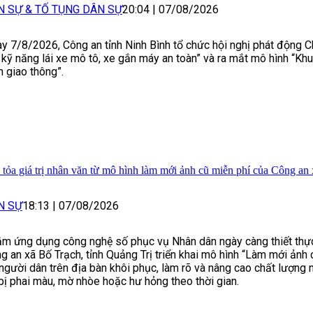
N SỰ & TỐ TỤNG DÂN SỰ
20:04
|
07/08/2026
y 7/8/2026, Công an tỉnh Ninh Bình tổ chức hội nghị phát động C
 kỹ năng lái xe mô tô, xe gắn máy an toàn” và ra mắt mô hình “Kh
n giao thông”.
 tỏa giá trị nhân văn từ mô hình làm mới ảnh cũ miễn phí của Công an
N SỰ
18:13
|
07/08/2026
m ứng dụng công nghệ số phục vụ Nhân dân ngày càng thiết thực
g an xã Bố Trạch, tỉnh Quảng Trị triển khai mô hình “Làm mới ảnh 
 người dân trên địa bàn khôi phục, làm rõ và nâng cao chất lượng
bị phai màu, mờ nhòe hoặc hư hỏng theo thời gian.