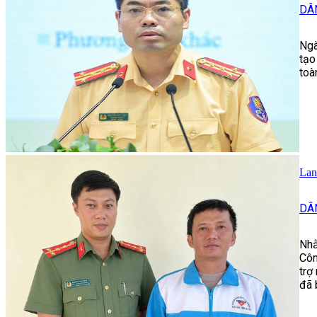
DÂ
Ngà
tạo
toà
Lan
DÂ
Nhằ
Côn
trợ
đã 