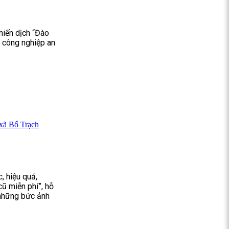
hiến dịch “Đào
u công nghiệp an
 xã Bố Trạch
, hiệu quả,
cũ miễn phí”, hỗ
 những bức ảnh