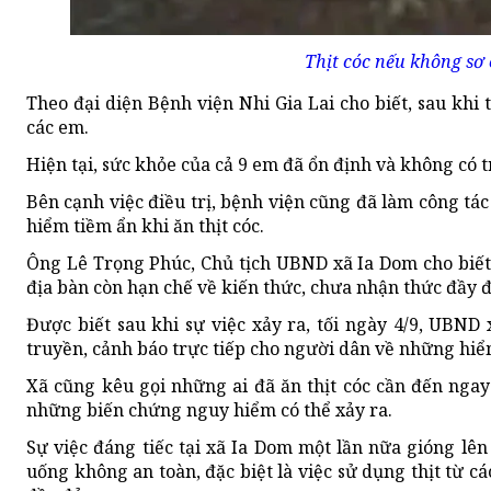
Thịt cóc nếu không sơ 
Theo đại diện Bệnh viện Nhi Gia Lai cho biết, sau khi 
các em.
Hiện tại, sức khỏe của cả 9 em đã ổn định và không có 
Bên cạnh việc điều trị, bệnh viện cũng đã làm công tá
hiểm tiềm ẩn khi ăn thịt cóc.
Ông Lê Trọng Phúc, Chủ tịch UBND xã Ia Dom cho biết
địa bàn còn hạn chế về kiến thức, chưa nhận thức đầy đ
Được biết sau khi sự việc xảy ra, tối ngày 4/9, UBN
truyền, cảnh báo trực tiếp cho người dân về những hiểm
Xã cũng kêu gọi những ai đã ăn thịt cóc cần đến nga
những biến chứng nguy hiểm có thể xảy ra.
Sự việc đáng tiếc tại xã Ia Dom một lần nữa gióng l
uống không an toàn, đặc biệt là việc sử dụng thịt từ c