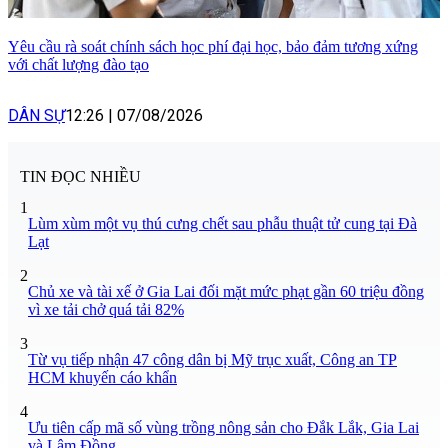
Yêu cầu rà soát chính sách học phí đại học, bảo đảm tương xứng
với chất lượng đào tạo
DÂN SỰ
12:26
|
07/08/2026
TIN ĐỌC NHIỀU
1
Lùm xùm một vụ thú cưng chết sau phẫu thuật tử cung tại Đà
Lạt
2
Chủ xe và tài xế ở Gia Lai đối mặt mức phạt gần 60 triệu đồng
vì xe tải chở quá tải 82%
3
Từ vụ tiếp nhận 47 công dân bị Mỹ trục xuất, Công an TP
HCM khuyến cáo khẩn
4
Ưu tiên cấp mã số vùng trồng nông sản cho Đắk Lắk, Gia Lai
và Lâm Đồng