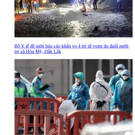
Bộ Y tế đề nghị báo cáo khẩn vụ 4 trẻ tử vong do đuối nước
tại xã Hòa Mỹ, Đắk Lắk