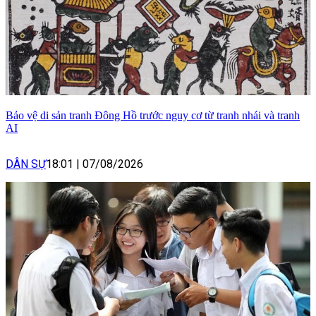
Bảo vệ di sản tranh Đông Hồ trước nguy cơ từ tranh nhái và tranh
AI
DÂN SỰ
18:01
|
07/08/2026