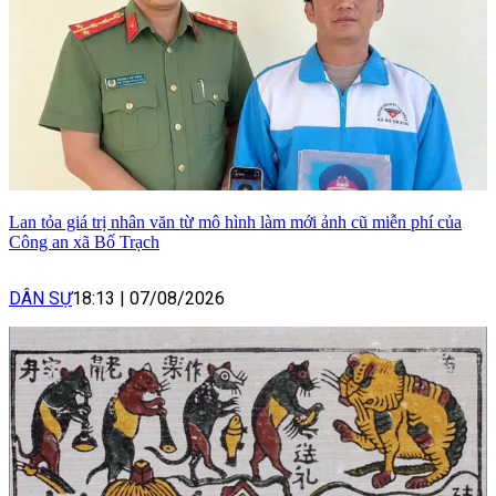
Lan tỏa giá trị nhân văn từ mô hình làm mới ảnh cũ miễn phí của
Công an xã Bố Trạch
DÂN SỰ
18:13
|
07/08/2026