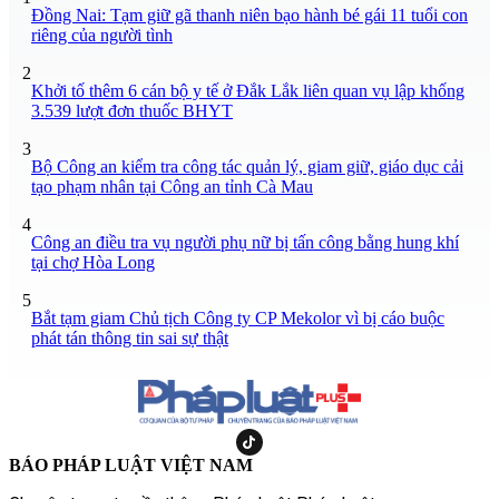
Đồng Nai: Tạm giữ gã thanh niên bạo hành bé gái 11 tuổi con
riêng của người tình
2
Khởi tố thêm 6 cán bộ y tế ở Đắk Lắk liên quan vụ lập khống
3.539 lượt đơn thuốc BHYT
3
Bộ Công an kiểm tra công tác quản lý, giam giữ, giáo dục cải
tạo phạm nhân tại Công an tỉnh Cà Mau
4
Công an điều tra vụ người phụ nữ bị tấn công bằng hung khí
tại chợ Hòa Long
5
Bắt tạm giam Chủ tịch Công ty CP Mekolor vì bị cáo buộc
phát tán thông tin sai sự thật
BÁO PHÁP LUẬT VIỆT NAM