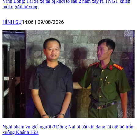
Vĩnh Long: Tài xế xe tải bị khởi tố sau 2 năm xảy ra TNGT khiến
một người tử vong
HÌNH SỰ
14:06
|
09/08/2026
Nghi phạm vụ giết người ở Đồng Nai bị bắt khi đang lái ôtô bỏ trốn
xuống Khánh Hòa