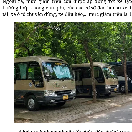
Ngoài ra, mức giảm trên còn được áp dụng với xe tập l
trường hợp không chịu phí) của các cơ sở đào tạo lái xe, t
tải, xe ô tô chuyên dùng, xe đầu kéo,... mức giảm trên là 
Nhiều xe kinh doanh vận tải phải "đắp chiếu" trong