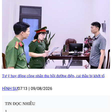
Tự ý huy động công nhân thu hồi đường điện, cai thầu bị khởi tố
HÌNH SỰ
07:13
|
09/08/2026
TIN ĐỌC NHIỀU
1