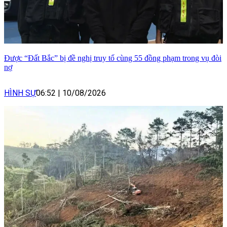
Được “Đất Bắc” bị đề nghị truy tố cùng 55 đồng phạm trong vụ đòi
nợ
HÌNH SỰ
06:52
|
10/08/2026