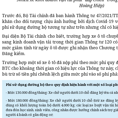
Hoàng Hiệp)
Trước đó, Bộ Tài chính đã ban hành Thông tư 47/2021/T
khăn cho đối tượng chịu ảnh hưởng bởi dịch Covid-19 
phí sử dụng đường bộ tương tự như trên nhưng chỉ có hiệ
Đại diện Bộ Tài chính cho biết, trường hợp xe ô tô chuy
sang kinh doanh vận tải trong thời gian Thông tư 120 có
mức giảm tính từ ngày ô tô được ghi nhận theo Chương t
Đăng kiểm.
Trường hợp một số xe ô tô đã nộp phí theo mức phí quy đ
BTC cho khoảng thời gian có hiệu lực của Thông tư này, 
bù trừ số tiền phí chênh lệch giữa mức phí vào số phí phả
Phí sử dụng đường bộ theo quy định hiện hành với một số loại ph
- Mức 130.000 đồng/tháng: Xe chở người dưới 10 chỗ đăng ký tên cá nh
- Mức 180.000 đồng/tháng: Xe chở người dưới 10 chỗ (trừ xe đăng ký 
dùng có khối lượng toàn bộ dưới 4.000 kg; các loại xe buýt vận tải
đưa đón học sinh, sinh viên, công nhân được hưởng chính sách trợ gi
người 4 bánh có gắn động cơ;