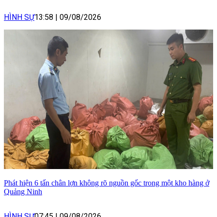
HÌNH SỰ
13:58
|
09/08/2026
Phát hiện 6 tấn chân lợn không rõ nguồn gốc trong một kho hàng ở
Quảng Ninh
HÌNH SỰ
07:45
|
09/08/2026