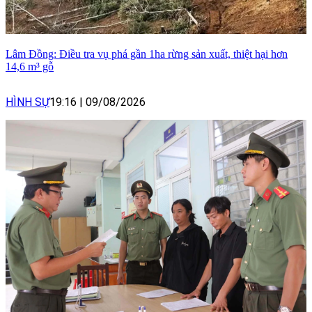
Lâm Đồng: Điều tra vụ phá gần 1ha rừng sản xuất, thiệt hại hơn
14,6 m³ gỗ
HÌNH SỰ
19:16
|
09/08/2026