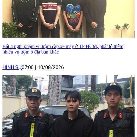
Bắt 4 nghi phạm vụ trộm cắp xe máy ở TP HCM, phát lộ thêm
nhiều vụ trộm ở địa bàn khác
HÌNH SỰ
07:00
|
10/08/2026