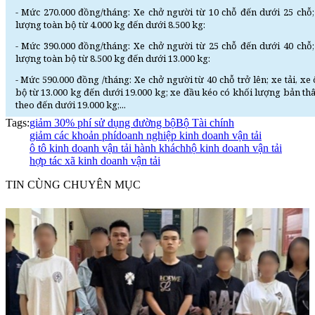
- Mức 270.000 đồng/tháng: Xe chở người từ 10 chỗ đến dưới 25 chỗ;
lượng toàn bộ từ 4.000 kg đến dưới 8.500 kg:
- Mức 390.000 đồng/tháng: Xe chở người từ 25 chỗ đến dưới 40 chỗ;
lượng toàn bộ từ 8.500 kg đến dưới 13.000 kg:
- Mức 590.000 đồng /tháng: Xe chở người từ 40 chỗ trở lên; xe tải, x
bộ từ 13.000 kg đến dưới 19.000 kg; xe đầu kéo có khối lượng bản t
theo đến dưới 19.000 kg;...
Tags:
giảm 30% phí sử dụng đường bộ
Bộ Tài chính
giảm các khoản phí
doanh nghiệp kinh doanh vận tải
ô tô kinh doanh vận tải hành khách
hộ kinh doanh vận tải
hợp tác xã kinh doanh vận tải
TIN CÙNG CHUYÊN MỤC