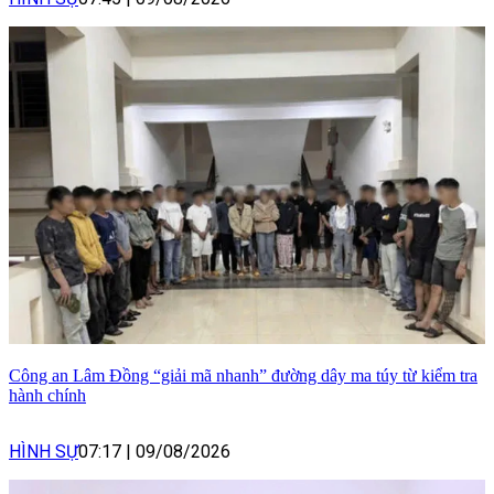
Công an Lâm Đồng “giải mã nhanh” đường dây ma túy từ kiểm tra
hành chính
HÌNH SỰ
07:17
|
09/08/2026