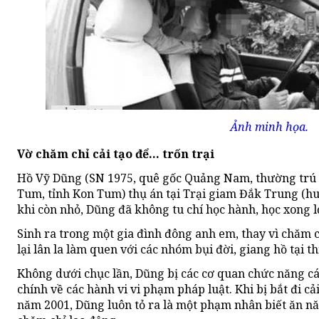
Ảnh minh họa.
Vờ chăm chỉ cải tạo để... trốn trại
Hồ Vỹ Dũng (SN 1975, quê gốc Quảng Nam, thường trú 
Tum, tỉnh Kon Tum) thụ án tại Trại giam Đắk Trung (hu
khi còn nhỏ, Dũng đã không tu chí học hành, học xong l
Sinh ra trong một gia đình đông anh em, thay vì chăm 
lại lân la làm quen với các nhóm bụi đời, giang hồ tại th
Không dưới chục lần, Dũng bị các cơ quan chức năng c
chính về các hành vi vi phạm pháp luật. Khi bị bắt đi cả
năm 2001, Dũng luôn tỏ ra là một phạm nhân biết ăn năn