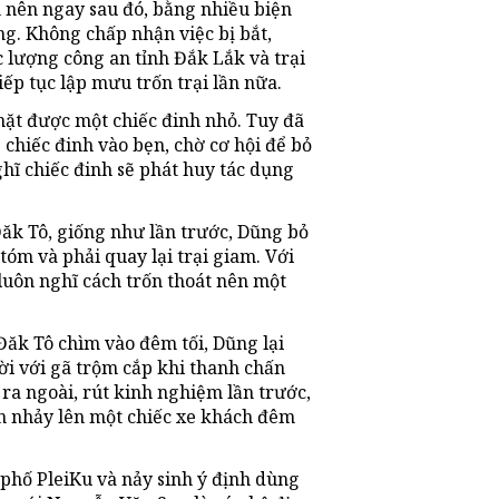
 nên ngay sau đó, bằng nhiều biện
g. Không chấp nhận việc bị bắt,
ực lượng công an tỉnh Đắk Lắk và trại
ếp tục lập mưu trốn trại lần nữa.
hặt được một chiếc đinh nhỏ. Tuy đã
chiếc đinh vào bẹn, chờ cơ hội để bỏ
hĩ chiếc đinh sẽ phát huy tác dụng
ăk Tô, giống như lần trước, Dũng bỏ
tóm và phải quay lại trại giam. Với
luôn nghĩ cách trốn thoát nên một
ăk Tô chìm vào đêm tối, Dũng lại
ười với gã trộm cắp khi thanh chấn
 ra ngoài, rút kinh nghiệm lần trước,
 nhảy lên một chiếc xe khách đêm
phố PleiKu và nảy sinh ý định dùng