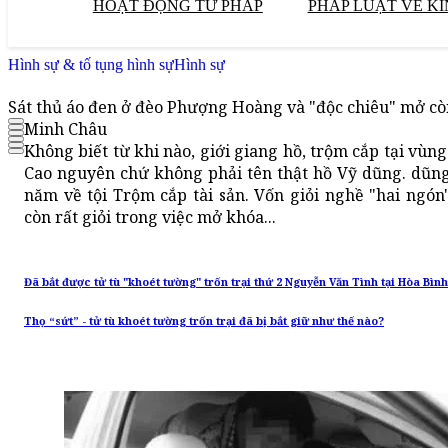
HOẠT ĐỘNG TƯ PHÁP
PHÁP LUẬT VỀ KI
Hình sự & tố tụng hình sự
Hình sự
Sát thủ áo đen ở đèo Phượng Hoàng và "độc chiêu" mở cò
Minh Châu
Không biết từ khi nào, giới giang hồ, trộm cắp tại vùn
Cao nguyên chứ không phải tên thật hồ Vỹ dũng. dũng 
năm về tội Trộm cắp tài sản. Vốn giỏi nghề "hai ngó
còn rất giỏi trong việc mở khóa...
Đã bắt được tử tù "khoét tường" trốn trại thứ 2 Nguyễn Văn Tình tại Hòa Bình
Thọ “sứt” - tử tù khoét tường trốn trại đã bị bắt giữ như thế nào?