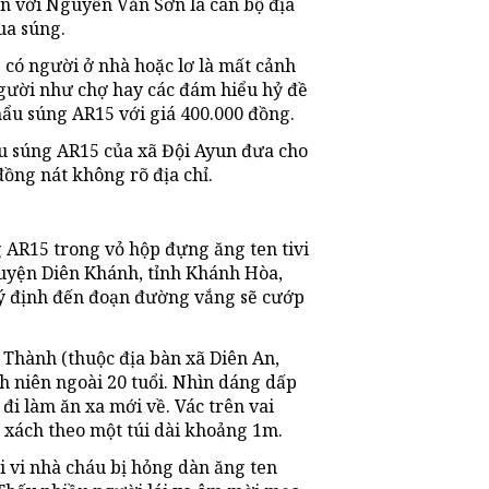
en với Nguyễn Văn Sơn là cán bộ địa
ua súng.
g có người ở nhà hoặc lơ là mất cảnh
 người như chợ hay các đám hiểu hỷ đề
ẩu súng AR15 với giá 400.000 đồng.
u súng AR15 của xã Đội Ayun đưa cho
ồng nát không rõ địa chỉ.
AR15 trong vỏ hộp đựng ăng ten tivi
 huyện Diên Khánh, tỉnh Khánh Hòa,
i ý định đến đoạn đường vắng sẽ cướp
 Thành (thuộc địa bàn xã Diên An,
 niên ngoài 20 tuổi. Nhìn dáng dấp
đi làm ăn xa mới về. Vác trên vai
n xách theo một túi dài khoảng 1m.
i vi nhà cháu bị hỏng dàn ăng ten