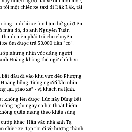
Thấy nhiều người lái xe ôm mời mọc,
o tôi một chiếc xe taxi đi Đắk Lắk, tài
công, anh lái xe ôm hăm hở gọi điện
 chỗ màu đỏ, do anh Nguyễn Tuấn
 thanh niên phải trả cho chuyến
 xe ôm được trả 50.000 tiền "cò".
cướp nhưng nhìn vóc dáng người
, anh Hoàng không thể ngờ chính vị
 bắt đầu đi vào khu vực đèo Phượng
h Hoàng bỗng điếng người khi nhìn
 lại, giao xe” - vị khách ra lệnh.
ẹt không lên được. Lúc này Dũng bắt
Hoàng nghĩ ngay cơ hội thoát hiểm
 không quên mang theo khẩu súng.
 cướp khác. Hắn vào nhà anh Tạ
ộm chiếc xe đạp rồi đi về hướng thành