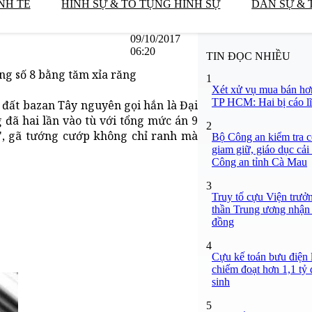
NH TẾ
HÌNH SỰ & TỐ TỤNG HÌNH SỰ
DÂN SỰ & 
09/10/2017
06:20
TIN ĐỌC NHIỀU
ng số 8 bằng tăm xỉa răng
1
Xét xử vụ mua bán hơ
TP HCM: Hai bị cáo lĩ
g đất bazan Tây nguyên gọi hắn là Đại
đã hai lần vào tù với tổng mức án 9
2
n", gã tướng cướp không chỉ ranh mà
Bộ Công an kiểm tra c
giam giữ, giáo dục cải
Công an tỉnh Cà Mau
3
Truy tố cựu Viện trưở
thần Trung ương nhận 
đồng
4
Cựu kế toán bưu điện 
chiếm đoạt hơn 1,1 tỷ đ
sinh
5