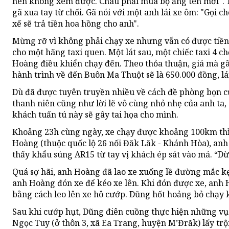
nên không xem được. Cháu phải mua bộ ăng ten mới". 
gã xua tay từ chối. Gã nói với một anh lái xe ôm: "Gọi ch
xế sẽ trả tiền hoa hồng cho anh".
Mừng rỡ vì không phải chạy xe nhưng vẫn có được tiền 
cho một hãng taxi quen. Một lát sau, một chiếc taxi 4
Hoàng điều khiển chạy đến. Theo thỏa thuận, giá mà gã
hành trình về đến Buôn Ma Thuột sẽ là 650.000 đồng, lái
Dù đã được tuyên truyền nhiều về cách đề phòng bọn 
thanh niên cũng như lời lẽ vô cùng nhỏ nhẹ của anh ta
khách tuấn tú này sẽ gây tai họa cho mình.
Khoảng 23h cùng ngày, xe chạy được khoảng 100km thì
Hoàng (thuộc quốc lộ 26 nối Đăk Lăk - Khánh Hòa), an
thấy khẩu súng AR15 từ tay vị khách ép sát vào má. “Dừng
Quá sợ hãi, anh Hoàng đã lao xe xuống lề đường mắc k
anh Hoàng đón xe để kéo xe lên. Khi đón được xe, anh 
bằng cách leo lên xe hô cướp. Dũng hốt hoảng bỏ chạy
Sau khi cướp hụt, Dũng điên cuồng thực hiện những vụ
Ngọc Tuy (ở thôn 3, xã Ea Trang, huyện M’Đrăk) lấy tr