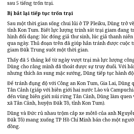
sau 5 tiếng trốn trại.
Bị bắt lại tiếp tục trốn trại
Sau một thời gian sống chui lủi ở TP Pleiku, Dũng trở v
tỉnh Kon Tum. Biết lực lượng trinh sát trại giam đang t
hình đổi dạng: lúc đóng giả thư sinh, lúc giả thanh niê
qua ngày. Thủ đoạn trên đã giúp hắn tránh được cuộc t
giam Đăk Trung suốt một thời gian.
Thấy đã 5 tháng kể từ ngày vượt trại mà lực lượng công
Dũng cho rằng mình đã thoát được sự truy đuổi. Với bả
nhưng thích ăn sung mặc sướng, Dũng tiếp tục hành độ
Để tránh đụng độ với Công an Kon Tum, Gia Lai, Dũng qu
Tân Cảnh (giáp với biên giới hai nước Lào và Campuchi
đến vùng biên giới núi rừng Tân Cảnh, Dũng làm quen 
xã Tân Cảnh, huyện Đăk Tô, tỉnh Kon Tum).
Dũng và Đức rủ nhau trộm cắp xe môtô của anh Nguyễn
Đăk Tô) mang xuống TP Hồ Chí Minh bán cho một người k
đồng.