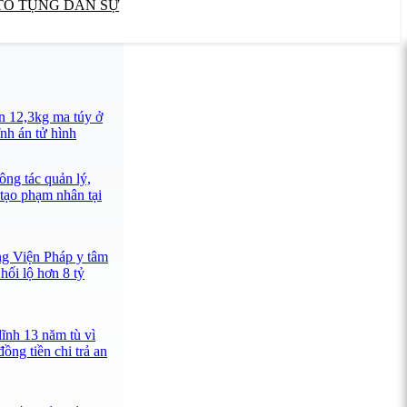
TỐ TỤNG DÂN SỰ
n 12,3kg ma túy ở
nh án tử hình
ông tác quản lý,
 tạo phạm nhân tại
ng Viện Pháp y tâm
hối lộ hơn 8 tỷ
lĩnh 13 năm tù vì
ồng tiền chi trả an