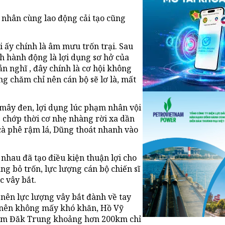
 nhân cùng lao động cải tạo cũng
i ấy chính là âm mưu trốn trại. Sau
h hành động là lợi dụng sơ hở của
ắn nghĩ , đây chính là cơ hội không
ộng chăm chỉ nên cán bộ sẽ lơ là, mất
 mây đen, lợi dụng lúc phạm nhân vội
 chớp thời cơ nhẹ nhàng rời xa dần
cà phê rậm lá, Dũng thoát nhanh vào
hau đã tạo điều kiện thuận lợi cho
ng bỏ trốn, lực lượng cán bộ chiến sĩ
c vây bắt.
 nên lực lượng vây bắt đành về tay
n nên không mấy khó khăn, Hồ Vỹ
 giam Đăk Trung khoảng hơn 200km chỉ