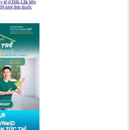
y tế ở Đắk Lắk liên
39 lượt đơn thuốc