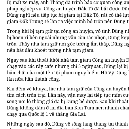
Bị mất xe máy, anh Thắng đã trình báo cơ quan công an
pháp nghiệp vụ, Công an huyện Đắk Tô đã bắt được Dũn
Dũng nghĩ nếu tiếp tục bị giam tại Đắk Tô, rất có thể l
giam Đắk Trung sẽ lần ra việc mình bỏ trốn nên Dũng ti
Trong khi bị tạm giữ tại công an huyện, vô tình Dũng n
bị hoen rỉ bên ngoài nhưng vẫn còn sắc nhọn, Dũng kẹp 
trốn. Thấy nhà tạm giữ nơi góc tường ẩm thấp, Dũng ng
nên bắt đầu khoét tường nhà tạm giam.
Ngay sau khi thoát khỏi nhà tạm giam Công an huyện Đ
chạy vào các rẫy cafe nhưng chỉ 5 ngày sau, Dũng lại bị 
bản chất của một tên tội phạm nguy hiểm, Hồ Vỹ Dũng 
lần nữa hắn thành công.
Khi đêm về khuya, lúc nhà tạm giữ của Công an huyện Đ
tìm cách trốn trại. Lần này, vận may lại tiếp tục mỉm c
song nơi lỗ thông gió đã bị Dũng bẻ được. Sau khi thoát
Dũng không dám ở lại địa bàn Kon Tum nên nhanh chân
chạy qua Quốc lộ 1 về thẳng Gia Lai.
Những ngày sau đó, Dũng về sống lang thang tại thành 