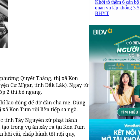
Khởi tố thêm 6 cán bộ 
quan vụ lập khống 3.5
BHYT
phường Quyết Thắng, thị xã Kon
yện Cư M'gar, tỉnh Đắk Lăk). Ngay từ
ớp 2 thì bỏ ngang.
chỉ lao động để đỡ đần cha mẹ, Dũng
ị xã Kon Tum rồi liên tiếp sa ngã.
ác tỉnh Tây Nguyên xử phạt hành
i tạo trong vụ án xảy ra tại Kon Tum
 hối cải, chấp hành tốt nội quy,